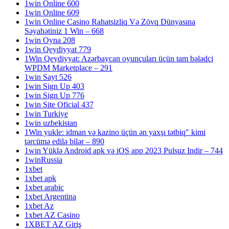
1win Online 600
1win Online 609
1win Online Casino Rahatsizliq Və Zövq Dünyasına
Səyahətiniz 1 Win – 668
1win Oyna 208
1win Qeydiyyat 779
1Win Qeydiyyat: Azərbaycan oyunçuları üçün tam bələdçi
WPDM Marketplace – 291
1win Sayt 526
1win Sign Up 403
1win Sign Up 776
1win Site Oficial 437
1win Turkiye
1win uzbekistan
1Win yukle: idman və kazino üçün ən yaxşı tətbiq" kimi
tərcümə edilə bilər – 890
1win Yüklə Android apk və iOS app 2023 Pulsuz Indir – 744
1winRussia
1xbet
1xbet apk
1xbet arabic
1xbet Argentina
1xbet Az
1xbet AZ Casino
1XBET AZ Giriş