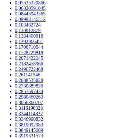
0,05535320866
0,06820591045
0,08445943365
0,09993146312
0,103482724
0,130912879
0,1334400616
0,1392966451
0,1706710644
0,1728229818
0,2071422045
0,2182458966
0,2496722468
0,261141546
0,2688535828
0,2730889835
0,2857697434
0,2980460269
0,3066860707
0,3116190328
0,3344114837
0,3346990832
0,3819992983
0,3849145009
0,3919331573