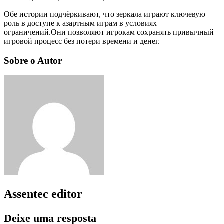
Обе истории подчёркивают, что зеркала играют ключевую
роль в доступе к азартным играм в условиях
ограничений.Они позволяют игрокам сохранять привычный
игровой процесс без потери времени и денег.
Sobre o Autor
Assentec
editor
Deixe uma resposta