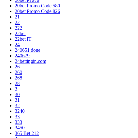
20bet Pl 979
20bet Promo Code 580
20bet Promo Code 826
21
22
222
22bet
22bet IT
24
240651 done
240679
24bettingin.com
26
260
268
28
3
30
31
32
3240
33
333
3450
365 Bet 212