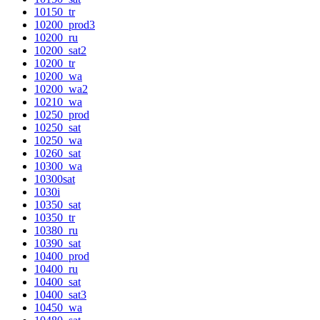
10150_tr
10200_prod3
10200_ru
10200_sat2
10200_tr
10200_wa
10200_wa2
10210_wa
10250_prod
10250_sat
10250_wa
10260_sat
10300_wa
10300sat
1030i
10350_sat
10350_tr
10380_ru
10390_sat
10400_prod
10400_ru
10400_sat
10400_sat3
10450_wa