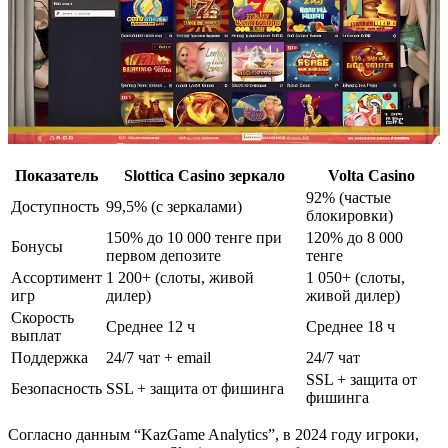
Показатель
Slottica Casino зеркало
Volta Casino
92% (частые
Доступность
99,5% (с зеркалами)
блокировки)
150% до 10 000 тенге при
120% до 8 000
Бонусы
первом депозите
тенге
Ассортимент
1 200+ (слоты, живой
1 050+ (слоты,
игр
дилер)
живой дилер)
Скорость
Среднее 12 ч
Среднее 18 ч
выплат
Поддержка
24/7 чат + email
24/7 чат
SSL + защита от
Безопасность
SSL + защита от фишинга
фишинга
Согласно данным “KazGame Analytics”, в 2024 году игроки,