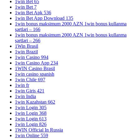
1win Bet 65
1win Bet 7
1win Bet Apk 536
1win Bet App Download 135
1win bonus maksimum 2000 AZN 1win bonus kullanma
şərtləri – 166
1win bonus maksimum 2000 AZN 1win bonus kullanma
şərtləri – 266
1Win Brasil
1win Brazil
1win Casino 994
1win Casino App 234
1WIN Casino Brasil
1win casino spanish
1win Chile 697
1win fr
1win Giris 421
1win India
1win Kazahstan 662
1win Login 305
1win Login 368
1win Login 613
1win Login 826
1WIN Official In Russia
1win Online 559