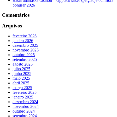
Bästa utländska casinon – Upptäck säker spelglädje och stora
bonusar 2026
Comentários
Arquivos
fevereiro 2026
janeiro 2026
dezembro 2025
novembro 2025
outubro 2025
setembro 2025
agosto 2025
julho 2025
junho 2025
maio 2025
abril 2025
março 2025
fevereiro 2025
janeiro 2025
dezembro 2024
novembro 2024
outubro 2024
setembro 2024