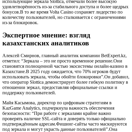
использующие зеркала Slottica, отмечали более высокую
удовлетворённость из‑за стабильного доступа и более щедрых
бонусов.В то же время Volta Casino сохраняет лидерство по
количеству пользователей, но сталкивается с ограничениями
из‑за блокировок.
Экспертное мнение: взгляд
казахстанских аналитиков
Алексей Смирнов, главный аналитик компании BetExpert.kz,
отметил: “Зеркала – это не просто временное решение.Они
становятся полноценной частью экосистемы онлайн‑казино в
Казахстане.В 2025 году ожидается, что 70% игроков будут
использовать зеркала, чтобы обойти блокировки”.Он добавил,
что оператор Slottica демонстрирует более гибкую политику в
отношении зеркал, предоставляя официальные ссылки и
поддержку пользователей.
Майя Касымова, директор по цифровым стратегиям в
KazGame Analytics, подчеркнула важность обеспечения
безопасности: “При работе с зеркалами крайне важно
проверять наличие SSL‑сайта и доверять только официально
подтверждённым адресам.Фишинг‑сайты часто маскируются
под зеркала и могут украсть данные пользователей”.Она