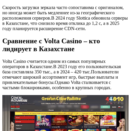
Скорость загрузки зеркала часто сопоставима с оригиналом,
но иногда может быть медленнее из‑за географического
расположения серверов.В 2024 году Slottica обновила серверы
в Казахстане, что снизило время отклика до 1,2 с, а в 2025
году планируется расширение CDN‑сети.
Сравнение с Volta Casino – кто
лидирует в Казахстане
Volta Casino считается одним из самых популярных
операторов в Казахстане.В 2023 году его пользовательская
база составляла 350 тыс., а в 2024 – 420 тыс.Пользователи
отмечают широкий ассортимент игр, быстрые выплаты и
привлекательные бонусы.Однако Volta сталкивается с
частыми блокировками, особенно в крупных городах.