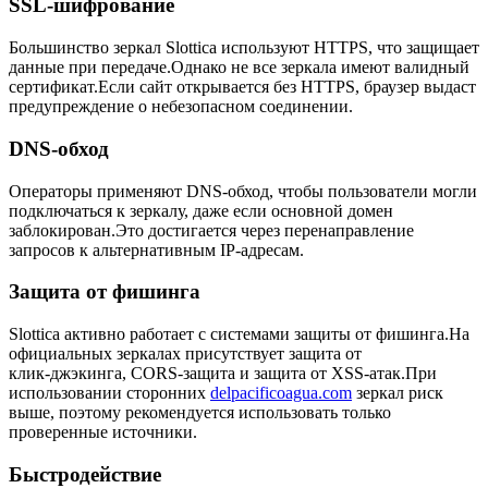
SSL‑шифрование
Большинство зеркал Slottica используют HTTPS, что защищает
данные при передаче.Однако не все зеркала имеют валидный
сертификат.Если сайт открывается без HTTPS, браузер выдаст
предупреждение о небезопасном соединении.
DNS‑обход
Операторы применяют DNS‑обход, чтобы пользователи могли
подключаться к зеркалу, даже если основной домен
заблокирован.Это достигается через перенаправление
запросов к альтернативным IP‑адресам.
Защита от фишинга
Slottica активно работает с системами защиты от фишинга.На
официальных зеркалах присутствует защита от
клик‑джэкинга, CORS‑защита и защита от XSS‑атак.При
использовании сторонних
delpacificoagua.com
зеркал риск
выше, поэтому рекомендуется использовать только
проверенные источники.
Быстродействие