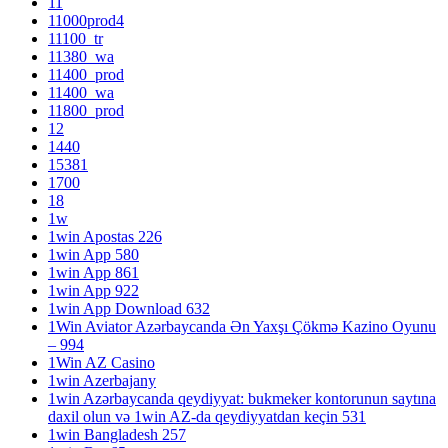
11
11000prod4
11100_tr
11380_wa
11400_prod
11400_wa
11800_prod
12
1440
15381
1700
18
1w
1win Apostas 226
1win App 580
1win App 861
1win App 922
1win App Download 632
1Win Aviator Azərbaycanda Ən Yaxşı Çökmə Kazino Oyunu
– 994
1Win AZ Casino
1win Azerbajany
1win Azərbaycanda qeydiyyat: bukmeker kontorunun saytına
daxil olun və 1win AZ-da qeydiyyatdan keçin 531
1win Bangladesh 257