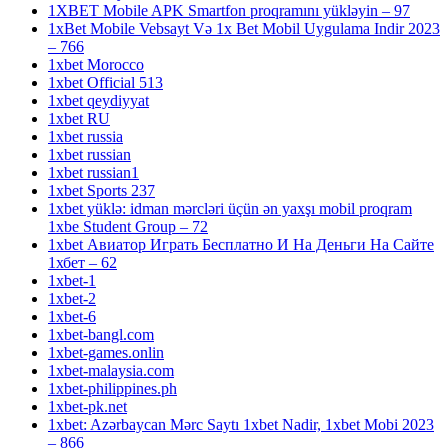
1XBET Mobile APK Smartfon proqramını yükləyin – 97
1xBet Mobile Vebsayt Və 1x Bet Mobil Uygulama Indir 2023
– 766
1xbet Morocco
1xbet Official 513
1xbet qeydiyyat
1xbet RU
1xbet russia
1xbet russian
1xbet russian1
1xbet Sports 237
1xbet yüklə: idman mərcləri üçün ən yaxşı mobil proqram
1xbe Student Group – 72
1xbet Авиатор Играть Бесплатно И На Деньги На Сайте
1хбет – 62
1xbet-1
1xbet-2
1xbet-6
1xbet-bangl.com
1xbet-games.onlin
1xbet-malaysia.com
1xbet-philippines.ph
1xbet-pk.net
1xbet: Azərbaycan Mərc Saytı 1xbet Nadir, 1xbet Mobi 2023
– 866