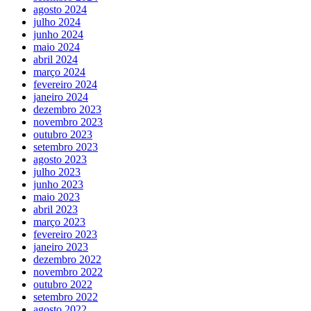
agosto 2024
julho 2024
junho 2024
maio 2024
abril 2024
março 2024
fevereiro 2024
janeiro 2024
dezembro 2023
novembro 2023
outubro 2023
setembro 2023
agosto 2023
julho 2023
junho 2023
maio 2023
abril 2023
março 2023
fevereiro 2023
janeiro 2023
dezembro 2022
novembro 2022
outubro 2022
setembro 2022
agosto 2022