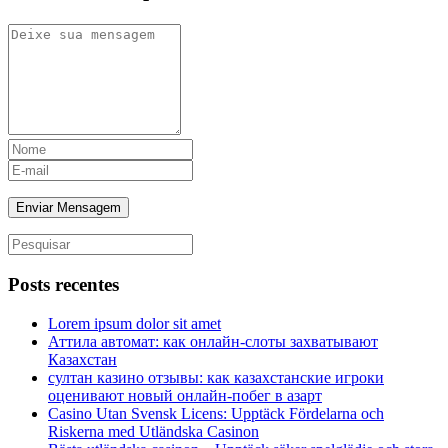
Posts recentes
Lorem ipsum dolor sit amet
Аттила автомат: как онлайн‑слоты захватывают
Казахстан
султан казино отзывы: как казахстанские игроки
оценивают новый онлайн‑побег в азарт
Casino Utan Svensk Licens: Upptäck Fördelarna och
Riskerna med Utländska Casinon