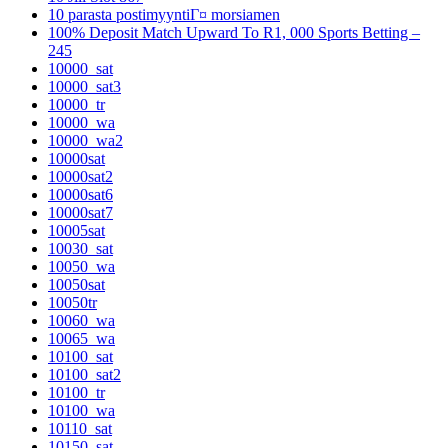
10 parasta postimyyntiГ¤ morsiamen
100% Deposit Match Upward To R1, 000 Sports Betting –
245
10000_sat
10000_sat3
10000_tr
10000_wa
10000_wa2
10000sat
10000sat2
10000sat6
10000sat7
10005sat
10030_sat
10050_wa
10050sat
10050tr
10060_wa
10065_wa
10100_sat
10100_sat2
10100_tr
10100_wa
10110_sat
10150_sat