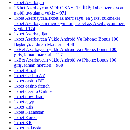
1xbet Azerbajan
1Xbet Azerbaycan MƏRC SAYTI GİRİŞ 1xbet azerbaycan
mobil uygulama yukle – 971
1xbet Azerbaycan,1xbet az merc saytı, en yaxsi bukmeker
1xbet Azerbaycan merc oyunlari, 1xbet az, Azerbaycan merc
saytlari 174
1xbet Azerbaydjan
1xbet Azərbaycan Yükle Android Və Iphone: Bonus 100 ,
Başlanğıc, Idman Mərcləri – 458
1xBet Azərbaycan yükle Android və iPhone: bonus 100 ,
giriş, idman mərcləri – 117
1xBet Azərbaycan yükle Android və iPhone: bonus 100 ,
giriş, idman mərcləri – 968
1xbet Brazil
1xbet Casino AZ
1xbet casino BD
1xbet casino french
1xbet Casino Online
1xbet download
1xbet egypt
1xbet giriş
1xbet Kazahstan
1xbet Korea
1xbet KR
1xbet malaysia