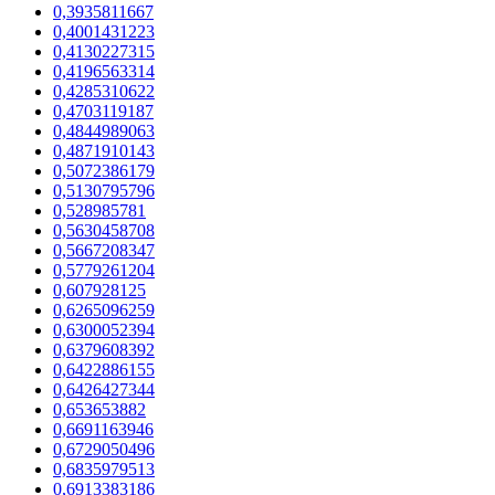
0,3935811667
0,4001431223
0,4130227315
0,4196563314
0,4285310622
0,4703119187
0,4844989063
0,4871910143
0,5072386179
0,5130795796
0,528985781
0,5630458708
0,5667208347
0,5779261204
0,607928125
0,6265096259
0,6300052394
0,6379608392
0,6422886155
0,6426427344
0,653653882
0,6691163946
0,6729050496
0,6835979513
0,6913383186