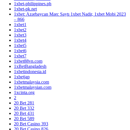
1xbet-philippines.ph
1xbet-pk.net
1xbet: Azərbaycan Mərc Saytı 1xbet Nadir, 1xbet Mobi 2023
– 866
1xbet1
1xbet2
1xbet3
1xbet4
1xbet5
1xbet6
1xbet7
1xbet88vn.com
1xBetBangladesh
1xbetindonesia.id
1xbetjap
1xbetmalaysia.com
1xbetmalaysian.com
1xcinta.org
2
20 Bet 281
20 Bet 332
20 Bet 431
20 Bet 589
20 Bet Casino 393
20 Bet Casino 826