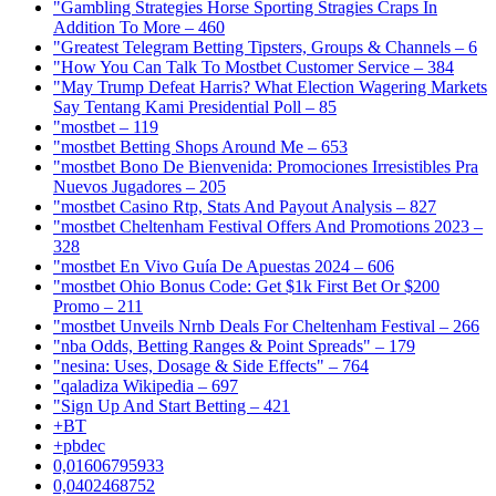
"Gambling Strategies Horse Sporting Stragies Craps In
Addition To More – 460
"Greatest Telegram Betting Tipsters, Groups & Channels – 6
"How You Can Talk To Mostbet Customer Service – 384
"May Trump Defeat Harris? What Election Wagering Markets
Say Tentang Kami Presidential Poll – 85
"mostbet – 119
"mostbet Betting Shops Around Me – 653
"mostbet Bono De Bienvenida: Promociones Irresistibles Pra
Nuevos Jugadores – 205
"mostbet Casino Rtp, Stats And Payout Analysis – 827
"mostbet Cheltenham Festival Offers And Promotions 2023 –
328
"mostbet En Vivo Guía De Apuestas 2024 – 606
"mostbet Ohio Bonus Code: Get $1k First Bet Or $200
Promo – 211
"mostbet Unveils Nrnb Deals For Cheltenham Festival – 266
"nba Odds, Betting Ranges & Point Spreads" – 179
"nesina: Uses, Dosage & Side Effects" – 764
"qaladiza Wikipedia – 697
"Sign Up And Start Betting – 421
+BT
+pbdec
0,01606795933
0,0402468752