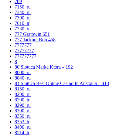
709
7150_ru
7340_ru
7390_ru
7610_tr
7730_ru
777 Gratowin 651
777 Jackpot Bob 458
7777777
77777777
777777777
8
80 Slottica Marka Która – 192
8000_ru
8040_ru
81 Slottica Best Online Casino In Australia – 413
8150_ru
8200_ru
8200_tr
8290_ru
8300_ru
8350_ru
8353_tr
8400_ru
8514_tr