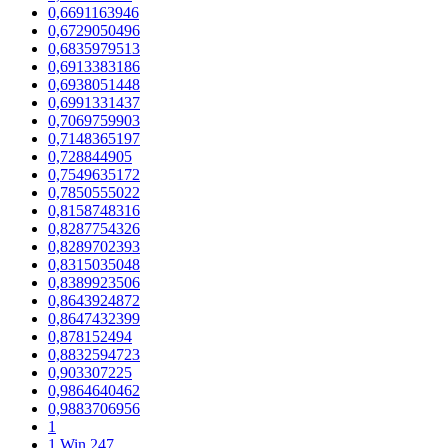
0,6691163946
0,6729050496
0,6835979513
0,6913383186
0,6938051448
0,6991331437
0,7069759903
0,7148365197
0,728844905
0,7549635172
0,7850555022
0,8158748316
0,8287754326
0,8289702393
0,8315035048
0,8389923506
0,8643924872
0,8647432399
0,878152494
0,8832594723
0,903307225
0,9864640462
0,9883706956
1
1 Win 247