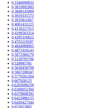
0,3346990832
0,3819992983
0,3849145009
0,3919331573
0,3935811667
0,4001431223
0,4130227315
0,4196563314
0,4285310622
0,4703119187
0,4844989063
0,4871910143
0,5072386179
0,5130795796
0,528985781
0,5630458708
0,5667208347
0,5779261204
0,607928125
0,6265096259
0,6300052394
0,6379608392
0,6422886155
0,6426427344
0,653653882