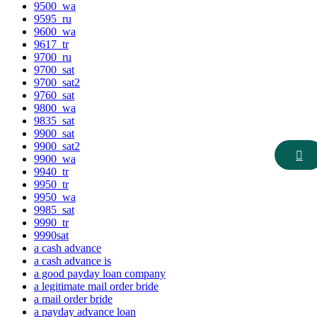
9500_wa
9595_ru
9600_wa
9617_tr
9700_ru
9700_sat
9700_sat2
9760_sat
9800_wa
9835_sat
9900_sat
9900_sat2
9900_wa
9940_tr
9950_tr
9950_wa
9985_sat
9990_tr
9990sat
a cash advance
a cash advance is
a good payday loan company
a legitimate mail order bride
a mail order bride
a payday advance loan