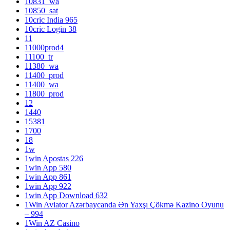
10831_wa
10850_sat
10cric India 965
10cric Login 38
11
11000prod4
11100_tr
11380_wa
11400_prod
11400_wa
11800_prod
12
1440
15381
1700
18
1w
1win Apostas 226
1win App 580
1win App 861
1win App 922
1win App Download 632
1Win Aviator Azərbaycanda Ən Yaxşı Çökmə Kazino Oyunu
– 994
1Win AZ Casino