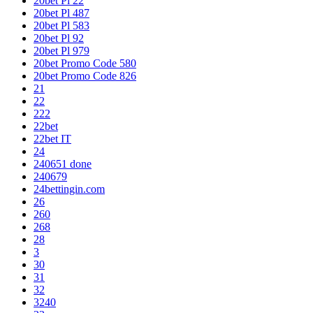
20bet Pl 22
20bet Pl 487
20bet Pl 583
20bet Pl 92
20bet Pl 979
20bet Promo Code 580
20bet Promo Code 826
21
22
222
22bet
22bet IT
24
240651 done
240679
24bettingin.com
26
260
268
28
3
30
31
32
3240