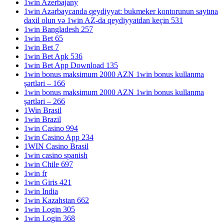
1win Azerbajany
1win Azərbaycanda qeydiyyat: bukmeker kontorunun saytına
daxil olun və 1win AZ-da qeydiyyatdan keçin 531
1win Bangladesh 257
1win Bet 65
1win Bet 7
1win Bet Apk 536
1win Bet App Download 135
1win bonus maksimum 2000 AZN 1win bonus kullanma
şərtləri – 166
1win bonus maksimum 2000 AZN 1win bonus kullanma
şərtləri – 266
1Win Brasil
1win Brazil
1win Casino 994
1win Casino App 234
1WIN Casino Brasil
1win casino spanish
1win Chile 697
1win fr
1win Giris 421
1win India
1win Kazahstan 662
1win Login 305
1win Login 368