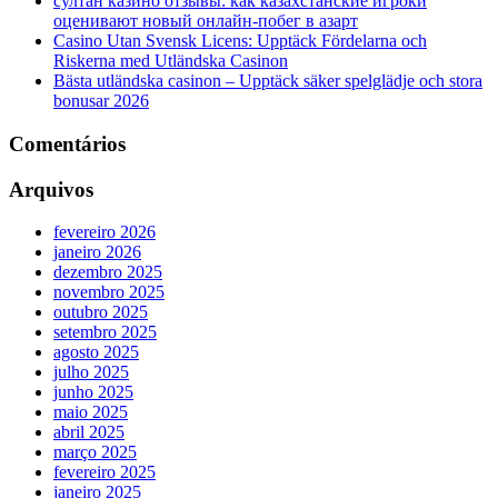
султан казино отзывы: как казахстанские игроки
оценивают новый онлайн‑побег в азарт
Casino Utan Svensk Licens: Upptäck Fördelarna och
Riskerna med Utländska Casinon
Bästa utländska casinon – Upptäck säker spelglädje och stora
bonusar 2026
Comentários
Arquivos
fevereiro 2026
janeiro 2026
dezembro 2025
novembro 2025
outubro 2025
setembro 2025
agosto 2025
julho 2025
junho 2025
maio 2025
abril 2025
março 2025
fevereiro 2025
janeiro 2025