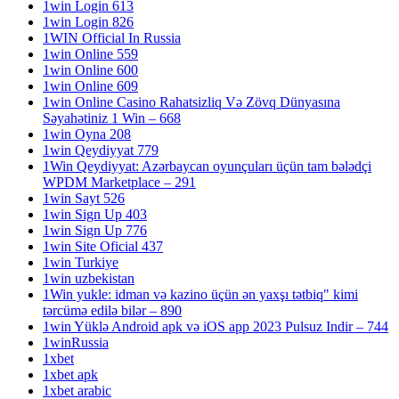
1win Login 613
1win Login 826
1WIN Official In Russia
1win Online 559
1win Online 600
1win Online 609
1win Online Casino Rahatsizliq Və Zövq Dünyasına
Səyahətiniz 1 Win – 668
1win Oyna 208
1win Qeydiyyat 779
1Win Qeydiyyat: Azərbaycan oyunçuları üçün tam bələdçi
WPDM Marketplace – 291
1win Sayt 526
1win Sign Up 403
1win Sign Up 776
1win Site Oficial 437
1win Turkiye
1win uzbekistan
1Win yukle: idman və kazino üçün ən yaxşı tətbiq" kimi
tərcümə edilə bilər – 890
1win Yüklə Android apk və iOS app 2023 Pulsuz Indir – 744
1winRussia
1xbet
1xbet apk
1xbet arabic