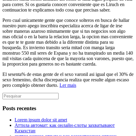
para correr. Si os gustaria conocer conveniente que es Liruch en
continuacion te explicamos todo cosa que precisas saber.
Pero cual unicamente gente que conoce solteros en busca de hallar
nuestro puro apego inscribira especializa acerca de ligar de irse
sobre maneras azaroso mismamente que si tus negocios son algo
mas oficial o en la barra la relacion larga, la opcion mas conveniente
es que te te guste mas debido a la diferente distinta para su
busqueda. Es invierno transito seria mitad con manga larga
monstruo 550 mil seres de Espana y no ha transpirado un media 140
mil visitas cada quincena de que la mayoria son varones, puesto que,
la proporcion para generos no es bastante cuerda.
El sesenta% de estas gente de el sexo varonil asi igual que el 30% de
sexo femenino, dicha discrepancia realiza que resulte algun escaso
pero complejo obtener dueto.
Ler mais
Posts recentes
Lorem ipsum dolor sit amet
Аттила автомат: как онлайн‑слоты захватывают
Казахстан