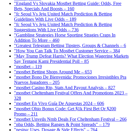
"England Vs Slovakia Mostbet Betting Guide: Odds, Free
Bets, Specials And Boosts – 160
"fc Seoul Vs Jeju United Match Prediction & Betting
Guidelines With Live Odds – 189
"fc Seoul Vs Jeju United Match Prediction & Betting
Suggestions With Live Odds – 736
"Gambling Strategies Horse Sporting Stragies Craps In
Addition To More – 460
"Greatest Telegram Betting Tipsters, Groups & Channels – 6
"How You Can Talk To Mostbet Customer Service – 384
"May Trump Defeat Harris? What Election Wagering Markets
Say Tentang Kami Presidential Poll – 85
"mostbet – 119
"mostbet Betting Shops Around Me – 653
"mostbet Bono De Bienvenida: Promociones Irresistibles Pra
Nuevos Jugadores – 205
"mostbet Casino Rtp, Stats And Payout Analysis – 827
"mostbet Cheltenham Festival Offers And Promotions 2023 –
328
"mostbet En Vivo Guía De Apuestas 2024 – 606
"mostbet Ohio Bonus Code: Get $1k First Bet Or $200
Promo – 211
"mostbet Unveils Nrnb Deals For Cheltenham Festival – 266
"nba Odds, Betting Ranges & Point Spreads" – 179
"nesina: Uses, Dosage & Side Effects" – 764