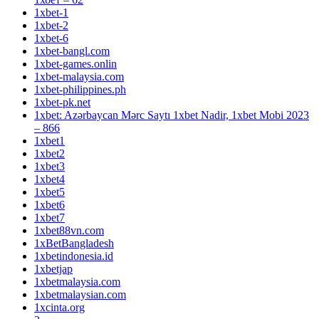
1xbet-1
1xbet-2
1xbet-6
1xbet-bangl.com
1xbet-games.onlin
1xbet-malaysia.com
1xbet-philippines.ph
1xbet-pk.net
1xbet: Azərbaycan Mərc Saytı 1xbet Nadir, 1xbet Mobi 2023
– 866
1xbet1
1xbet2
1xbet3
1xbet4
1xbet5
1xbet6
1xbet7
1xbet88vn.com
1xBetBangladesh
1xbetindonesia.id
1xbetjap
1xbetmalaysia.com
1xbetmalaysian.com
1xcinta.org