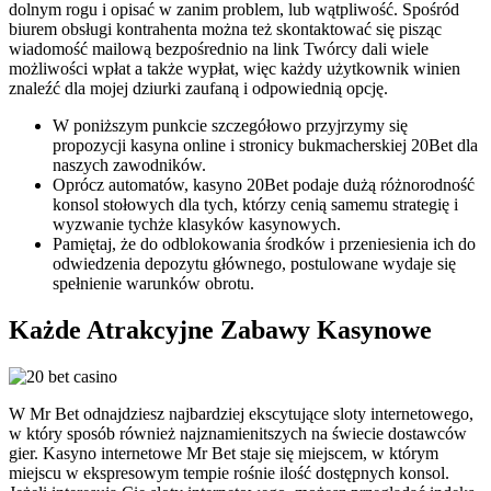
dolnym rogu i opisać w zanim problem, lub wątpliwość. Spośród
biurem obsługi kontrahenta można też skontaktować się pisząc
wiadomość mailową bezpośrednio na link Twórcy dali wiele
możliwości wpłat a także wypłat, więc każdy użytkownik winien
znaleźć dla mojej dziurki zaufaną i odpowiednią opcję.
W poniższym punkcie szczegółowo przyjrzymy się
propozycji kasyna online i stronicy bukmacherskiej 20Bet dla
naszych zawodników.
Oprócz automatów, kasyno 20Bet podaje dużą różnorodność
konsol stołowych dla tych, którzy cenią samemu strategię i
wyzwanie tychże klasyków kasynowych.
Pamiętaj, że do odblokowania środków i przeniesienia ich do
odwiedzenia depozytu głównego, postulowane wydaje się
spełnienie warunków obrotu.
Każde Atrakcyjne Zabawy Kasynowe
W Mr Bet odnajdziesz najbardziej ekscytujące sloty internetowego,
w który sposób również najznamienitszych na świecie dostawców
gier. Kasyno internetowe Mr Bet staje się miejscem, w którym
miejscu w ekspresowym tempie rośnie ilość dostępnych konsol.