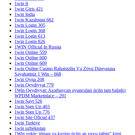
1win fr
1win Giris 421
1win India
1win Kazahstan 662
1win Login 305
1win Login 368
1win Login 613
1win Login 826
1WIN Official In Russia
1win Online 559
1win Online 600
1win Online 609
1win Online Casino Rahatsizliq Və Zövq Dünyasına
Səyahətiniz 1 Win – 668
1win Oyna 208
1win Qeydiyyat 779
1Win Qeydiyyat: Azərbaycan oyunçuları üçün tam bələdçi
WPDM Marketplace – 291
1win Sayt 526
1win Sign Up 403
1win Sign Up 776
1win Site Oficial 437
1win Turkiye
1win uzbekistan
1Win yukle: idman və kazino üçün ən yaxşı tətbiq" kimi