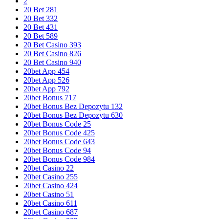
2
20 Bet 281
20 Bet 332
20 Bet 431
20 Bet 589
20 Bet Casino 393
20 Bet Casino 826
20 Bet Casino 940
20bet App 454
20bet App 526
20bet App 792
20bet Bonus 717
20bet Bonus Bez Depozytu 132
20bet Bonus Bez Depozytu 630
20bet Bonus Code 25
20bet Bonus Code 425
20bet Bonus Code 643
20bet Bonus Code 94
20bet Bonus Code 984
20bet Casino 22
20bet Casino 255
20bet Casino 424
20bet Casino 51
20bet Casino 611
20bet Casino 687