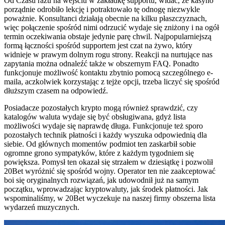
Od Czasu razu na wejściu w zakładkę supportu, widać, że kasyno
porządnie odrobiło lekcję i potraktowało tę odnogę niezwykle
poważnie. Konsultanci działają obecnie na kilku płaszczyznach,
więc połączenie spośród nimi odrzucić wydaje się zniżony i na ogół
termin oczekiwania obstaje jedynie parę chwil. Najpopularniejszą
formą łączności spośród supportem jest czat na żywo, który
widnieje w prawym dolnym rogu strony. Reakcji na nurtujące nas
zapytania można odnaleźć także w obszernym FAQ. Ponadto
funkcjonuje możliwość kontaktu zbytnio pomocą szczególnego e-
maila, aczkolwiek korzystając z tejże opcji, trzeba liczyć się spośród
dłuższym czasem na odpowiedź.
Posiadacze pozostałych krypto mogą również sprawdzić, czy
katalogów waluta wydaje się być obsługiwana, gdyż lista
możliwości wydaje się naprawdę długa. Funkcjonuje też sporo
pozostałych technik płatności i każdy wyszuka odpowiednią dla
siebie. Od głównych momentów podmiot ten zaskarbił sobie
ogromne grono sympatyków, które z każdym tygodniem się
powiększa. Pomysł ten okazał się strzałem w dziesiątkę i pozwolił
20Bet wyróżnić się spośród wojny. Operator ten nie zaakceptować
boi się oryginalnych rozwiązań, jak udowodnił już na samym
początku, wprowadzając kryptowaluty, jak środek płatności. Jak
wspominaliśmy, w 20Bet wyczekuje na naszej firmy obszerna lista
wydarzeń muzycznych.