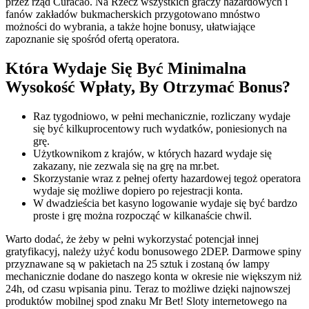
przez rząd Curacao. Na Rzecz wszystkich graczy hazardowych i
fanów zakładów bukmacherskich przygotowano mnóstwo
możności do wybrania, a także hojne bonusy, ułatwiające
zapoznanie się spośród ofertą operatora.
Która Wydaje Się Być Minimalna
Wysokość Wpłaty, By Otrzymać Bonus?
Raz tygodniowo, w pełni mechanicznie, rozliczany wydaje
się być kilkuprocentowy ruch wydatków, poniesionych na
grę.
Użytkownikom z krajów, w których hazard wydaje się
zakazany, nie zezwala się na grę na mr.bet.
Skorzystanie wraz z pełnej oferty hazardowej tegoż operatora
wydaje się możliwe dopiero po rejestracji konta.
W dwadzieścia bet kasyno logowanie wydaje się być bardzo
proste i grę można rozpocząć w kilkanaście chwil.
Warto dodać, że żeby w pełni wykorzystać potencjał innej
gratyfikacyj, należy użyć kodu bonusowego 2DEP. Darmowe spiny
przyznawane są w pakietach na 25 sztuk i zostaną ów lampy
mechanicznie dodane do naszego konta w okresie nie większym niż
24h, od czasu wpisania pinu. Teraz to możliwe dzięki najnowszej
produktów mobilnej spod znaku Mr Bet! Sloty internetowego na