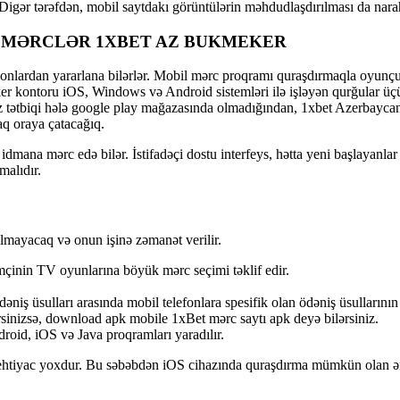
. Digər tərəfdən, mobil saytdakı görüntülərin məhdudlaşdırılması da nara
LI MƏRCLƏR 1XBET AZ BUKMEKER
lardan yararlana bilərlər. Mobil mərc proqramı quraşdırmaqla oyunçula
er kontoru iOS, Windows və Android sistemləri ilə işləyən qurğular üç
 tətbiqi hələ google play mağazasında olmadığından, 1xbet Azerbaycan
aq oraya çatacağıq.
dmana mərc edə bilər. İstifadəçi dostu interfeys, hətta yeni başlayanl
malıdır.
olmayacaq və onun işinə zəmanət verilir.
mçinin TV oyunlarına böyük mərc seçimi təklif edir.
əniş üsulları arasında mobil telefonlara spesifik olan ödəniş üsullarını
rsinizsə, download apk mobile 1xBet mərc saytı apk deyə bilərsiniz.
droid, iOS və Java proqramları yaradılır.
ə ehtiyac yoxdur. Bu səbəbdən iOS cihazında quraşdırma mümkün olan ən