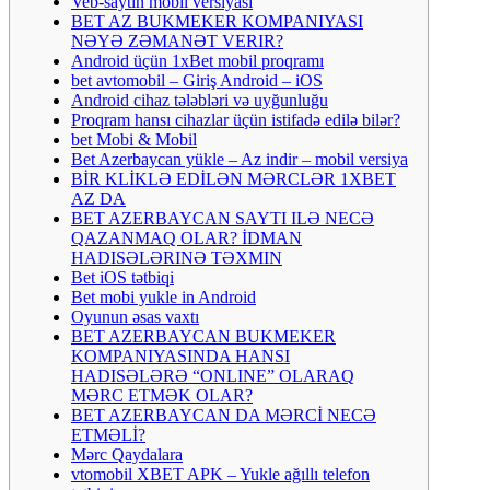
Veb-saytın mobil versiyası
BET AZ BUKMEKER KOMPANIYASI
NƏYƏ ZƏMANƏT VERIR?
Android üçün 1xBet mobil proqramı
bet avtomobil – Giriş Android – iOS
Android cihaz tələbləri və uyğunluğu
Proqram hansı cihazlar üçün istifadə edilə bilər?
bet Mobi & Mobil
Bet Azerbaycan yükle – Az indir – mobil versiya
BİR KLİKLƏ EDİLƏN MƏRCLƏR 1XBET
AZ DA
BET AZERBAYCAN SAYTI ILƏ NECƏ
QAZANMAQ OLAR? İDMAN
HADISƏLƏRINƏ TƏXMIN
Bet iOS tətbiqi
Bet mobi yukle in Android
Oyunun əsas vaxtı
BET AZERBAYCAN BUKMEKER
KOMPANIYASINDA HANSI
HADISƏLƏRƏ “ONLINE” OLARAQ
MƏRC ETMƏK OLAR?
BET AZERBAYCAN DA MƏRCİ NECƏ
ETMƏLİ?
Mərc Qaydalara
vtomobil XBET APK – Yukle ağıllı telefon