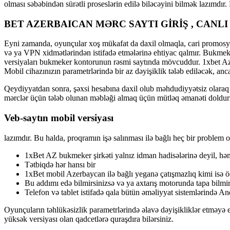
olması səbəbindən sürətli proseslərin edilə biləcəyini bilmək lazımdır
BET AZERBAICAN MƏRC SAYTI GİRİŞ , CAN
Eyni zamanda, oyunçular xoş mükafat da daxil olmaqla, cari promosyon
və ya VPN xidmətlərindən istifadə etmələrinə ehtiyac qalmır. Bukmek
versiyaları bukmeker kontorunun rəsmi saytında mövcuddur. 1xbet Az
Mobil cihazınızın parametrlərində bir az dəyişiklik tələb ediləcək, anc
Qeydiyyatdan sonra, şəxsi hesabına daxil olub məhdudiyyətsiz olaraq i
mərclər üçün tələb olunan məbləği almaq üçün mütləq əmanəti doldur
Veb-saytın mobil versiyası
lazımdır. Bu halda, proqramın işə salınması ilə bağlı heç bir problem 
1xBet AZ bukmeker şirkəti yalnız idman hadisələrinə deyil, hə
Tətbiqdə hər hansı bir
1xBet mobil Azerbaycan ilə bağlı yeganə çatışmazlıq kimi isə öd
Bu addımı edə bilmirsinizsə və ya axtarış motorunda tapa bilmi
Telefon və tablet istifadə qala bütün əməliyyat sistemlərində An
Oyunçuların təhlükəsizlik parametrlərində əlavə dəyişikliklər etməy
yüksək versiyası olan qadcetlərə quraşdıra bilərsiniz.