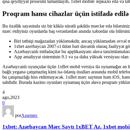
qısa qeydiyyat prosesini tamamlayıb, 1xbet mobile зеркало edə və tətb
Proqram hansı cihazlar üçün istifadə edilə
Bu özəllik sayəsində siz bir kliklə sürətli şəkildə mərclər edə bilərsini
mərc etdiyiniz oyunlarda baş verənlərdən anında xəbərdar ola bilirsini
Biri tətbiqi mağazadan yükləməkdir, ancaq yükləmədən əvvəl mo
1xbet azerbaycan 2007-ci ildən bəri davamlı olaraq fəaliyyət gös
Azərbaycanlı istifadəçilər bu applikasiyanı əlavə tənzimləmələrə
App əməliyyat sisteminin 9.1 və ya daha yüksək versiyası olan 
Azərbaycanlı oyunçular üçün 1xBet mobil versiya ilə oynamağın ən bö
bağlı yeganə çatışmazlıq kimi isə ödəniş üsulları arasında mobil telef
bu çatışmazlığı hiss etdirməyəcək. 1xBet mərc saytının həm iOS, həm 
sahibdir. Burada kazino oyunları oynamaq üçün əlavə proqram yükləmə
4
ago,2023
0
por
Assentec
1xbet: Azərbaycan Mərc Saytı 1xBET Az, 1xbet mobi