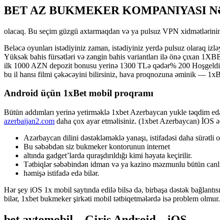
BET AZ BUKMEKER KOMPANIYASI N
olacaq. Bu seçim güzgü axtarmaqdan və ya pulsuz VPN xidmətlərinin y
Beləcə oyunları istədiyiniz zaman, istədiyiniz yerdə pulsuz olaraq i
Yüksək bahis fürsətləri və zəngin bahis variantları ilə önə çıxan 
ilk 1000 AZN depozit bonusu yerinə 1300 TLə qədər% 200 Hoşgeldin
bu il hansı filmi çəkəcəyini bilirsiniz, hava proqnozuna əminik — 
Android üçün 1xBet mobil proqramı
Bütün addımları yerinə yetirməklə 1xbet Azerbaycan yukle təqdim edə
azerbaijan2.com
daha çox ayar etməlisiniz. (1xbet Azerbaycan) İOS əmə
Azərbaycan dilini dəstəkləməklə yanaşı, istifadəsi daha sürətli o
Bu səbəbdən siz bukmeker kontorunun internet
altında gadget’larda quraşdırıldığı kimi həyata keçirilir.
Tətbiqlər səbəbindən idman və ya kazino məzmunlu bütün canlı 
həmişə istifadə edə bilər.
Hər şey iOS 1x mobil saytında edilə bilsə də, birbaşa dəstək bağlantısı
bilər, 1xbet bukmeker şirkəti mobil tətbiqetmələrdə isə problem olmur. F
bet avtomobil – Giriş Android – iOS