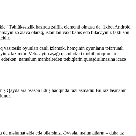
yukle” Təhlükəsizlik hazırda zəiflik elementi olmasa da, 1xbet Android
əməyinizə əlavə olaraq, istənilən vaxt bahis edə biləcəyiniz faktı son
cidir.
 vasitəsilə oyunları canlı izləmək, həmçinin oyunların təfərrüatlı
yiniz lazımdır. Veb-saytın aşağı qismindəki mobil proqramlar
e edərkən, naməlum mənbələrdən tətbiqlərin quraşdırılmasına icazə
lmiş Qaydalara əsasən uduş haqqında razılaşmadır. Bu razılaşmanın
lunur.
da da məlumat əldə edə bilərsiniz. Əvvəla, məlumatların – daha az