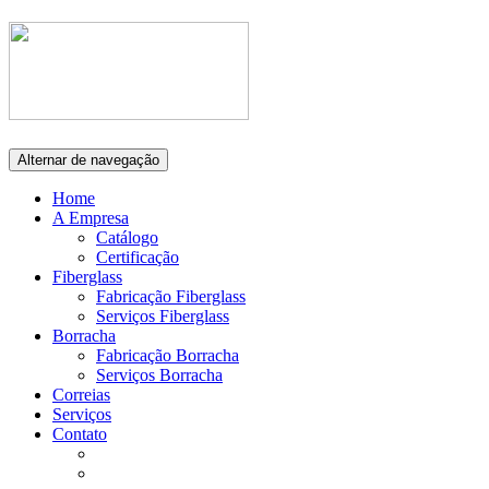
Alternar de navegação
Home
A Empresa
Catálogo
Certificação
Fiberglass
Fabricação Fiberglass
Serviços Fiberglass
Borracha
Fabricação Borracha
Serviços Borracha
Correias
Serviços
Contato