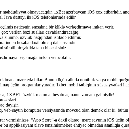
ir məhdudiyyət olmayacaqdır. 1xBet azerbaycan iOS çox etibarlıdır, anc
 Java dəstəyi ilə iOS telefonlarında edilir.
çilmiş nəticənin əmsalına bir kliklə yerləşdirməyə imkan verir.
 çox verilən bəzi sualları cavablandıracağıq.
a silinmə, üzvlük haqqından istifadə edilmir.
ərəfindən hesaba daxil olmaq daha asandır.
 sürətli bir şəkildə tapa biləcəksiniz.
uraşdırmaya başlamağa imkan verəcəkdir.
dan idmana mərc edə bilər. Bunun üçün əlində noutbuk və ya mobil qurğ
 olmaq üçün proqramlar yaradır. 1xbet mobil tətbiqinin xüsusiyyətləri ha
dursa, 1XBET üzvlük məlumat hesabı açmanın zamanı gəlmişdir!
rosesləri.
aq dəyişir.
araq, veb-saytın kompüter versiyasında mövcud olan demək olar ki, bütün 
ar vermisinizsə, “App Store”-a daxil olaraq, mərc saytının iOS üçün ol
ər bu applikasiyanı əlavə tənzimləmələrə ehtiyac olmadan asanlıqla qura