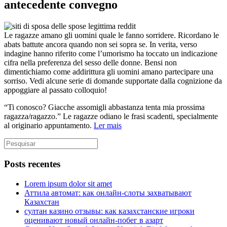
antecedente convegno
Le ragazze amano gli uomini quale le fanno sorridere. Ricordano le
abats battute ancora quando non sei sopra se. In verita, verso
indagine hanno riferito come l’umorismo ha toccato un indicazione
cifra nella preferenza del sesso delle donne. Bensi non
dimentichiamo come addirittura gli uomini amano partecipare una
sorriso. Vedi alcune serie di domande supportate dalla cognizione da
appoggiare al passato colloquio!
“Ti conosco? Giacche assomigli abbastanza tenta mia prossima
ragazza/ragazzo.” Le ragazze odiano le frasi scadenti, specialmente
al originario appuntamento.
Ler mais
Posts recentes
Lorem ipsum dolor sit amet
Аттила автомат: как онлайн‑слоты захватывают
Казахстан
султан казино отзывы: как казахстанские игроки
оценивают новый онлайн‑побег в азарт