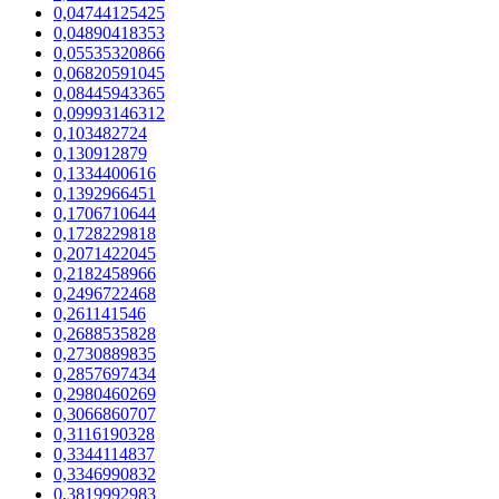
0,04744125425
0,04890418353
0,05535320866
0,06820591045
0,08445943365
0,09993146312
0,103482724
0,130912879
0,1334400616
0,1392966451
0,1706710644
0,1728229818
0,2071422045
0,2182458966
0,2496722468
0,261141546
0,2688535828
0,2730889835
0,2857697434
0,2980460269
0,3066860707
0,3116190328
0,3344114837
0,3346990832
0,3819992983