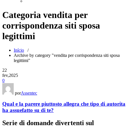
Categoria vendita per
corrispondenza siti sposa
legittimi
Início
/
Archive by category "vendita per corrispondenza siti sposa
legittimi"
22
fev,2025
0
por
Assentec
Qual e la parere piuttosto allegra che tipo di autorita
ha assuefatto su di te?
Serie di domande divertenti sul