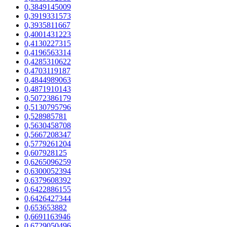
0,3849145009
0,3919331573
0,3935811667
0,4001431223
0,4130227315
0,4196563314
0,4285310622
0,4703119187
0,4844989063
0,4871910143
0,5072386179
0,5130795796
0,528985781
0,5630458708
0,5667208347
0,5779261204
0,607928125
0,6265096259
0,6300052394
0,6379608392
0,6422886155
0,6426427344
0,653653882
0,6691163946
0,6729050496