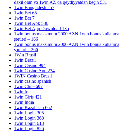
daxil olun və 1win AZ-da qeydiyyatdan keçin 531
1win Bangladesh 257
1win Bet 65
1win Bet 7
1win Bet Apk 536
1win Bet App Download 135
1win bonus maksimum 2000 AZN 1win bonus kullanma
şərtləri – 166
1win bonus maksimum 2000 AZN 1win bonus kullanma
şərtləri – 266
1Win Brasil
1win Brazil
1win Casino 994
1win Casino App 234
1WIN Casino Brasil
1win casino spanish
1win Chile 697
1win fr
1win Giris 421
1win India
1win Kazahstan 662
1win Login 305
1win Login 368
1win Login 613
1win Login 826