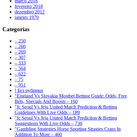
março 2018
fevereiro 2018
dezembro 2012
janeiro 1970
Categorias
– 250
– 260
– 269
– 307
– 333
– 564
– 622
– 75
– 951
! Без рубрики
"England Vs Slovakia Mostbet Betting Guide: Odds, Free
Bets, Specials And Boosts – 160
"fc Seoul Vs Jeju United Match Prediction & Betting
Guidelines With Live Odds – 189
"fc Seoul Vs Jeju United Match Prediction & Betting
Suggestions With Live Odds – 736
"Gambling Strategies Horse Sporting Stragies Craps In
Addition To More – 460