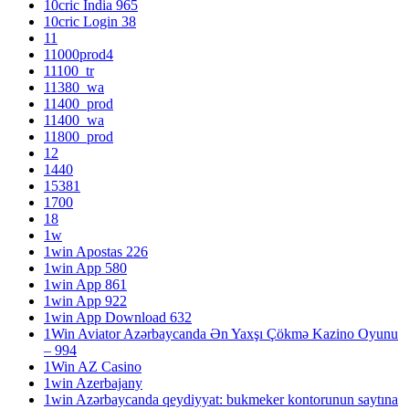
10cric India 965
10cric Login 38
11
11000prod4
11100_tr
11380_wa
11400_prod
11400_wa
11800_prod
12
1440
15381
1700
18
1w
1win Apostas 226
1win App 580
1win App 861
1win App 922
1win App Download 632
1Win Aviator Azərbaycanda Ən Yaxşı Çökmə Kazino Oyunu
– 994
1Win AZ Casino
1win Azerbajany
1win Azərbaycanda qeydiyyat: bukmeker kontorunun saytına