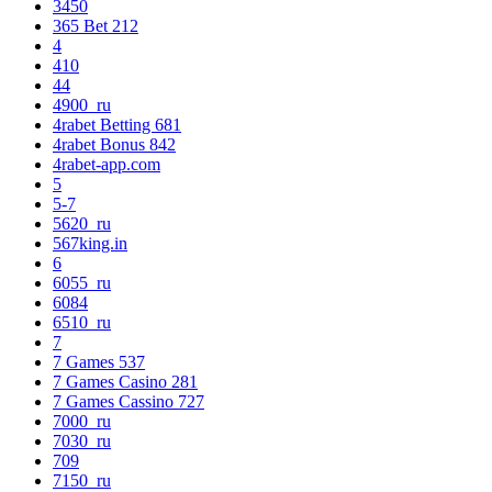
3450
365 Bet 212
4
410
44
4900_ru
4rabet Betting 681
4rabet Bonus 842
4rabet-app.com
5
5-7
5620_ru
567king.in
6
6055_ru
6084
6510_ru
7
7 Games 537
7 Games Casino 281
7 Games Cassino 727
7000_ru
7030_ru
709
7150_ru