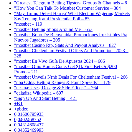
"Greatest Telegram Betting Tipsters, Groups & Channels – 6
"How You Can Talk To Mostbet Customer Service – 384
"May Trump Defeat Harris? What Election Wagering Markets
Say Tentang Kami Presidential Poll – 85
"mostbet – 119
"mostbet Betting Shops Around Me – 653
"mostbet Bono De Bienvenida: Promociones Irresistibles Pra
Nuevos Jugadores – 205
"mostbet Casino Rtp, Stats And Payout Analysis – 827
"mostbet Cheltenham Festival Offers And Promotions 2023 –
328
"mostbet En Vivo Guía De Apuestas 2024 – 606
"mostbet Ohio Bonus Code: Get $1k First Bet Or $200
Promo – 211
"mostbet Unveils Nrnb Deals For Cheltenham Festival – 266
"nba Odds, Betting Ranges & Point Spreads" – 179
"nesina: Uses, Dosage & Side Effects" – 764
"qaladiza Wikipedia – 697
"Sign Up And Start Betting – 421
+BT
+pbdec
0,01606795933
0,0402468752
0,04314608437
0,04352469993