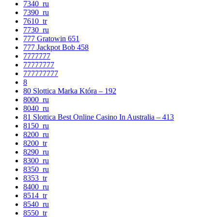
7340_ru
7390_ru
7610_tr
7730_ru
777 Gratowin 651
777 Jackpot Bob 458
7777777
77777777
777777777
8
80 Slottica Marka Która – 192
8000_ru
8040_ru
81 Slottica Best Online Casino In Australia – 413
8150_ru
8200_ru
8200_tr
8290_ru
8300_ru
8350_ru
8353_tr
8400_ru
8514_tr
8540_ru
8550_tr