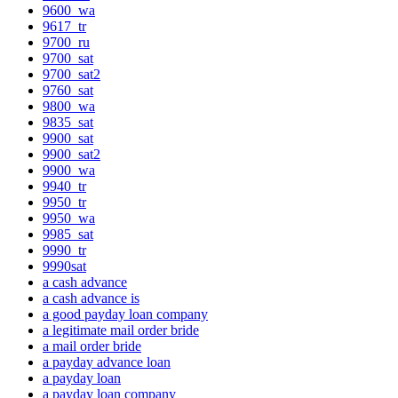
9600_wa
9617_tr
9700_ru
9700_sat
9700_sat2
9760_sat
9800_wa
9835_sat
9900_sat
9900_sat2
9900_wa
9940_tr
9950_tr
9950_wa
9985_sat
9990_tr
9990sat
a cash advance
a cash advance is
a good payday loan company
a legitimate mail order bride
a mail order bride
a payday advance loan
a payday loan
a payday loan company