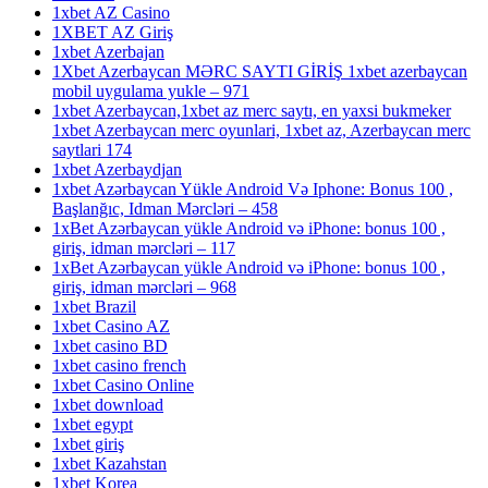
1xbet AZ Casino
1XBET AZ Giriş
1xbet Azerbajan
1Xbet Azerbaycan MƏRC SAYTI GİRİŞ 1xbet azerbaycan
mobil uygulama yukle – 971
1xbet Azerbaycan,1xbet az merc saytı, en yaxsi bukmeker
1xbet Azerbaycan merc oyunlari, 1xbet az, Azerbaycan merc
saytlari 174
1xbet Azerbaydjan
1xbet Azərbaycan Yükle Android Və Iphone: Bonus 100 ,
Başlanğıc, Idman Mərcləri – 458
1xBet Azərbaycan yükle Android və iPhone: bonus 100 ,
giriş, idman mərcləri – 117
1xBet Azərbaycan yükle Android və iPhone: bonus 100 ,
giriş, idman mərcləri – 968
1xbet Brazil
1xbet Casino AZ
1xbet casino BD
1xbet casino french
1xbet Casino Online
1xbet download
1xbet egypt
1xbet giriş
1xbet Kazahstan
1xbet Korea