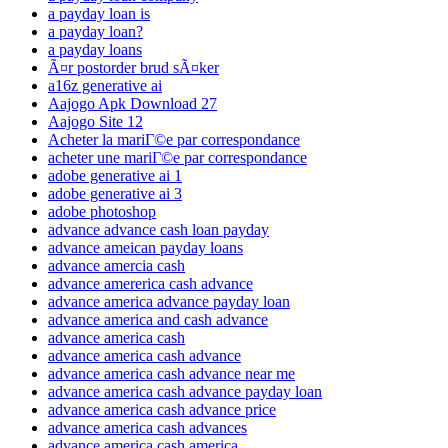
a payday loan is
a payday loan?
a payday loans
Ã¤r postorder brud sÃ¤ker
a16z generative ai
Aajogo Apk Download 27
Aajogo Site 12
Acheter la mariГ©e par correspondance
acheter une mariГ©e par correspondance
adobe generative ai 1
adobe generative ai 3
adobe photoshop
advance advance cash loan payday
advance ameican payday loans
advance amercia cash
advance amererica cash advance
advance america advance payday loan
advance america and cash advance
advance america cash
advance america cash advance
advance america cash advance near me
advance america cash advance payday loan
advance america cash advance price
advance america cash advances
advance america cash america