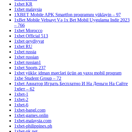
1xbet KR
1xbet malaysia
1XBET Mobile APK Smartfon proqramını yükləyin – 97
1xBet Mobile Vebsayt Və 1x Bet Mobil Uygulama Indir 2023
– 766
1xbet Morocco
1xbet Official 513
1xbet qeydiyyat
1xbet RU
1xbet russia
1xbet russian
1xbet russian1
1xbet Sports 237
1xbet yüklə: idman mərcləri üçün ən yaxşı mobil proqram
1xbe Student Group – 72
1xbet Авиатор Играть Бесплатно И На Деньги На Сайте
1хбет – 62
1xbet-1
1xbet-2
1xbet-6
1xbet-bangl.com
1xbet-games.onlin
1xbet-malaysia.com
1xbet-philippines.ph
1xbet-pk.net