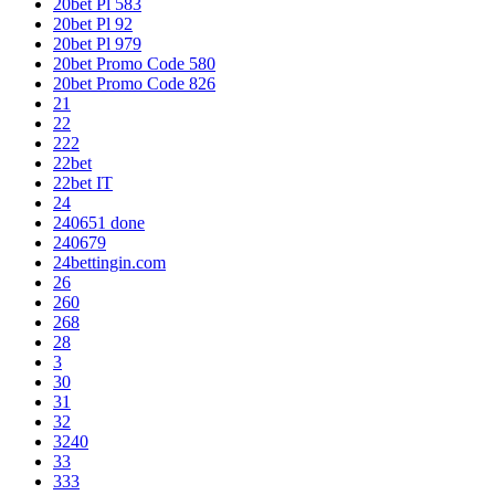
20bet Pl 583
20bet Pl 92
20bet Pl 979
20bet Promo Code 580
20bet Promo Code 826
21
22
222
22bet
22bet IT
24
240651 done
240679
24bettingin.com
26
260
268
28
3
30
31
32
3240
33
333