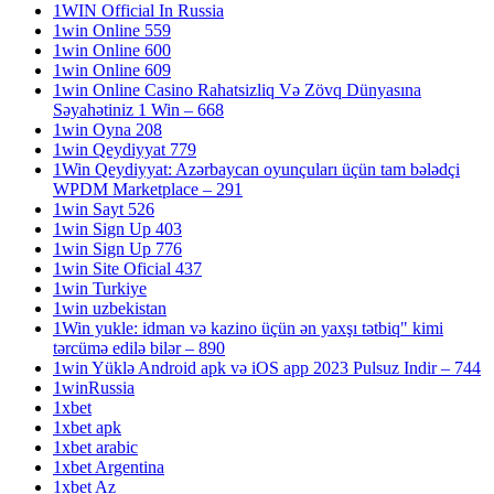
1WIN Official In Russia
1win Online 559
1win Online 600
1win Online 609
1win Online Casino Rahatsizliq Və Zövq Dünyasına
Səyahətiniz 1 Win – 668
1win Oyna 208
1win Qeydiyyat 779
1Win Qeydiyyat: Azərbaycan oyunçuları üçün tam bələdçi
WPDM Marketplace – 291
1win Sayt 526
1win Sign Up 403
1win Sign Up 776
1win Site Oficial 437
1win Turkiye
1win uzbekistan
1Win yukle: idman və kazino üçün ən yaxşı tətbiq" kimi
tərcümə edilə bilər – 890
1win Yüklə Android apk və iOS app 2023 Pulsuz Indir – 744
1winRussia
1xbet
1xbet apk
1xbet arabic
1xbet Argentina
1xbet Az