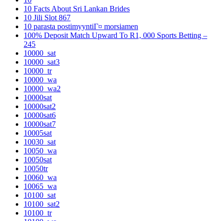
10 Facts About Sri Lankan Brides
10 Jili Slot 867
10 parasta postimyyntiГ¤ morsiamen
100% Deposit Match Upward To R1, 000 Sports Betting –
245
10000_sat
10000_sat3
10000_tr
10000_wa
10000_wa2
10000sat
10000sat2
10000sat6
10000sat7
10005sat
10030_sat
10050_wa
10050sat
10050tr
10060_wa
10065_wa
10100_sat
10100_sat2
10100_tr