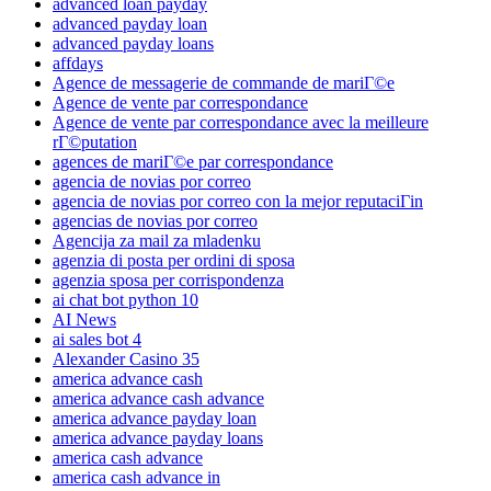
advanced loan payday
advanced payday loan
advanced payday loans
affdays
Agence de messagerie de commande de mariГ©e
Agence de vente par correspondance
Agence de vente par correspondance avec la meilleure
rГ©putation
agences de mariГ©e par correspondance
agencia de novias por correo
agencia de novias por correo con la mejor reputaciГіn
agencias de novias por correo
Agencija za mail za mladenku
agenzia di posta per ordini di sposa
agenzia sposa per corrispondenza
ai chat bot python 10
AI News
ai sales bot 4
Alexander Casino 35
america advance cash
america advance cash advance
america advance payday loan
america advance payday loans
america cash advance
america cash advance in