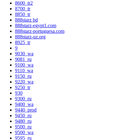
8600_tr2
8700_tr
8850_tr
888starz bd
888starz-egypt1.com
888starz-portuguesa.com
888starz-uz.org
8925_tr
9
9030_wa
9081_ru
9100_wa
9110_wa
9150_ru
9220_wa
9250_tr
930
9300_ru
9400_wa
9440_prod
9450_ru
9480_ru
9500_ru
9500_wa
9595_ru