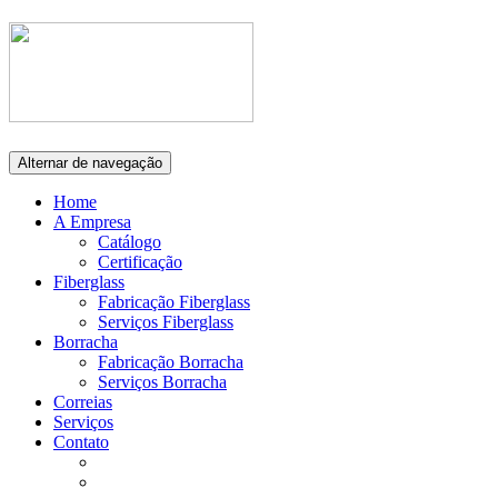
Alternar de navegação
Home
A Empresa
Catálogo
Certificação
Fiberglass
Fabricação Fiberglass
Serviços Fiberglass
Borracha
Fabricação Borracha
Serviços Borracha
Correias
Serviços
Contato