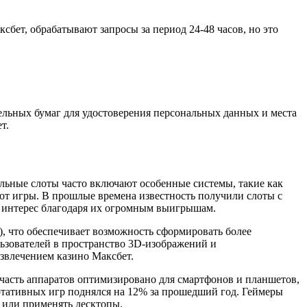
ет, обрабатывают запросы за период 24-48 часов, но это
ельных бумаг для удостоверения персональных данных и места
т.
льные слоты часто включают особенные системы, такие как
т игры. В прошлые времена известность получили слоты с
ют интерес благодаря их огромным выигрышам.
, что обеспечивает возможность сформировать более
льзователей в пространство 3D-изображений и
звлечением казино Максбет.
часть аппаратов оптимизировано для смартфонов и планшетов,
ртативных игр поднялся на 12% за прошедший год. Геймеры
 или применять десктопы.