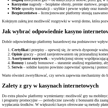
Korzystne
nagrody – bezpłatne obroty, premie startowe, prog
Wiele
sposoby transakcji – szybkie i pewne wpłaty oraz trans
Bezpieczeństwo
– licencjonowane platformy stosują zaawans
Kolejnym zaletą jest możliwość rozgrywki w wersji demo, która poz
Jak wybrać odpowiednie kasyno interneto
Dobór odpowiedniego platformy hazardowej ma podstawowe wpływ d
Certyfikat
i przepisy – upewnij się, że serwis dysponuje ważn
Opinie
graczy – przed zarejestrowaniem się przeanalizuj komen
Asortyment rozrywek
– wyselekcjonuj stronę współpracującą
Bonusy
i zasady bonusowe – starannie analizuj regulaminy, 
Serwis
– solidne kasyno powinno zapewniać sprawną i pomocną 
Warto również zweryfikować, czy serwis zapewnia mechanizmy do be
Zalety z gry w kasynach internetowych
Do extra plusów platformy wymieniamy: możliwość gry na mobilnych 
i programy promocyjne — periodyczne zawody z bonusami dla zaanga
wypłacania środków. W większości kasyn oferowane są metody płatno