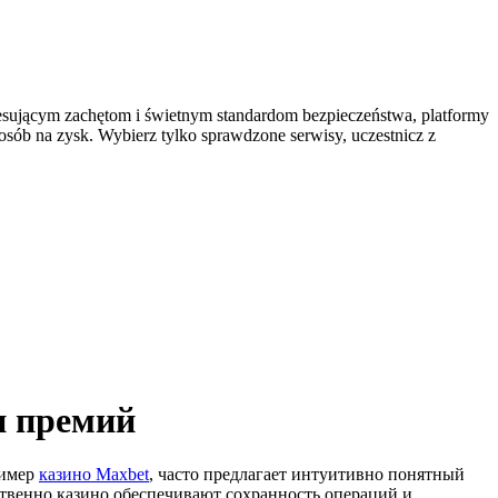
teresującym zachętom i świetnym standardom bezpieczeństwa, platformy
osób na zysk. Wybierz tylko sprawdzone serwisy, uczestnicz z
и премий
ример
казино Maxbet
, часто предлагает интуитивно понятный
ственно казино обеспечивают сохранность операций и