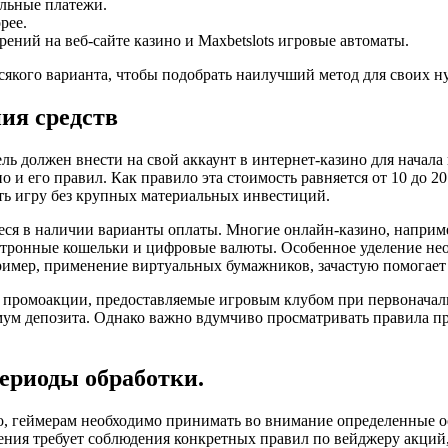
льные платежи.
рее.
ений на веб-сайте казино и Maxbetslots игровые автоматы.
сякого варианта, чтобы подобрать наилучший метод для своих н
ия средств
ль должен внести на свой аккаунт в интернет-казино для начала
о и его правил. Как правило эта стоимость равняется от 10 до 2
ть игру без крупных материальных инвестиций.
ся в наличии варианты оплаты. Многие онлайн-казино, наприме
ктронные кошельки и цифровые валюты. Особенное уделение нео
пример, применение виртуальных бумажников, зачастую помогает
 промоакции, предоставляемые игровым клубом при первоначаль
мум депозита. Однако важно вдумчиво просматривать правила п
ериоды обработки.
о, геймерам необходимо принимать во внимание определенные ос
дения требует соблюдения конкретных правил по вейджеру акций,