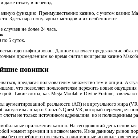
и даже отказу в перевода.
ажную функцию. Преимущественно казино, с учетом казино Максб
ств. Здесь пара популярных методов и их особенности:
случаев не более 24 часа.
ок.
 по 5 суток.
лностью идентифицирован. Данное включает предъявление обязат
ыточным промедлениям во время снятия выигрыша казино Максбе
ейшие новинки
ваться, предлагая пользователям множество тем и опций. Актуа
шами, что позволяет пользователям пережить новые ощущения о
грой. Такие слоты, как Mega Moolah и Divine Fortune, завлека
ы аугментированной реальности (AR) и виртуального мира (VR)
nt выпустила аппарат Gonzo’s Quest VR, который перемещает по
 слоты не только источником адреналина, но и полноценным ра
 мобильные приложения казино. На сегодняшний день основная 
юбой момент времени и в всяком месте. Из-за данному рынок по
иям без потребности посещать традиционные игорные заведения