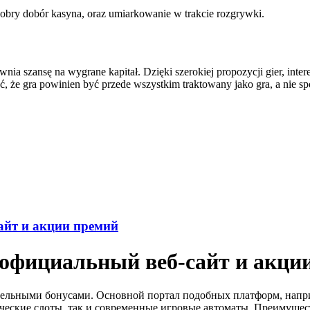
dobry dobór kasyna, oraz umiarkowanie w trakcie rozgrywki.
ewnia szansę na wygrane kapitał. Dzięki szerokiej propozycji gier, in
 że gra powinien być przede wszystkim traktowany jako gra, a nie sp
айт и акции премий
 официальный веб-сайт и акци
ательными бонусами. Основной портал подобных платформ, нап
сические слоты, так и современные игровые автоматы. Преимуще