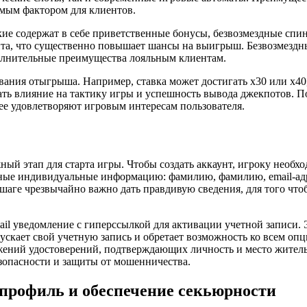
имым фактором для клиентов.
кие содержат в себе приветственные бонусы, безвозмездные сп
ита, что существенно повышает шансы на выигрыш. Безвозмездны
олнительные преимущества лояльным клиентам.
вания отыгрыша. Например, ставка может достигать x30 или x40,
ть влияние на тактику игры и успешность вывода джекпотов. П
ее удовлетворяют игровым интересам пользователя.
ый этап для старта игры. Чтобы создать аккаунт, игроку необх
вные индивидуальные информацию: фамилию, фамилию, email-адр
В шаге чрезвычайно важно дать правдивую сведения, для того что
ail уведомление с гиперссылкой для активации учетной записи. 
ускает свой учетную запись и обретает возможность ко всем оп
ений удостоверений, подтверждающих личность и место жительс
езопасности и защиты от мошенничества.
профиль и обеспечение секьюрности