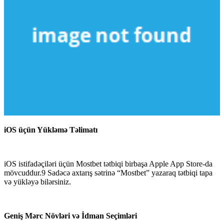
iOS üçün Yükləmə Təlimatı
iOS istifadəçiləri üçün Mostbet tətbiqi birbaşa Apple App Store-da
mövcuddur.9 Sadəcə axtarış sətrinə “Mostbet” yazaraq tətbiqi tapa
və yükləyə bilərsiniz.
Geniş Mərc Növləri və İdman Seçimləri