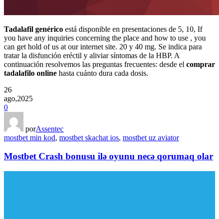
Tadalafil genérico
está disponible en presentaciones de 5, 10, If
you have any inquiries concerning the place and how to use , you
can get hold of us at our internet site. 20 y 40 mg. Se indica para
tratar la disfunción eréctil y aliviar síntomas de la HBP. A
continuación resolvemos las preguntas frecuentes: desde el
comprar
tadalafilo online
hasta cuánto dura cada dosis.
26
ago,2025
0
por
Assentec
mostbet min kod
,
mostbet skachat ios
,
mostbet uz aviator
Mostbet Crash bonusu ilə oyunu necə qorumaq olar