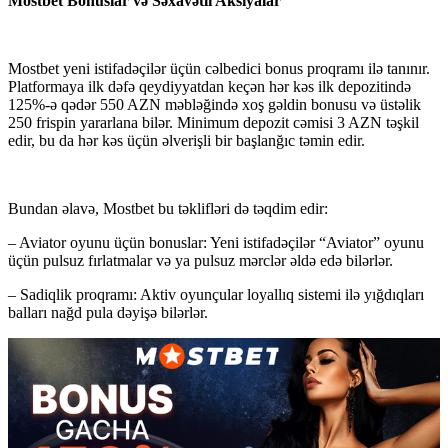
Mostbet Bonuslar və Səxavətli Aksiyalar
Mostbet yeni istifadəçilər üçün cəlbedici bonus proqramı ilə tanınır.
Platformaya ilk dəfə qeydiyyatdan keçən hər kəs ilk depozitində
125%-ə qədər 550 AZN məbləğində xoş gəldin bonusu və üstəlik
250 frispin yararlana bilər. Minimum depozit cəmisi 3 AZN təşkil
edir, bu da hər kəs üçün əlverişli bir başlanğıc təmin edir.
Bundan əlavə, Mostbet bu təklifləri də təqdim edir:
– Aviator oyunu üçün bonuslar: Yeni istifadəçilər “Aviator” oyunu
üçün pulsuz fırlatmalar və ya pulsuz mərclər əldə edə bilərlər.
– Sadiqlik proqramı: Aktiv oyunçular loyallıq sistemi ilə yığdıqları
balları nağd pula dəyişə bilərlər.