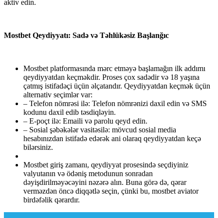
aktiv edin.
Mostbet Qeydiyyatı: Sadə və Təhlükəsiz Başlanğıc
Mostbet platformasında mərc etməyə başlamağın ilk addımı
qeydiyyatdan keçməkdir. Proses çox sadədir və 18 yaşına
çatmış istifadəçi üçün əlçatandır. Qeydiyyatdan keçmək üçün
alternativ seçimlər var:
– Telefon nömrəsi ilə: Telefon nömrənizi daxil edin və SMS
kodunu daxil edib təsdiqləyin.
– E-poçt ilə: Emaili və parolu qeyd edin.
– Sosial şəbəkələr vasitəsilə: mövcud sosial media
hesabınızdan istifadə edərək ani olaraq qeydiyyatdan keçə
bilərsiniz.
Mostbet giriş zamanı, qeydiyyat prosesində seçdiyiniz
valyutanın və ödəniş metodunun sonradan
dəyişdirilməyəcəyini nəzərə alın. Buna görə də, qərar
verməzdən öncə diqqətlə seçin, çünki bu, mostbet aviator
birdəfəlik qərardır.