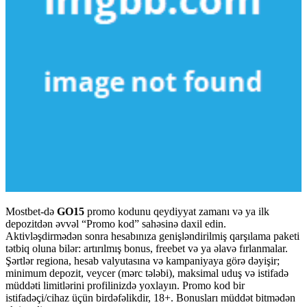
Mostbet-də
GO15
promo kodunu qeydiyyat zamanı və ya ilk
depozitdən əvvəl “Promo kod” sahəsinə daxil edin.
Aktivləşdirmədən sonra hesabınıza genişləndirilmiş qarşılama paketi
tətbiq oluna bilər: artırılmış bonus, freebet və ya əlavə fırlanmalar.
Şərtlər regiona, hesab valyutasına və kampaniyaya görə dəyişir;
minimum depozit, veycer (mərc tələbi), maksimal uduş və istifadə
müddəti limitlərini profilinizdə yoxlayın. Promo kod bir
istifadəçi/cihaz üçün birdəfəlikdir, 18+. Bonusları müddət bitmədən