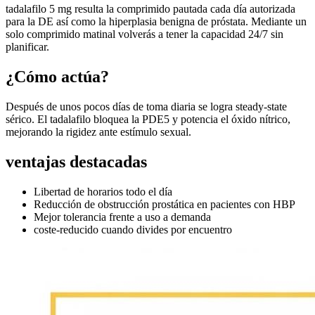
tadalafilo 5 mg resulta la comprimido pautada cada día autorizada
para la DE así como la hiperplasia benigna de próstata. Mediante un
solo comprimido matinal volverás a tener la capacidad 24/7 sin
planificar.
¿Cómo actúa?
Después de unos pocos días de toma diaria se logra steady-state
sérico. El tadalafilo bloquea la PDE5 y potencia el óxido nítrico,
mejorando la rigidez ante estímulo sexual.
ventajas destacadas
Libertad de horarios todo el día
Reducción de obstrucción prostática en pacientes con HBP
Mejor tolerancia frente a uso a demanda
coste-reducido cuando divides por encuentro