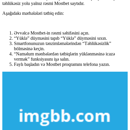
təhlükəsiz yolu yalnız rəsmi Mostbet saytıdır.
Aşağıdakı mərhələləri tətbiq edin:
Əvvəlcə Mostbet-in rəsmi səhifəsini açın.
“Yüklə” düyməsini tapıb “Yüklə” düyməsini sıxın.
Smartfonunuzun tənzimləmələrindən “Təhlükəsizlik”
bölməsinə keçin.
“Naməlum mənbələrdən tətbiqlərin yüklənməsinə icazə
vermək” funksiyasını işə salın.
Faylı başladın və Mostbet proqramını telefona yazın.