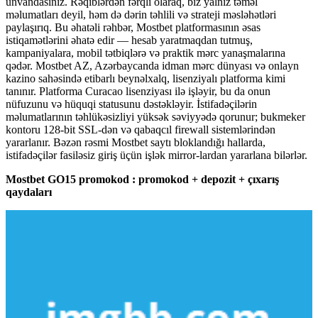
ünvandasınız. Rəqiblərdən fərqli olaraq, biz yalnız təməl
məlumatları deyil, həm də dərin təhlili və strateji məsləhətləri
paylaşırıq. Bu əhatəli rəhbər, Mostbet platformasının əsas
istiqamətlərini əhatə edir — hesab yaratmaqdan tutmuş,
kampaniyalara, mobil tətbiqlərə və praktik mərc yanaşmalarına
qədər. Mostbet AZ, Azərbaycanda idman mərc dünyası və onlayn
kazino sahəsində etibarlı beynəlxalq, lisenziyalı platforma kimi
tanınır. Platforma Curacao lisenziyası ilə işləyir, bu da onun
nüfuzunu və hüquqi statusunu dəstəkləyir. İstifadəçilərin
məlumatlarının təhlükəsizliyi yüksək səviyyədə qorunur; bukmeker
kontoru 128-bit SSL-dən və qabaqcıl firewall sistemlərindən
yararlanır. Bəzən rəsmi Mostbet saytı bloklandığı hallarda,
istifadəçilər fasiləsiz giriş üçün işlək mirror-lardan yararlana bilərlər.
Mostbet GO15 promokod : promokod + depozit + çıxarış
qaydaları