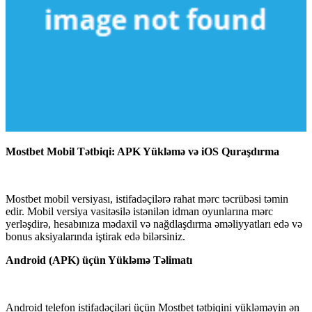
Mostbet Mobil Tətbiqi: APK Yükləmə və iOS Quraşdırma
Mostbet mobil versiyası, istifadəçilərə rahat mərc təcrübəsi təmin
edir. Mobil versiya vasitəsilə istənilən idman oyunlarına mərc
yerləşdirə, hesabınıza mədaxil və nağdlaşdırma əməliyyatları edə və
bonus aksiyalarında iştirak edə bilərsiniz.
Android (APK) üçün Yükləmə Təlimatı
Android telefon istifadəçiləri üçün Mostbet tətbiqini yükləməyin ən