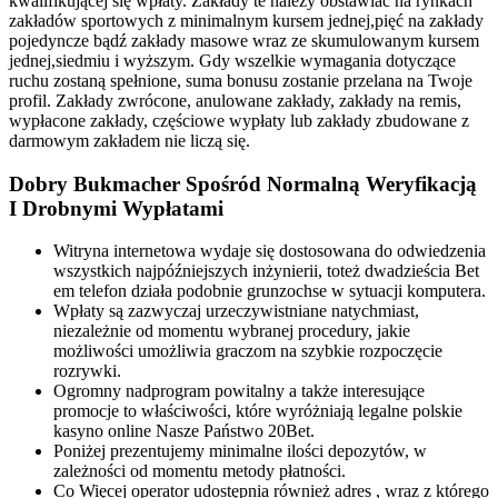
kwalifikującej się wpłaty. Zakłady te należy obstawiać na rynkach
zakładów sportowych z minimalnym kursem jednej,pięć na zakłady
pojedyncze bądź zakłady masowe wraz ze skumulowanym kursem
jednej,siedmiu i wyższym. Gdy wszelkie wymagania dotyczące
ruchu zostaną spełnione, suma bonusu zostanie przelana na Twoje
profil. Zakłady zwrócone, anulowane zakłady, zakłady na remis,
wypłacone zakłady, częściowe wypłaty lub zakłady zbudowane z
darmowym zakładem nie liczą się.
Dobry Bukmacher Spośród Normalną Weryfikacją
I Drobnymi Wypłatami
Witryna internetowa wydaje się dostosowana do odwiedzenia
wszystkich najpóźniejszych inżynierii, toteż dwadzieścia Bet
em telefon działa podobnie grunzochse w sytuacji komputera.
Wpłaty są zazwyczaj urzeczywistniane natychmiast,
niezależnie od momentu wybranej procedury, jakie
możliwości umożliwia graczom na szybkie rozpoczęcie
rozrywki.
Ogromny nadprogram powitalny a także interesujące
promocje to właściwości, które wyróżniają legalne polskie
kasyno online Nasze Państwo 20Bet.
Poniżej prezentujemy minimalne ilości depozytów, w
zależności od momentu metody płatności.
Co Więcej operator udostępnia również adres , wraz z którego