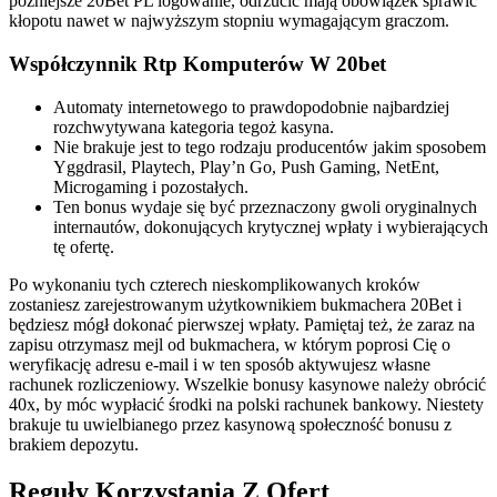
późniejsze 20Bet PL logowanie, odrzucić mają obowiązek sprawić
kłopotu nawet w najwyższym stopniu wymagającym graczom.
Współczynnik Rtp Komputerów W 20bet
Automaty internetowego to prawdopodobnie najbardziej
rozchwytywana kategoria tegoż kasyna.
Nie brakuje jest to tego rodzaju producentów jakim sposobem
Yggdrasil, Playtech, Play’n Go, Push Gaming, NetEnt,
Microgaming i pozostałych.
Ten bonus wydaje się być przeznaczony gwoli oryginalnych
internautów, dokonujących krytycznej wpłaty i wybierających
tę ofertę.
Po wykonaniu tych czterech nieskomplikowanych kroków
zostaniesz zarejestrowanym użytkownikiem bukmachera 20Bet i
będziesz mógł dokonać pierwszej wpłaty. Pamiętaj też, że zaraz na
zapisu otrzymasz mejl od bukmachera, w którym poprosi Cię o
weryfikację adresu e-mail i w ten sposób aktywujesz własne
rachunek rozliczeniowy. Wszelkie bonusy kasynowe należy obrócić
40x, by móc wypłacić środki na polski rachunek bankowy. Niestety
brakuje tu uwielbianego przez kasynową społeczność bonusu z
brakiem depozytu.
Reguły Korzystania Z Ofert