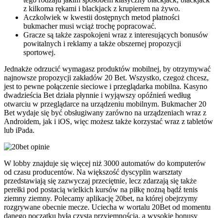
z kilkoma rękami i blackjack z krupierem na żywo.
Aczkolwiek w kwestii dostępnych metod płatności
bukmacher musi wciąż trochę popracować.
Gracze są także zaspokojeni wraz z interesujących bonusów
powitalnych i reklamy a także obszernej propozycji
sportowej.
Jednakże odrzucić wymagasz produktów mobilnej, by otrzymywać
najnowsze propozycji zakładów 20 Bet. Wszystko, czegoż chcesz,
jest to pewne połączenie sieciowe i przeglądarka mobilna. Kasyno
dwadzieścia Bet działa płynnie i wyjąwszy opóźnień według
otwarciu w przeglądarce na urządzeniu mobilnym. Bukmacher 20
Bet wydaje się być obsługiwany zarówno na urządzeniach wraz z
Androidem, jak i iOS, więc możesz także korzystać wraz z tabletów
lub iPada.
W lobby znajduje się więcej niż 3000 automatów do komputerów
od czasu producentów. Na większość dyscyplin warsztaty
przedstawiają się zazwyczaj przeciętnie, lecz zdarzają się także
perełki pod postacią wielkich kursów na piłkę nożną bądź tenis
ziemny ziemny. Polecamy aplikację 20bet, na której obejrzymy
rozgrywane obecnie mecze. Uciecha w wortalu 20Bet od momentu
danego początku była czystą przyjemnością, a wysokie bonusy