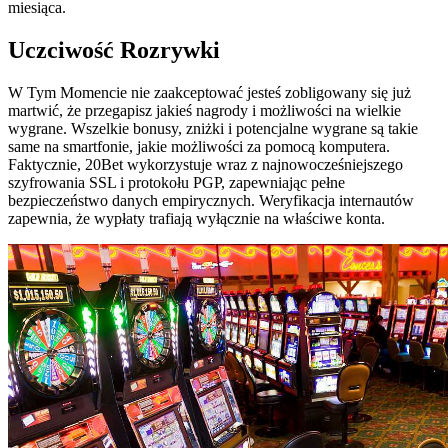
miesiąca.
Uczciwość Rozrywki
W Tym Momencie nie zaakceptować jesteś zobligowany się już
martwić, że przegapisz jakieś nagrody i możliwości na wielkie
wygrane. Wszelkie bonusy, zniżki i potencjalne wygrane są takie
same na smartfonie, jakie możliwości za pomocą komputera.
Faktycznie, 20Bet wykorzystuje wraz z najnowocześniejszego
szyfrowania SSL i protokołu PGP, zapewniając pełne
bezpieczeństwo danych empirycznych. Weryfikacja internautów
zapewnia, że wypłaty trafiają wyłącznie na właściwe konta.