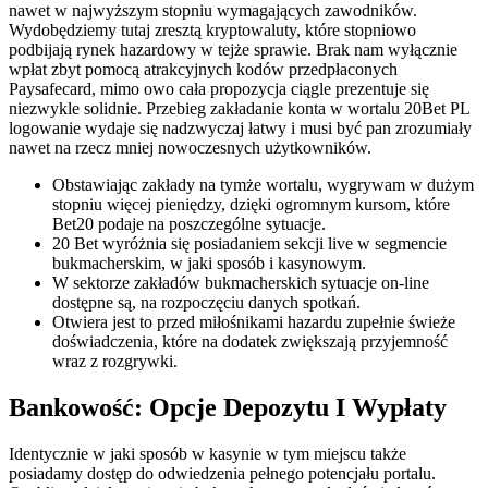
nawet w najwyższym stopniu wymagających zawodników.
Wydobędziemy tutaj zresztą kryptowaluty, które stopniowo
podbijają rynek hazardowy w tejże sprawie. Brak nam wyłącznie
wpłat zbyt pomocą atrakcyjnych kodów przedpłaconych
Paysafecard, mimo owo cała propozycja ciągle prezentuje się
niezwykle solidnie. Przebieg zakładanie konta w wortalu 20Bet PL
logowanie wydaje się nadzwyczaj łatwy i musi być pan zrozumiały
nawet na rzecz mniej nowoczesnych użytkowników.
Obstawiając zakłady na tymże wortalu, wygrywam w dużym
stopniu więcej pieniędzy, dzięki ogromnym kursom, które
Bet20 podaje na poszczególne sytuacje.
20 Bet wyróżnia się posiadaniem sekcji live w segmencie
bukmacherskim, w jaki sposób i kasynowym.
W sektorze zakładów bukmacherskich sytuacje on-line
dostępne są, na rozpoczęciu danych spotkań.
Otwiera jest to przed miłośnikami hazardu zupełnie świeże
doświadczenia, które na dodatek zwiększają przyjemność
wraz z rozgrywki.
Bankowość: Opcje Depozytu I Wypłaty
Identycznie w jaki sposób w kasynie w tym miejscu także
posiadamy dostęp do odwiedzenia pełnego potencjału portalu.