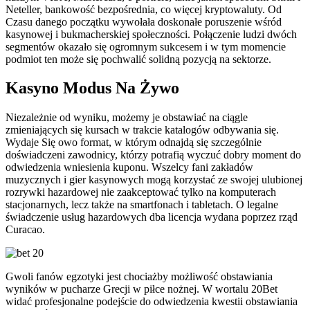
Neteller, bankowość bezpośrednia, co więcej kryptowaluty. Od
Czasu danego początku wywołała doskonałe poruszenie wśród
kasynowej i bukmacherskiej społeczności. Połączenie ludzi dwóch
segmentów okazało się ogromnym sukcesem i w tym momencie
podmiot ten może się pochwalić solidną pozycją na sektorze.
Kasyno Modus Na Żywo
Niezależnie od wyniku, możemy je obstawiać na ciągle
zmieniających się kursach w trakcie katalogów odbywania się.
Wydaje Się owo format, w którym odnajdą się szczególnie
doświadczeni zawodnicy, którzy potrafią wyczuć dobry moment do
odwiedzenia wniesienia kuponu. Wszelcy fani zakładów
muzycznych i gier kasynowych mogą korzystać ze swojej ulubionej
rozrywki hazardowej nie zaakceptować tylko na komputerach
stacjonarnych, lecz także na smartfonach i tabletach. O legalne
świadczenie usług hazardowych dba licencja wydana poprzez rząd
Curacao.
Gwoli fanów egzotyki jest chociażby możliwość obstawiania
wyników w pucharze Grecji w piłce nożnej. W wortalu 20Bet
widać profesjonalne podejście do odwiedzenia kwestii obstawiania