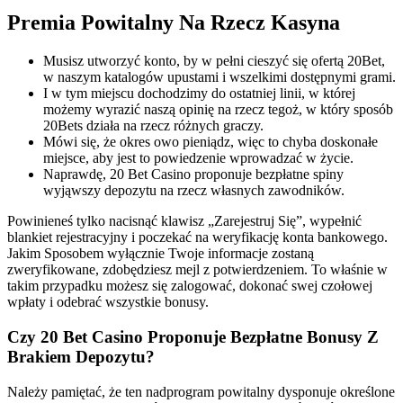
Premia Powitalny Na Rzecz Kasyna
Musisz utworzyć konto, by w pełni cieszyć się ofertą 20Bet,
w naszym katalogów upustami i wszelkimi dostępnymi grami.
I w tym miejscu dochodzimy do ostatniej linii, w której
możemy wyrazić naszą opinię na rzecz tegoż, w który sposób
20Bets działa na rzecz różnych graczy.
Mówi się, że okres owo pieniądz, więc to chyba doskonałe
miejsce, aby jest to powiedzenie wprowadzać w życie.
Naprawdę, 20 Bet Casino proponuje bezpłatne spiny
wyjąwszy depozytu na rzecz własnych zawodników.
Powinieneś tylko nacisnąć klawisz „Zarejestruj Się”, wypełnić
blankiet rejestracyjny i poczekać na weryfikację konta bankowego.
Jakim Sposobem wyłącznie Twoje informacje zostaną
zweryfikowane, zdobędziesz mejl z potwierdzeniem. To właśnie w
takim przypadku możesz się zalogować, dokonać swej czołowej
wpłaty i odebrać wszystkie bonusy.
Czy 20 Bet Casino Proponuje Bezpłatne Bonusy Z
Brakiem Depozytu?
Należy pamiętać, że ten nadprogram powitalny dysponuje określone