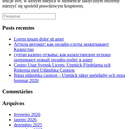
sekcje live, w którym miejscu w momencie faktycznym możemy
mierzyć się spośród prawdziwym krupierem.
Posts recentes
Lorem ipsum dolor sit amet
Аттила автомат: как онлайн‑слоты захватывают
Казахстан
султан казино отзывы: как казахстанские игроки
оценивают новый онлайн‑побег в азарт
Casino Utan Svensk Licens: Upptäck Fördelarna och
Riskerna med Utländska Casinon
Bästa utländska casinon – Upptäck säker spelglädje och stora
bonusar 2026
Comentários
Arquivos
fevereiro 2026
janeiro 2026
dezembro 2025