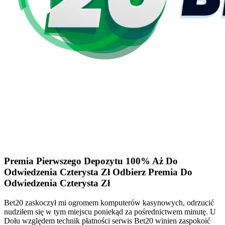
Premia Pierwszego Depozytu 100% Aż Do
Odwiedzenia Czterysta Zł Odbierz Premia Do
Odwiedzenia Czterysta Zł
Bet20 zaskoczył mi ogromem komputerów kasynowych, odrzucić
nudziłem się w tym miejscu poniekąd za pośrednictwem minutę. U
Dołu względem technik płatności serwis Bet20 winien zaspokoić