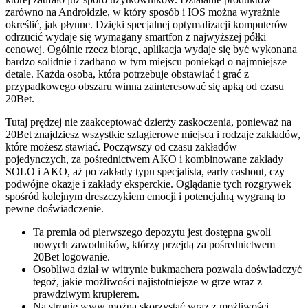
zarówno na Androidzie, w który sposób i IOS można wyraźnie
określić, jak płynne. Dzięki specjalnej optymalizacji komputerów
odrzucić wydaje się wymagany smartfon z najwyższej półki
cenowej. Ogólnie rzecz biorąc, aplikacja wydaje się być wykonana
bardzo solidnie i zadbano w tym miejscu poniekąd o najmniejsze
detale. Każda osoba, która potrzebuje obstawiać i grać z
przypadkowego obszaru winna zainteresować się apką od czasu
20Bet.
Tutaj prędzej nie zaakceptować dzierży zaskoczenia, ponieważ na
20Bet znajdziesz wszystkie szlagierowe miejsca i rodzaje zakładów,
które możesz stawiać. Począwszy od czasu zakładów
pojedynczych, za pośrednictwem AKO i kombinowane zakłady
SOLO i AKO, aż po zakłady typu specjalista, early cashout, czy
podwójne okazje i zakłady eksperckie. Oglądanie tych rozgrywek
spośród kolejnym dreszczykiem emocji i potencjalną wygraną to
pewne doświadczenie.
Ta premia od pierwszego depozytu jest dostępna gwoli
nowych zawodników, którzy przejdą za pośrednictwem
20Bet logowanie.
Osobliwa dział w witrynie bukmachera pozwala doświadczyć
tegoż, jakie możliwości najistotniejsze w grze wraz z
prawdziwym krupierem.
Na stronie www można skorzystać wraz z możliwości,