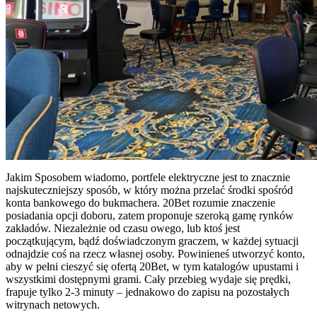
Jakim Sposobem wiadomo, portfele elektryczne jest to znacznie
najskuteczniejszy sposób, w który można przelać środki spośród
konta bankowego do bukmachera. 20Bet rozumie znaczenie
posiadania opcji doboru, zatem proponuje szeroką gamę rynków
zakładów. Niezależnie od czasu owego, lub ktoś jest
początkującym, bądź doświadczonym graczem, w każdej sytuacji
odnajdzie coś na rzecz własnej osoby. Powinieneś utworzyć konto,
aby w pełni cieszyć się ofertą 20Bet, w tym katalogów upustami i
wszystkimi dostępnymi grami. Cały przebieg wydaje się prędki,
frapuje tylko 2-3 minuty – jednakowo do zapisu na pozostałych
witrynach netowych.