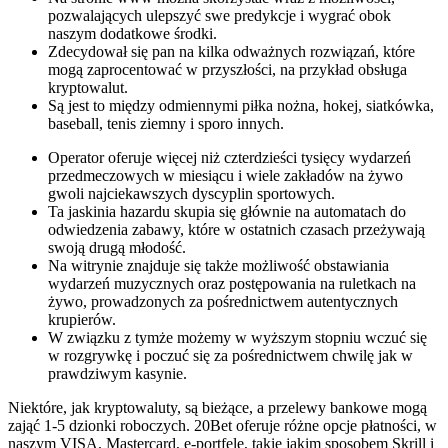
pozwalających ulepszyć swe predykcje i wygrać obok
naszym dodatkowe środki.
Zdecydował się pan na kilka odważnych rozwiązań, które
mogą zaprocentować w przyszłości, na przykład obsługa
kryptowalut.
Są jest to między odmiennymi piłka nożna, hokej, siatkówka,
baseball, tenis ziemny i sporo innych.
Operator oferuje więcej niż czterdzieści tysięcy wydarzeń
przedmeczowych w miesiącu i wiele zakładów na żywo
gwoli najciekawszych dyscyplin sportowych.
Ta jaskinia hazardu skupia się głównie na automatach do
odwiedzenia zabawy, które w ostatnich czasach przeżywają
swoją drugą młodość.
Na witrynie znajduje się także możliwość obstawiania
wydarzeń muzycznych oraz postępowania na ruletkach na
żywo, prowadzonych za pośrednictwem autentycznych
krupierów.
W związku z tymże możemy w wyższym stopniu wczuć się
w rozgrywkę i poczuć się za pośrednictwem chwilę jak w
prawdziwym kasynie.
Niektóre, jak kryptowaluty, są bieżące, a przelewy bankowe mogą
zająć 1-5 dzionki roboczych. 20Bet oferuje różne opcje płatności, w
naszym VISA, Mastercard, e-portfele, takie jakim sposobem Skrill i