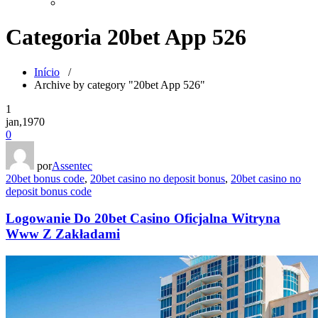
Categoria 20bet App 526
Início
/
Archive by category "20bet App 526"
1
jan,1970
0
por
Assentec
20bet bonus code
,
20bet casino no deposit bonus
,
20bet casino no
deposit bonus code
Logowanie Do 20bet Casino Oficjalna Witryna
Www Z Zakładami