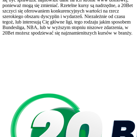
ponieważ mogą się zmieniać. Rzetelne kursy są nadrzędne, a 20Bet
szczyci się oferowaniem konkurencyjnych wartości na rzecz
szerokiego obszaru dyscyplin i wydarzeń. Niezależnie od czasu
tegoż, lub interesują Cię główne ligi, tego rodzaju jakim sposobem
Bundesliga, NBA, lub w wyższym stopniu niszowe zdarzenia, w
20Bet możesz spodziewać się najznamienitszych kursów w branży.