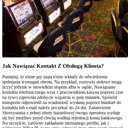
Jak Nawiązać Kontakt Z Obsługą Klienta?
Pamiętaj, że różne gry mają różne wkłady do odwiedzenia
spełniania wymagań obrotu. Na przykład, rozrywki stołowe mogą
liczyć jedynie w niewielkim stopniu albo w ogóle. Nawiązanie
kontaktu telefonicznego wraz z pracownikiem kasyna poprzez czat
na żywo zapewnia zdobycie wsparcia w parę minutek. Spośród
transportu odpowiedź na wiadomość wysłaną poprzez blankiet do
kontaktu lub e-mail należy poczekać do 24 dni. Zamierzenie
Skorzystania z pełnej oferty hazardowej owego operatora wydaje
się być możliwe przed chwilą według rejestracji konta bankowego.
Na szczęście, zarówno zakładanie nieznanego profilu, jak i