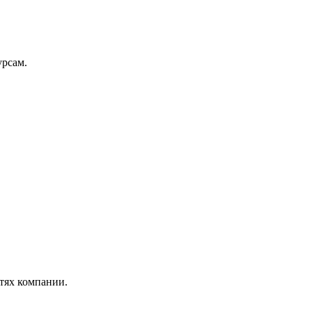
урсам.
тях компании.