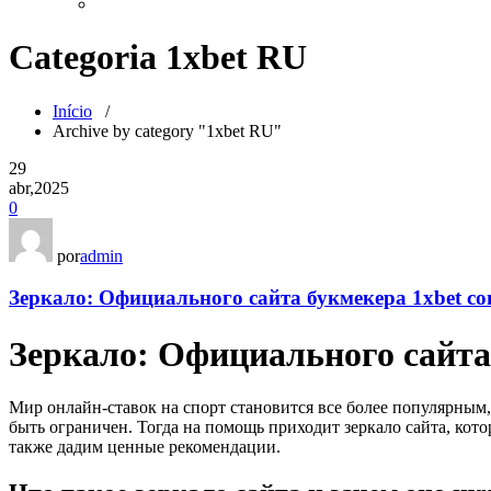
Categoria 1xbet RU
Início
/
Archive by category "1xbet RU"
29
abr,2025
0
por
admin
Зеркало: Официального сайта букмекера 1xbet со
Зеркало: Официального сайта
Мир онлайн-ставок на спорт становится все более популярным,
быть ограничен. Тогда на помощь приходит зеркало сайта, кото
также дадим ценные рекомендации.