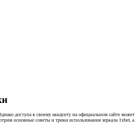
ки
 Однако доступа к своему аккаунту на официальном сайте может
отрим основные советы и трики использования зеркала 1xbet, а