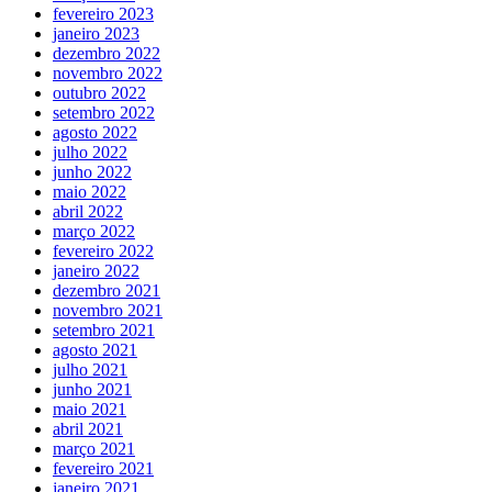
fevereiro 2023
janeiro 2023
dezembro 2022
novembro 2022
outubro 2022
setembro 2022
agosto 2022
julho 2022
junho 2022
maio 2022
abril 2022
março 2022
fevereiro 2022
janeiro 2022
dezembro 2021
novembro 2021
setembro 2021
agosto 2021
julho 2021
junho 2021
maio 2021
abril 2021
março 2021
fevereiro 2021
janeiro 2021