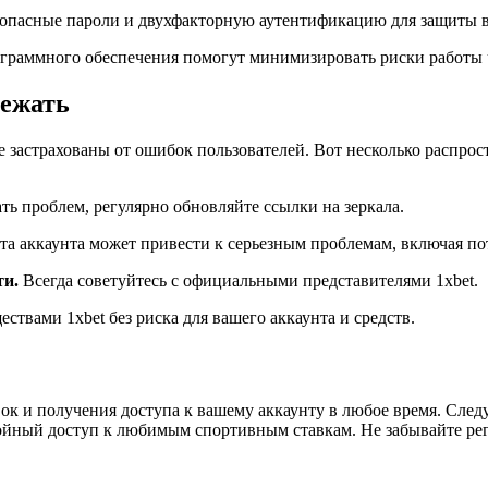
зопасные пароли и двухфакторную аутентификацию для защиты в
раммного обеспечения помогут минимизировать риски работы ч
бежать
не застрахованы от ошибок пользователей. Вот несколько распр
ь проблем, регулярно обновляйте ссылки на зеркала.
а аккаунта может привести к серьезным проблемам, включая по
ти.
Всегда советуйтесь с официальными представителями 1xbet.
твами 1xbet без риска для вашего аккаунта и средств.
ок и получения доступа к вашему аккаунту в любое время. След
бойный доступ к любимым спортивным ставкам. Не забывайте ре