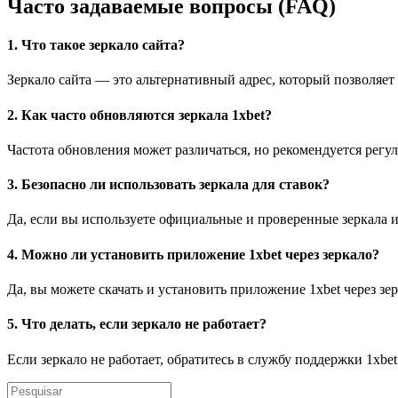
Часто задаваемые вопросы (FAQ)
1. Что такое зеркало сайта?
Зеркало сайта — это альтернативный адрес, который позволяет
2. Как часто обновляются зеркала 1xbet?
Частота обновления может различаться, но рекомендуется регу
3. Безопасно ли использовать зеркала для ставок?
Да, если вы используете официальные и проверенные зеркала 
4. Можно ли установить приложение 1xbet через зеркало?
Да, вы можете скачать и установить приложение 1xbet через зер
5. Что делать, если зеркало не работает?
Если зеркало не работает, обратитесь в службу поддержки 1x