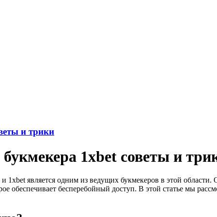
веты и трики
 букмекера 1xbet советы и три
 и 1xbet является одним из ведущих букмекеров в этой области.
рое обеспечивает бесперебойный доступ. В этой статье мы рассм