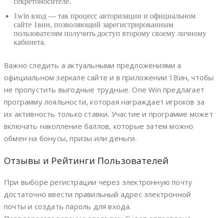
секретоносителе.
1win вход — так процесс авторизации и официальном
сайте 1вин, позволяющий зарегистрированным
пользователям получить доступ второму своему личному
кабинета.
Важно следить а актуальными предложениями а
официальном зеркале сайте и в приложении 1Вин, чтобы
не пропустить выгодные трудные. One Win предлагает
программу лояльности, которая награждает игроков за
их активность только ставки. Участие и программе может
включать накопление баллов, которые затем можно
обмен на бонусы, призы или деньги.
Отзывы и Рейтинги Пользователей
При выборе регистрации через электронную почту
достаточно ввести правильный адрес электронной
почты и создать пароль для входа.