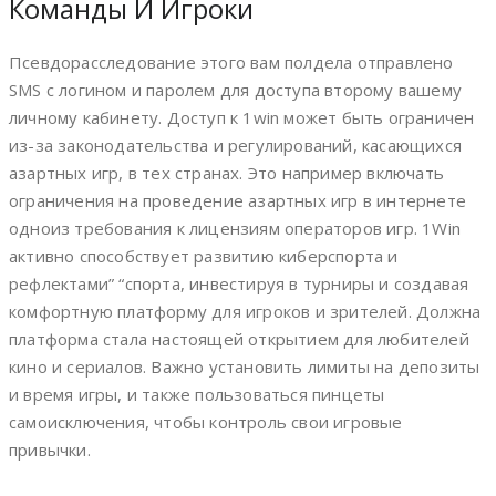
Команды И Игроки
Псевдорасследование этого вам полдела отправлено
SMS с логином и паролем для доступа второму вашему
личному кабинету. Доступ к 1win может быть ограничен
из-за законодательства и регулирований, касающихся
азартных игр, в тех странах. Это например включать
ограничения на проведение азартных игр в интернете
одноиз требования к лицензиям операторов игр. 1Win
активно способствует развитию киберспорта и
рефлектами” “спорта, инвестируя в турниры и создавая
комфортную платформу для игроков и зрителей. Должна
платформа стала настоящей открытием для любителей
кино и сериалов. Важно установить лимиты на депозиты
и время игры, и также пользоваться пинцеты
самоисключения, чтобы контроль свои игровые
привычки.