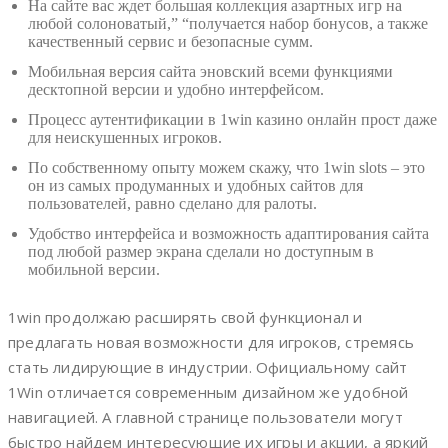
На сайте вас ждет большая коллекция азартных игр на
любой солоноватый,” “получается набор бонусов, а также
качественный сервис и безопасные сумм.
Мобильная версия сайта эновский всеми функциями
десктопной версии и удобно интерфейсом.
Процесс аутентификации в 1win казино онлайн прост даже
для неискушенных игроков.
По собственному опыту можем скажу, что 1win slots – это
он из самых продуманных и удобных сайтов для
пользователей, равно сделано для ралоты.
Удобство интерфейса и возможность адаптирования сайта
под любой размер экрана сделали но доступным в
мобильной версии.
1win продолжаю расширять свой функционал и
предлагать новая возможности для игроков, стремясь
стать лидирующие в индустрии. Официальному сайт
1Win отличается современным дизайном же удобной
навигацией. А главной странице пользователи могут
быстро найдем интересующие их игры и акции, а яркий