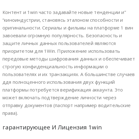
Контент и 1win часто задавайте новые тенденции и”
“киноиндустрии, становясь эталоном способности и
оригинальности. Сериалы и фильмы на платформе 1 вин
завоевали огромную популярность. Безопасность и
защите личных данных пользователей являются
приоритетом для 1Win. Приложение использовать
передовые методы шифрования данных и обеспечивает
строгую конфиденциальность информации о
пользователях и их транзакциях. А большинстве случаев
ддя полноценного использования двух функций
платформы потребуется верификация аккаунта. Это
может включать подтверждение личности через
отправку документов (паспорт например водительские
права).
гарантирующее И Лицензия 1win