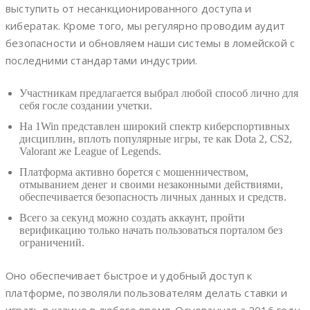
выступить от несанкционированного доступа и
кибератак. Кроме того, мы регулярно проводим аудит
безопасности и обновляем наши системы в ломейской с
последними стандартами индустрии.
Участникам предлагается выбрал любой способ лично для
себя госле создании учетки.
На 1Win представлен широкий спектр киберспортивных
дисциплин, вплоть популярные игры, те как Dota 2, CS2,
Valorant же League of Legends.
Платформа активно борется с мошенничеством,
отмыванием денег и своими незаконными действиями,
обеспечивается безопасность личных данных и средств.
Всего за секунд можно создать аккаунт, пройти
верификацию только начать пользоваться порталом без
ограничений.
Оно обеспечивает быстрое и удобный доступ к
платформе, позволяли пользователям делать ставки и