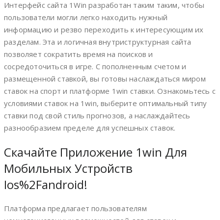
Интерфейс сайта 1Win разработан таким таким, чтобы
пользователи могли легко находить нужный
информацию и резво переходить к интересующим их
разделам. Эта и логичная внутриструктурная сайта
позволяет сократить время на поисков и
сосредоточиться в игре. С пополненным счетом и
размещенной ставкой, вы готовы наслаждаться миром
ставок на спорт и платформе 1win ставки. Ознакомьтесь с
условиями ставок на 1win, выберите оптимальный типу
ставки под свой стиль прогнозов, а наслаждайтесь
разнообразием пределе для успешных ставок.
Скачайте Приложение 1win Для
Мобильных Устройств
Ios%2Fandroid!
Платформа предлагает пользователям