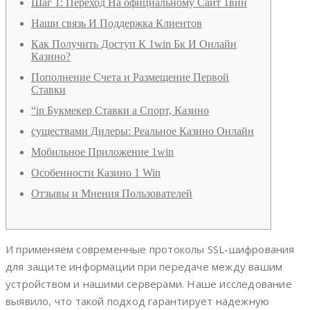
Шаг 1: Переход На официальному Сайт 1вин
Наши связь И Поддержка Клиентов
Как Получить Доступ К 1win Бк И Онлайн
Казино?
Пополнение Счета и Размещение Первой
Ставки
“in Букмекер Ставки а Спорт, Казино
существами Дилеры: Реальное Казино Онлайн
Мобильное Приложение 1win
Особенности Казино 1 Win
Отзывы и Мнения Пользователей
И применяем современные протоколы SSL-шифрования
для защите информации при передаче между вашим
устройством и нашими серверами. Наше исследование
выявило, что такой подход гарантирует надежную