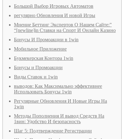
Большой Выбор Игровых Автоматов
регулярно Обновления И новой Игры
Мнение Беттинг Экспертов О Нашем Сайте:”
“[newline]in Ставки на Спорт И Онлайн Казино
Бонусы И Промоакции в 1win
Мобильное Приложение
Букмекерская Контора 1win
Бонусы и Промоакции
Виды Ставок и 1win
выводов: Как Максимально эффективнее
Использовать Бонусы 1win
Регулярные Обновления И Новые Игры На
1win
Методы Пополнения И вывод Средств На
1вин: Удобство И безопасность
Шаг 5: Подтверждение Регистрации