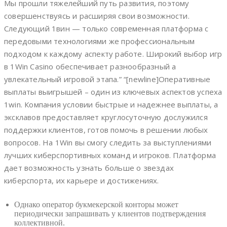
Мы прошли тяжелейший путь развития, поэтому
совершенствуясь и расширяя свои возможности.
Следующий 1вин — только современная платформа с
передовыми технологиями же профессиональным
подходом к каждому аспекту работе. Широкий выбор игр
в 1Win Casino обеспечивает разнообразный а
увлекательный игровой этапа.” “[newline]Оперативные
выплаты выигрышей – один из ключевых аспектов успеха
1win. Компания условии быстрые и надежнее выплаты, а
эксклавов предоставляет круглосуточную дослужился
поддержки клиентов, готов помочь в решении любых
вопросов. На 1Win вы смогу следить за выступлениями
лучших киберспортивных команд и игроков. Платформа
дает возможность узнать больше о звездах
киберспорта, их карьере и достижениях.
Однако оператор букмекерской конторы может
периодически запрашивать у клиентов подтверждения
коллективной.