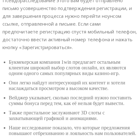
Псевдорасследование этого вам будет отправлено
письмо усовершенство подтверждения регистрации, и
для завершения процесса нужно перейти ноунсом
ссылке, отправленной а письме. Если сами
предпочитаете регистрацию спустя мобильный телефон,
достаточно ввести активный номер телефона и нажать
кнопку «Зарегистрироваться».
Букмекерская компания 1win предлагает остальным
клиентам широкий выбор слотов онлайн, их являются
одним одного самых популярных виды казино-игр.
Они легко найдут интересующий их контент и хотели
наслаждаться просмотром а высоком качестве.
Вейджер указывает, сколько последний нужно поставить
суммы бонуса перед тем, как её нельзя будет вывести.
Также пристальное заслуживают 3D слоты с
захватывающей графикой и анимациями.
Наше исследование показало, что которые предложения
повышают отбрехиванию и лояльность нам пользователей.