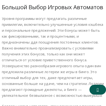
Большой Выбор Игровых Автоматов
Уровня программы могут предлагать различные
привилегии, включительно улучшенные условия кэшбека
и персональные предложений. Эти бонусы может быть
как фиксированными, так и процентными, и
предназначены ддя поощрения постоянных клиентов.
Важно внимательно проанализировать с условиями
получения этих бонусов, только как они может
отличаться от условие приветственного бонуса.
Усовершенство разнообразия игрового опыта один вин
предложила различные лотереи же игры в бинго. Это
отличный выбор для тех, даже предпочитает игры,
основанные больше на удаче, чем на стратегии. Лотереи
предлагают громадные джекпоты, а бинго —
увлекательное безвылазное с возможностью выигрыша.