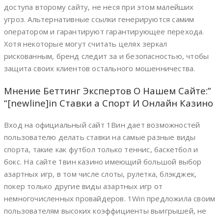
доступа второму сайту, не неся при этом малейших
угроз. Альтернативные ссылки генерируются самим
оператором и гарантируют гарантирующее перехода.
Хотя некоторые могут считать целях зеркал
рискованным, бренд следит за и безопасностью, чтобы
защита своих клиентов остального мошенничества.
Мнение Беттинг Экспертов О Нашем Сайте:”
“[newline]in Ставки а Спорт И Онлайн Казино
Вход на официальный сайт 1Вин дает возможностей
пользователю делать ставки на самые разные виды
спорта, такие как футбол только теннис, баскетбол и
бокс. На сайте 1вин казино имеющий большой выбор
азартных игр, в том числе слоты, рулетка, блэкджек,
покер только другие виды азартных игр от
немногочисленных провайдеров. 1Win предложила своим
пользователям высоких коэффициенты выигрышей, не