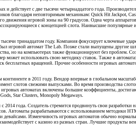
 и действует с две тысячи четырнадцатого года. Производитель
ков благодаря неповторимым механикам: Quick Hit Jackpot, Cash 
го движения игровой зоны на 90 градусов. Одна черта аппарато
ассоциирующиеся с концепцией слота. Наивысшие популярные игр
е тысячи тринадцатом году. Компания фокусирует ключевые удар
л игровой автомат The Lab. Позже стали выпущены другие шлягер
ства, но на компьютерах также функционируют без проблем. Соз
р может использовать свою методику ставок. Также в автоматах
ск бесплатных вращений. Прочие особенности игровых автомато
м континенте в 2011 году. Вендор впервые в глобальном масшт
имент слотов свежими выпусками. Во время производства слото
х игровых автоматах включены большие коэффициенты, достигаю
Gods, Star Clusters, Monopoly Megaways.
ы с 2014 года. Создатель стремится продвинуть свои разработк
ов. Автоматы разрабатываются с использованием методики HTM
ыми девайсами. Изменчивость игровых автоматов обычно нормаль
взаимодействует с казино из разных стран. Лучшие продукты венд