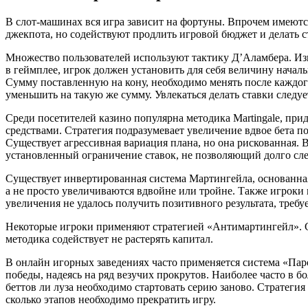
В слот-машинах вся игра зависит на фортуны. Впрочем имеютс
джекпота, но содействуют продлить игровой бюджет и делать с
Множество пользователей используют тактику Д’Аламбера. Изна
в геймплее, игрок должен установить для себя величину началь
Сумму поставленную на кону, необходимо менять после каждого
уменьшить на такую же сумму. Увлекаться делать ставки след
Среди посетителей казино популярна методика Martingale, при
средствами. Стратегия подразумевает увеличение вдвое бета 
Существует агрессивная вариация плана, но она рискованная. 
установленный ограничение ставок, не позволяющий долго сле
Существует инвертированная система Мартингейла, основанная 
а не просто увеличиваются вдвойне или тройне. Также игроки
увеличения не удалось получить позитивного результата, требуе
Некоторые игроки применяют стратегией «Антимартингейл». Со
методика содействует не растерять капитал.
В онлайн игорных заведениях часто применяется система «Пар
победы, надеясь на ряд везучих прокрутов. Наиболее часто в 
беттов ли луза необходимо стартовать серию заново. Стратегия
сколько этапов необходимо прекратить игру.