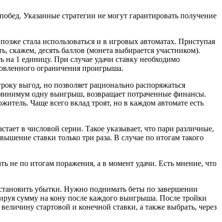
побед. Указанные стратегии не могут гарантировать получение
позже стала использоваться и в игровых автоматах. Приступая
ь, скажем, десять баллов (монета выбирается участником).
 на 1 единицу. При случае удачи ставку необходимо
ановленного ограничения проигрыша.
гроку выгод, но позволяет рационально распоряжаться
в минимум одну выигрыш, возвращает потраченные финансы.
житель. Чаще всего вклад троят, но в каждом автомате есть
ает в числовой серии. Такое указывает, что пари различные,
шение ставки только три раза. В случае по итогам такого
 не по итогам поражения, а в момент удачи. Есть мнение, что
осстановить убытки. Нужно поднимать беты по завершении
блируя сумму на кону после каждого выигрыша. После тройки
величину стартовой и конечной ставки, а также выбрать, через