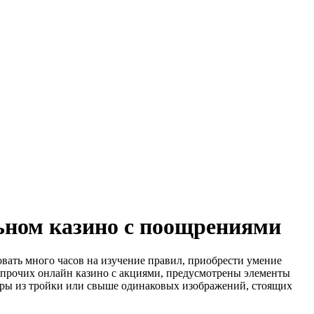
ьном казино с поощрениями
вать много часов на изучение правил, приобрести умение
прочих онлайн казино с акциями, предусмотрены элементы
оры из тройки или свыше одинаковых изображений, стоящих