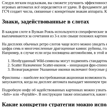
Следуя легким подсказкам, вы сможете улучшить эффективность
игровых автоматах всё определяется от удачи. В фундаменте 
ГСЧ создает числа, связанные с конкретным знакам аппарата.
Знаки, задействованные в слотах
В каждом слоте в Вулкан Рояль используются специфические 
выплачиваются за сочетания из 3-х или свыше похожих картин
На дисплеях обычных ретро слотов чаще всего можно увидеть к
цифра семь и многочисленные драгоценные камни: рубины, го
Например, в случае если игра посвящена автомобилям, в этой 
Необузданный Wild-символы могут подменять стандартны
Scatter Назначение Scatter-иконок – инициация фри-спино
Вознаграждение Указанные иконки включают бонусные р
Фриспины – наиболее востребованная акционная возможность в
запускаются, когда на дисплее автомата выпадает минимум три
Подробную инфу об задействованных картинках можно узнать 
«Info» или «Paytable». В инструкции также описывается, как
Какие конкретно стратегии можно испо