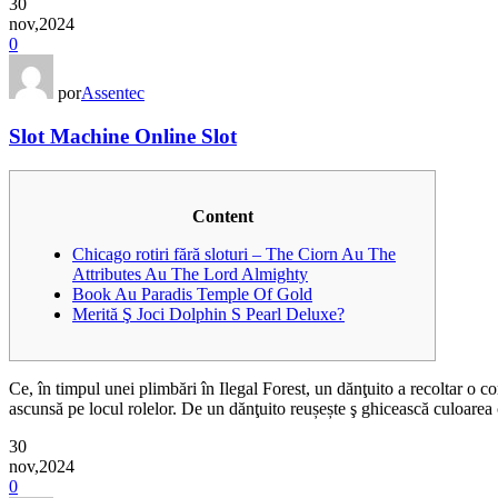
30
nov,2024
0
por
Assentec
Slot Machine Online Slot
Content
Chicago rotiri fără sloturi – The Ciorn Au The
Attributes Au The Lord Almighty
Book Au Paradis Temple Of Gold
Merită Ş Joci Dolphin S Pearl Deluxe?
Ce, în timpul unei plimbări în Ilegal Forest, un dănţuito a recoltar o co
ascunsă pe locul rolelor. De un dănţuito reușește ş ghicească culoarea c
30
nov,2024
0