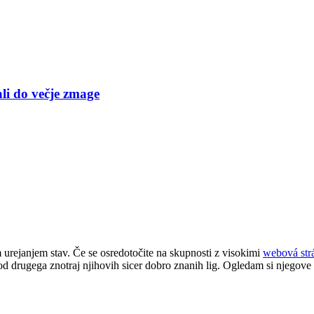
ali do večje zmage
 urejanjem stav. Če se osredotočite na skupnosti z visokimi
webová str
 drugega znotraj njihovih sicer dobro znanih lig. Ogledam si njegove 