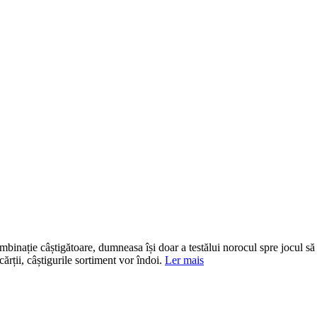
mbinație câștigătoare, dumneasa își doar a testălui norocul spre jocul să p
ărții, câștigurile sortiment vor îndoi.
Ler mais