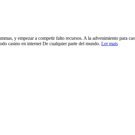
as, y empezar a competir falto recursos. A la advenimiento para casinos 
 todo casino en internet De cualquier parte del mundo.
Ler mais