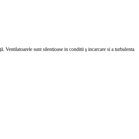
ă. Ventilatoarele sunt silentioase in conditii ş incarcare si a turbulenta