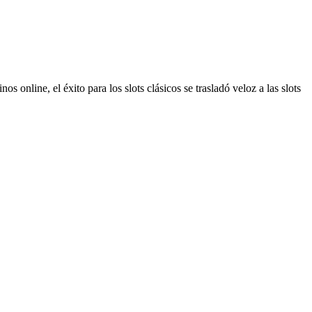
online, el éxito para los slots clásicos se trasladó veloz a las slots