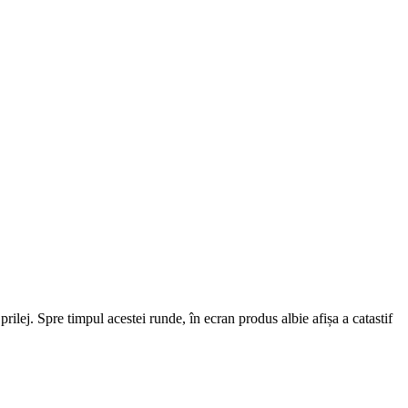
rilej. Spre timpul acestei runde, în ecran produs albie afișa a catastif