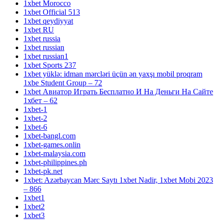
1xbet Morocco
1xbet Official 513
1xbet qeydiyyat
1xbet RU
1xbet russia
1xbet russian
1xbet russian1
1xbet Sports 237
1xbet yüklə: idman mərcləri üçün ən yaxşı mobil proqram
1xbe Student Group – 72
1xbet Авиатор Играть Бесплатно И На Деньги На Сайте
1хбет – 62
1xbet-1
1xbet-2
1xbet-6
1xbet-bangl.com
1xbet-games.onlin
1xbet-malaysia.com
1xbet-philippines.ph
1xbet-pk.net
1xbet: Azərbaycan Mərc Saytı 1xbet Nadir, 1xbet Mobi 2023
– 866
1xbet1
1xbet2
1xbet3