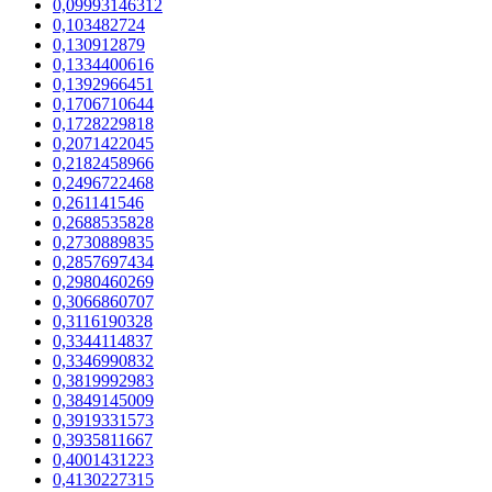
0,09993146312
0,103482724
0,130912879
0,1334400616
0,1392966451
0,1706710644
0,1728229818
0,2071422045
0,2182458966
0,2496722468
0,261141546
0,2688535828
0,2730889835
0,2857697434
0,2980460269
0,3066860707
0,3116190328
0,3344114837
0,3346990832
0,3819992983
0,3849145009
0,3919331573
0,3935811667
0,4001431223
0,4130227315