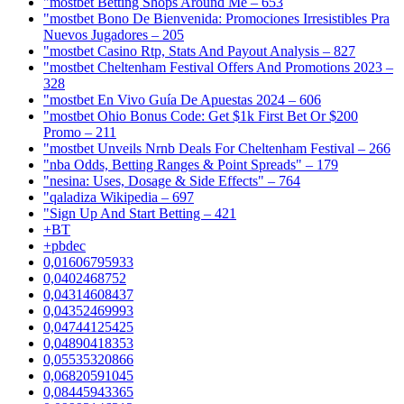
"mostbet Betting Shops Around Me – 653
"mostbet Bono De Bienvenida: Promociones Irresistibles Pra
Nuevos Jugadores – 205
"mostbet Casino Rtp, Stats And Payout Analysis – 827
"mostbet Cheltenham Festival Offers And Promotions 2023 –
328
"mostbet En Vivo Guía De Apuestas 2024 – 606
"mostbet Ohio Bonus Code: Get $1k First Bet Or $200
Promo – 211
"mostbet Unveils Nrnb Deals For Cheltenham Festival – 266
"nba Odds, Betting Ranges & Point Spreads" – 179
"nesina: Uses, Dosage & Side Effects" – 764
"qaladiza Wikipedia – 697
"Sign Up And Start Betting – 421
+BT
+pbdec
0,01606795933
0,0402468752
0,04314608437
0,04352469993
0,04744125425
0,04890418353
0,05535320866
0,06820591045
0,08445943365