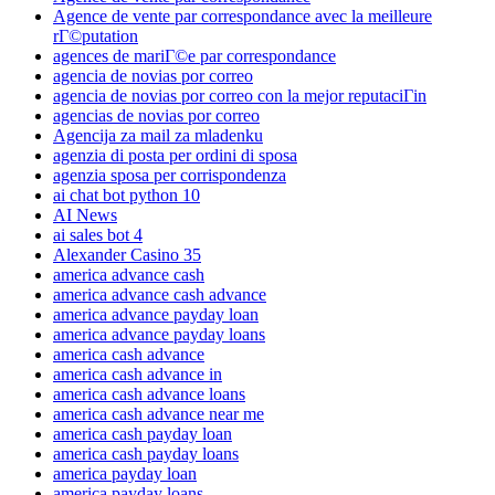
Agence de vente par correspondance avec la meilleure
rГ©putation
agences de mariГ©e par correspondance
agencia de novias por correo
agencia de novias por correo con la mejor reputaciГіn
agencias de novias por correo
Agencija za mail za mladenku
agenzia di posta per ordini di sposa
agenzia sposa per corrispondenza
ai chat bot python 10
AI News
ai sales bot 4
Alexander Casino 35
america advance cash
america advance cash advance
america advance payday loan
america advance payday loans
america cash advance
america cash advance in
america cash advance loans
america cash advance near me
america cash payday loan
america cash payday loans
america payday loan
america payday loans