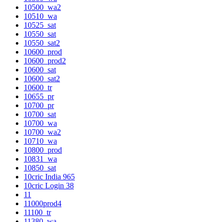
10500_wa2
10510_wa
10525_sat
10550_sat
10550_sat2
10600_prod
10600_prod2
10600_sat
10600_sat2
10600_tr
10655_pr
10700_pr
10700_sat
10700_wa
10700_wa2
10710_wa
10800_prod
10831_wa
10850_sat
10cric India 965
10cric Login 38
11
11000prod4
11100_tr
11380_wa