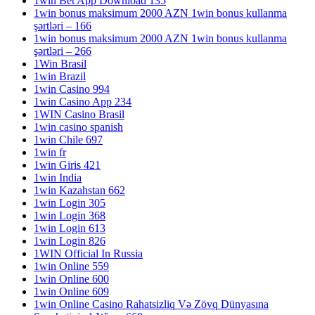
1win Bet App Download 135
1win bonus maksimum 2000 AZN 1win bonus kullanma
şərtləri – 166
1win bonus maksimum 2000 AZN 1win bonus kullanma
şərtləri – 266
1Win Brasil
1win Brazil
1win Casino 994
1win Casino App 234
1WIN Casino Brasil
1win casino spanish
1win Chile 697
1win fr
1win Giris 421
1win India
1win Kazahstan 662
1win Login 305
1win Login 368
1win Login 613
1win Login 826
1WIN Official In Russia
1win Online 559
1win Online 600
1win Online 609
1win Online Casino Rahatsizliq Və Zövq Dünyasına