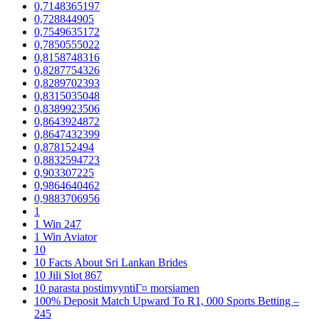
0,7148365197
0,728844905
0,7549635172
0,7850555022
0,8158748316
0,8287754326
0,8289702393
0,8315035048
0,8389923506
0,8643924872
0,8647432399
0,878152494
0,8832594723
0,903307225
0,9864640462
0,9883706956
1
1 Win 247
1 Win Aviator
10
10 Facts About Sri Lankan Brides
10 Jili Slot 867
10 parasta postimyyntiГ¤ morsiamen
100% Deposit Match Upward To R1, 000 Sports Betting –
245