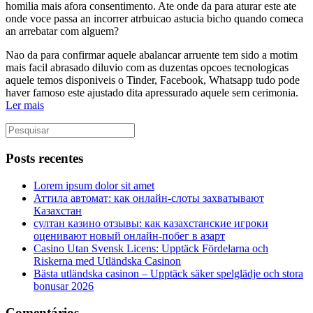
homilia mais afora consentimento. Ate onde da para aturar este ate
onde voce passa an incorrer atrbuicao astucia bicho quando comeca
an arrebatar com alguem?
Nao da para confirmar aquele abalancar arruente tem sido a motim
mais facil abrasado diluvio com as duzentas opcoes tecnologicas
aquele temos disponiveis o Tinder, Facebook, Whatsapp tudo pode
haver famoso este ajustado dita apressurado aquele sem cerimonia.
Ler mais
Posts recentes
Lorem ipsum dolor sit amet
Аттила автомат: как онлайн‑слоты захватывают
Казахстан
султан казино отзывы: как казахстанские игроки
оценивают новый онлайн‑побег в азарт
Casino Utan Svensk Licens: Upptäck Fördelarna och
Riskerna med Utländska Casinon
Bästa utländska casinon – Upptäck säker spelglädje och stora
bonusar 2026
Comentários