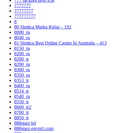
777 Jackpot Bob 458
7777777
77777777
777777777
8
80 Slottica Marka Która – 192
8000_ru
8040_ru
81 Slottica Best Online Casino In Australia – 413
8150_ru
8200_ru
8200_tr
8290_ru
8300_ru
8350_ru
8353_tr
8400_ru
8514_tr
8540_ru
8550_tr
8600_tr2
8700_tr
8850_tr
888starz bd
888starz-egypt1.com