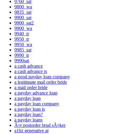
9760_sat
9800_wa
9835_sat
9900_sat
9900_sat2
9900_wa
9940_tr
9950_tr
9950_wa
9985_sat
9990_tr
9990sat
a cash advance
a cash advance is
a good payday loan company
a legitimate mail order bride
a mail order bride
a payday advance loan
a payday loan
a payday loan company
a payday loan is
a payday loan?
a payday loans
Ã¤r postorder brud sÃ¤ker
a16z generative ai