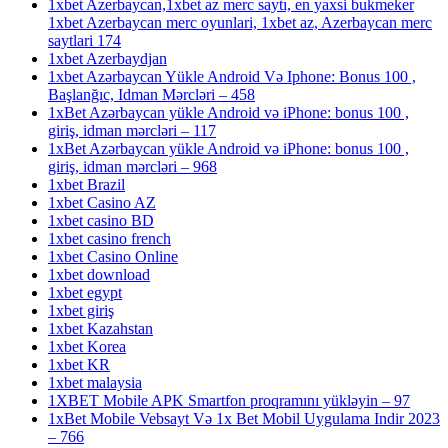
1xbet Azerbaycan,1xbet az merc saytı, en yaxsi bukmeker
1xbet Azerbaycan merc oyunlari, 1xbet az, Azerbaycan merc
saytlari 174
1xbet Azerbaydjan
1xbet Azərbaycan Yükle Android Və Iphone: Bonus 100 ,
Başlanğıc, Idman Mərcləri – 458
1xBet Azərbaycan yükle Android və iPhone: bonus 100 ,
giriş, idman mərcləri – 117
1xBet Azərbaycan yükle Android və iPhone: bonus 100 ,
giriş, idman mərcləri – 968
1xbet Brazil
1xbet Casino AZ
1xbet casino BD
1xbet casino french
1xbet Casino Online
1xbet download
1xbet egypt
1xbet giriş
1xbet Kazahstan
1xbet Korea
1xbet KR
1xbet malaysia
1XBET Mobile APK Smartfon proqramını yükləyin – 97
1xBet Mobile Vebsayt Və 1x Bet Mobil Uygulama Indir 2023
– 766