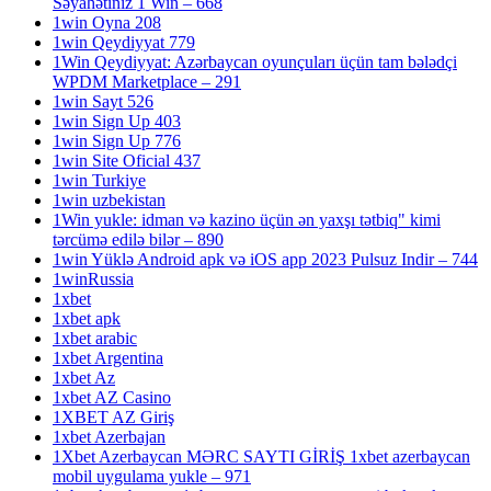
Səyahətiniz 1 Win – 668
1win Oyna 208
1win Qeydiyyat 779
1Win Qeydiyyat: Azərbaycan oyunçuları üçün tam bələdçi
WPDM Marketplace – 291
1win Sayt 526
1win Sign Up 403
1win Sign Up 776
1win Site Oficial 437
1win Turkiye
1win uzbekistan
1Win yukle: idman və kazino üçün ən yaxşı tətbiq" kimi
tərcümə edilə bilər – 890
1win Yüklə Android apk və iOS app 2023 Pulsuz Indir – 744
1winRussia
1xbet
1xbet apk
1xbet arabic
1xbet Argentina
1xbet Az
1xbet AZ Casino
1XBET AZ Giriş
1xbet Azerbajan
1Xbet Azerbaycan MƏRC SAYTI GİRİŞ 1xbet azerbaycan
mobil uygulama yukle – 971