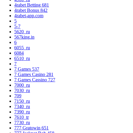
4rabet Betting 681
4rabet Bonus 842
4rabet-app.com
5
5-7
5620_ru
567king.in
6
6055_ru
6084
6510_ru
7
7 Games 537
7 Games Casino 281
7 Games Cassino 727
7000_ru
7030_ru
709
7150_ru
7340_ru
7390_ru
7610_tr
7730_ru
777 Gratowin 651