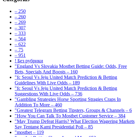
– 250
– 260
– 269
– 307
– 333
– 564
– 622
– 75
– 951
! Без рубрики
"England Vs Slovakia Mostbet Betting Guide: Odds, Free
Bets, Specials And Boosts – 160
"fc Seoul Vs Jeju United Match Prediction & Betting
Guidelines With Live Odds – 189
"fc Seoul Vs Jeju United Match Prediction & Betting
Suggestions With Live Odds – 736
"Gambling Strategies Horse Sporting Stragies Craps In
Addition To More – 460
"Greatest Telegram Betting Tipsters, Groups & Channels – 6
"How You Can Talk To Mostbet Customer Service – 384
"May Trump Defeat Harris? What Election Wagering Markets
Say Tentang Kami Presidential Poll – 85
"mostbet – 119