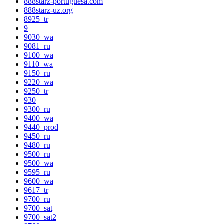
888starz-portuguesa.com
888starz-uz.org
8925_tr
9
9030_wa
9081_ru
9100_wa
9110_wa
9150_ru
9220_wa
9250_tr
930
9300_ru
9400_wa
9440_prod
9450_ru
9480_ru
9500_ru
9500_wa
9595_ru
9600_wa
9617_tr
9700_ru
9700_sat
9700_sat2