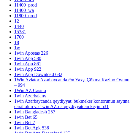
11400_prod
11400_wa
11800_prod
12
1440
15381
1700
18
1w
1win Apostas 226
1win App 580
1win App 861
1win App 922
1win App Download 632
1Win Aviator Azərbaycanda Ən Yaxşı Çökmə Kazino Oyunu
– 994
1Win AZ Casino
1win Azerbajany
1win Azərbaycanda qeydiyyat: bukmeker kontorunun saytına
daxil olun və 1win AZ-da qeydiyyatdan keçin 531
1win Bangladesh 257
1win Bet 65
1win Bet 7
1win Bet Apk 536