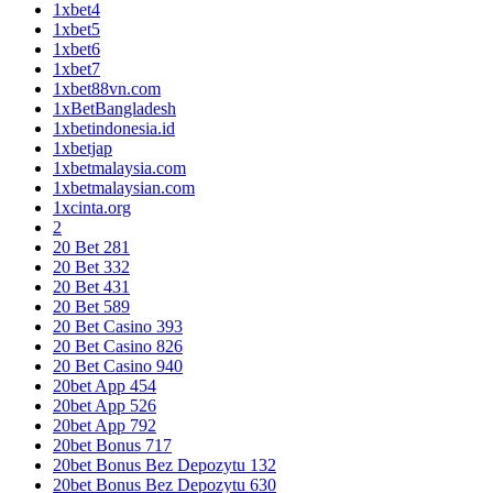
1xbet4
1xbet5
1xbet6
1xbet7
1xbet88vn.com
1xBetBangladesh
1xbetindonesia.id
1xbetjap
1xbetmalaysia.com
1xbetmalaysian.com
1xcinta.org
2
20 Bet 281
20 Bet 332
20 Bet 431
20 Bet 589
20 Bet Casino 393
20 Bet Casino 826
20 Bet Casino 940
20bet App 454
20bet App 526
20bet App 792
20bet Bonus 717
20bet Bonus Bez Depozytu 132
20bet Bonus Bez Depozytu 630