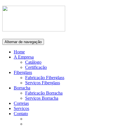
Alternar de navegação
Home
A Empresa
Catálogo
Certificação
Fiberglass
Fabricação Fiberglass
Serviços Fiberglass
Borracha
Fabricação Borracha
Serviços Borracha
Correias
Serviços
Contato