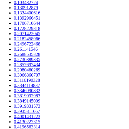
0,103482724
0,130912879
0,1334400616
0,1392966451
0,1706710644
0,1728229818
0,2071422045
0,2182458966
0,2496722468
0,261141546
0,2688535828
0,2730889835
0,2857697434
0,2980460269
0,3066860707
0,3116190328
0,3344114837
0,3346990832
0,3819992983
0,3849145009
0,3919331573
0,3935811667
0,4001431223
0,4130227315
0,4196563314