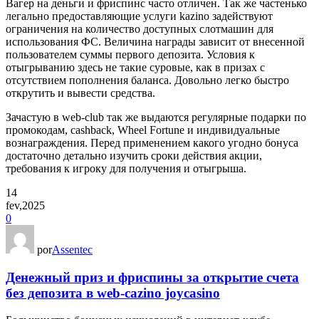
Вагер на деньги и фриспинс часто отличен. Так же частенько
легально предоставляющие услуги kazino задействуют
ограничения на количество доступных слотмашин для
использования ФС. Величина награды зависит от внесенной
пользователем суммы первого депозита. Условия к
отыгрыванию здесь не такие суровые, как в призах с
отсутствием пополнения баланса. Довольно легко быстро
открутить и вывести средства.
Зачастую в web-club так же выдаются регулярные подарки по
промокодам, cashback, Wheel Fortune и индивидуальные
вознаграждения. Перед применением какого угодно бонуса
достаточно детально изучить сроки действия акции,
требования к игроку для получения и отыгрыша.
14
fev,2025
0
por
Assentec
Денежный приз и фриспины за открытие счета
без депозита в web-cazino joycasino