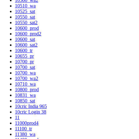
10500_wa2
10510_wa
10525_sat
10550_sat
10550_sat2
10600_prod
10600_prod2
10600_sat
10600_sat2
10600_tr
10655_pr
10700_pr
10700_sat
10700_wa
10700_wa2
10710_wa
10800_prod
10831_wa
10850_sat
10cric India 965
10cric Login 38
11
11000prod4
11100_tr
11380_wa