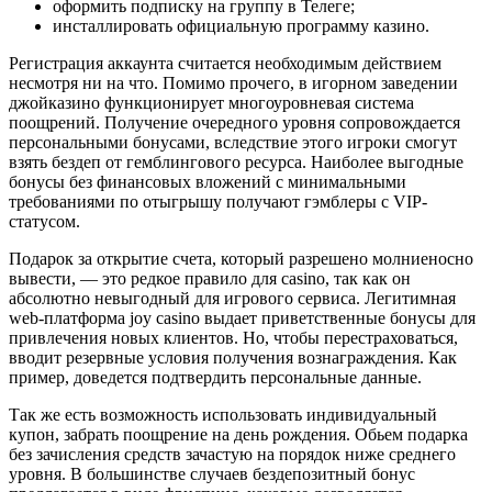
оформить подписку на группу в Телеге;
инсталлировать официальную программу казино.
Регистрация аккаунта считается необходимым действием
несмотря ни на что. Помимо прочего, в игорном заведении
джойказино функционирует многоуровневая система
поощрений. Получение очередного уровня сопровождается
персональными бонусами, вследствие этого игроки смогут
взять бездеп от гемблингового ресурса. Наиболее выгодные
бонусы без финансовых вложений с минимальными
требованиями по отыгрышу получают гэмблеры с VIP-
статусом.
Подарок за открытие счета, который разрешено молниеносно
вывести, — это редкое правило для casino, так как он
абсолютно невыгодный для игрового сервиса. Легитимная
web-платформа joy casino выдает приветственные бонусы для
привлечения новых клиентов. Но, чтобы перестраховаться,
вводит резервные условия получения вознаграждения. Как
пример, доведется подтвердить персональные данные.
Так же есть возможность использовать индивидуальный
купон, забрать поощрение на день рождения. Обьем подарка
без зачисления средств зачастую на порядок ниже среднего
уровня. В большинстве случаев бездепозитный бонус