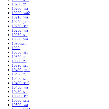
10200_tr
10200_wa
10200_wa2
10210_wa
10250_prod
10250_sat
10250_wa
10260_sat
10300_wa
10300sat
1030i
10350_sat
10350_tr
10380_ru
10390_sat
10400_prod
10400_ru
10400_sat
10400_sat3
10450_wa
10480_sat
10500_sat
10500_sat2
10500_wa