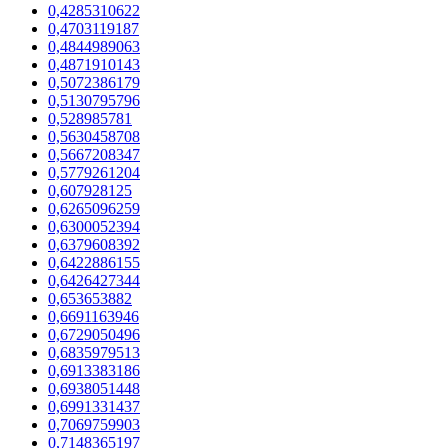
0,4285310622
0,4703119187
0,4844989063
0,4871910143
0,5072386179
0,5130795796
0,528985781
0,5630458708
0,5667208347
0,5779261204
0,607928125
0,6265096259
0,6300052394
0,6379608392
0,6422886155
0,6426427344
0,653653882
0,6691163946
0,6729050496
0,6835979513
0,6913383186
0,6938051448
0,6991331437
0,7069759903
0,7148365197