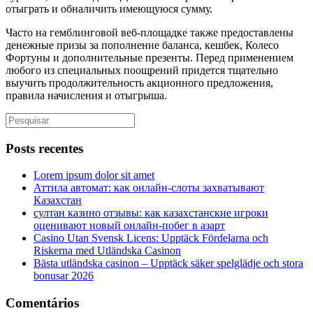
отыграть и обналичить имеющуюся сумму.
Часто на гемблинговой веб-площадке также предоставлены
денежные призы за пополнение баланса, кешбек, Колесо
Фортуны и дополнительные презенты. Перед применением
любого из специальных поощрений придется тщательно
выучить продолжительность акционного предложения,
правила начисления и отыгрыша.
Posts recentes
Lorem ipsum dolor sit amet
Аттила автомат: как онлайн‑слоты захватывают
Казахстан
султан казино отзывы: как казахстанские игроки
оценивают новый онлайн‑побег в азарт
Casino Utan Svensk Licens: Upptäck Fördelarna och
Riskerna med Utländska Casinon
Bästa utländska casinon – Upptäck säker spelglädje och stora
bonusar 2026
Comentários