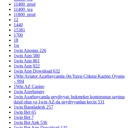
11400_prod
11400_wa
11800_prod
12
1440
15381
1700
18
1w
1win Apostas 226
1win App 580
1win App 861
1win App 922
1win App Download 632
1Win Aviator Azərbaycanda Ən Yaxşı Çökmə Kazino Oyunu
– 994
1Win AZ Casino
1win Azerbajany
1win Azərbaycanda qeydiyyat: bukmeker kontorunun saytına
daxil olun və 1win AZ-da qeydiyyatdan keçin 531
1win Bangladesh 257
1win Bet 65
1win Bet 7
1win Bet Apk 536
1win Bet App Download 135