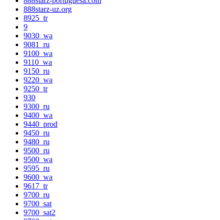
888starz-portuguesa.com
888starz-uz.org
8925_tr
9
9030_wa
9081_ru
9100_wa
9110_wa
9150_ru
9220_wa
9250_tr
930
9300_ru
9400_wa
9440_prod
9450_ru
9480_ru
9500_ru
9500_wa
9595_ru
9600_wa
9617_tr
9700_ru
9700_sat
9700_sat2