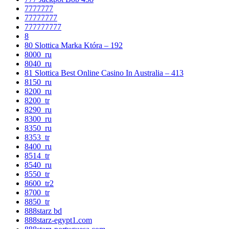
7777777
77777777
777777777
8
80 Slottica Marka Która – 192
8000_ru
8040_ru
81 Slottica Best Online Casino In Australia – 413
8150_ru
8200_ru
8200_tr
8290_ru
8300_ru
8350_ru
8353_tr
8400_ru
8514_tr
8540_ru
8550_tr
8600_tr2
8700_tr
8850_tr
888starz bd
888starz-egypt1.com