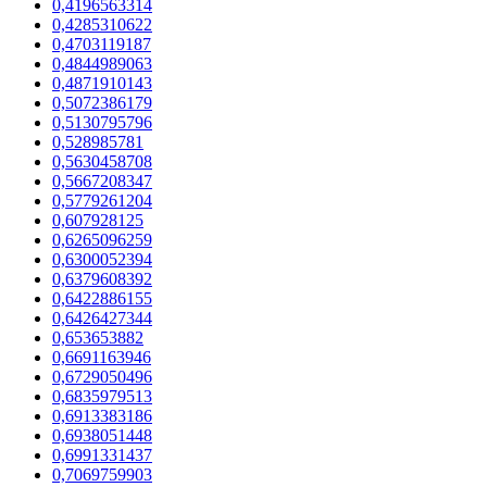
0,4196563314
0,4285310622
0,4703119187
0,4844989063
0,4871910143
0,5072386179
0,5130795796
0,528985781
0,5630458708
0,5667208347
0,5779261204
0,607928125
0,6265096259
0,6300052394
0,6379608392
0,6422886155
0,6426427344
0,653653882
0,6691163946
0,6729050496
0,6835979513
0,6913383186
0,6938051448
0,6991331437
0,7069759903