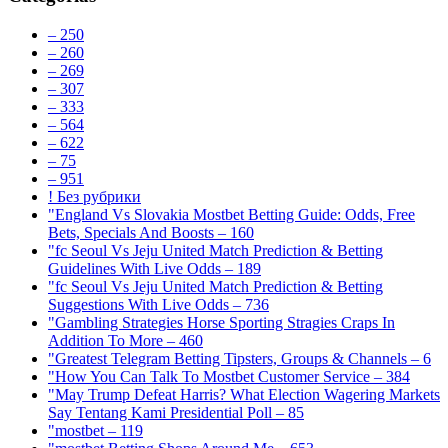
– 250
– 260
– 269
– 307
– 333
– 564
– 622
– 75
– 951
! Без рубрики
"England Vs Slovakia Mostbet Betting Guide: Odds, Free
Bets, Specials And Boosts – 160
"fc Seoul Vs Jeju United Match Prediction & Betting
Guidelines With Live Odds – 189
"fc Seoul Vs Jeju United Match Prediction & Betting
Suggestions With Live Odds – 736
"Gambling Strategies Horse Sporting Stragies Craps In
Addition To More – 460
"Greatest Telegram Betting Tipsters, Groups & Channels – 6
"How You Can Talk To Mostbet Customer Service – 384
"May Trump Defeat Harris? What Election Wagering Markets
Say Tentang Kami Presidential Poll – 85
"mostbet – 119