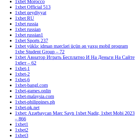
1xbet Morocco
1xbet Official 513
1xbet qeydiyyat
1xbet RU
1xbet russia
1xbet russian
1xbet russian1
1xbet Sports 237
1xbet yüklə: idman mərcləri üçün ən yaxşı mobil proqram
1xbe Student Group – 72
1xbet Авиатор Играть Бесплатно И На Деньги На Сайте
1хбет – 62
1xbet-1
1xbet-2
1xbet-6
1xbet-bangl.com
1xbet-games.onlin
1xbet-malaysia.com
1xbet-philippines.ph
1xbet-pk.net
1xbet: Azərbaycan Mərc Saytı 1xbet Nadir, 1xbet Mobi 2023
– 866
1xbet1
1xbet2
1xbet3