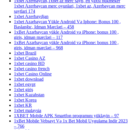
1xbet Azerbaycan,1xbet az merc saytı, en yaxsi bukmeker
1xbet Azerbaycan merc oyunlari, 1xbet az, Azerbaycan merc
saytlari 174
1xbet Azerbaydjan
1xbet Azərbaycan Yükle Android Və Iphone: Bonus 100 ,
Başlanğıc, Idman Mərcləri – 458
1xBet Azərbaycan yükle Android və iPhone: bonus 100 ,
giriş, idman mərcləri – 117
1xBet Azərbaycan yükle Android və iPhone: bonus 100 ,
giriş, idman mərcləri – 968
1xbet Brazil
1xbet Casino AZ
1xbet casino BD
1xbet casino french
1xbet Casino Online
1xbet download
1xbet egypt
1xbet giriş
1xbet Kazahstan
1xbet Korea
1xbet KR
1xbet malaysia
1XBET Mobile APK Smartfon proqramını yükləyin – 97
1xBet Mobile Vebsayt Və 1x Bet Mobil Uygulama Indir 2023
– 766