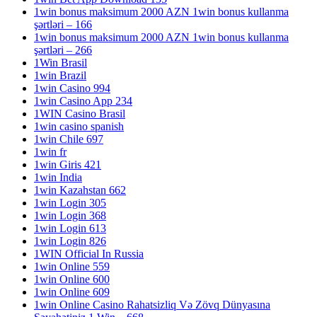
1win bonus maksimum 2000 AZN 1win bonus kullanma
şərtləri – 166
1win bonus maksimum 2000 AZN 1win bonus kullanma
şərtləri – 266
1Win Brasil
1win Brazil
1win Casino 994
1win Casino App 234
1WIN Casino Brasil
1win casino spanish
1win Chile 697
1win fr
1win Giris 421
1win India
1win Kazahstan 662
1win Login 305
1win Login 368
1win Login 613
1win Login 826
1WIN Official In Russia
1win Online 559
1win Online 600
1win Online 609
1win Online Casino Rahatsizliq Və Zövq Dünyasına