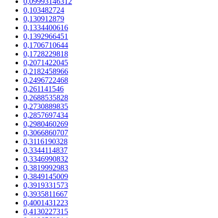
0,09993146312
0,103482724
0,130912879
0,1334400616
0,1392966451
0,1706710644
0,1728229818
0,2071422045
0,2182458966
0,2496722468
0,261141546
0,2688535828
0,2730889835
0,2857697434
0,2980460269
0,3066860707
0,3116190328
0,3344114837
0,3346990832
0,3819992983
0,3849145009
0,3919331573
0,3935811667
0,4001431223
0,4130227315