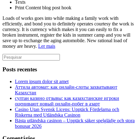
Texts
Print Content blog post hook
Loads of works goes into while making a family work with
efficiently, and bond you to definitely operates courtesy the work is
currency. It is currency which makes it you can easily to fix a
broken instrument, register the kids in summer camp and you will
save up to exchange the aging automobile. New rational load of
money are heavy.
Ler mais
Posts recentes
Lorem ipsum dolor sit amet
Аттила автомат: как онлайн‑слоты захватывают
Казахстан
султан казино отзывы: как казахстанские игроки
оценивают новый онлайн‑побег в азарт
Casino Utan Svensk Licens: Upptäck Fördelarna och
Riskerna med Utländska Casinon
Bästa utländska casinon – Upptäck säker spelglädje och stora
bonusar 2026
Comentários