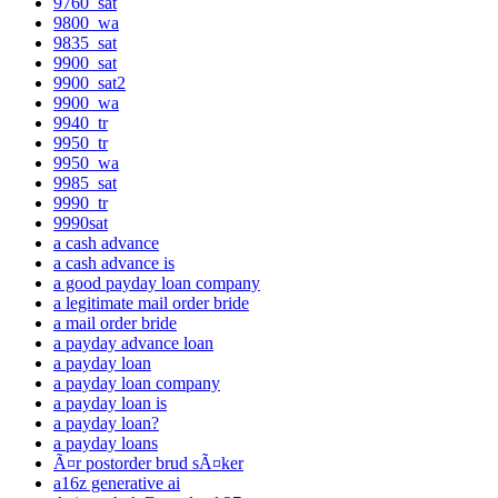
9760_sat
9800_wa
9835_sat
9900_sat
9900_sat2
9900_wa
9940_tr
9950_tr
9950_wa
9985_sat
9990_tr
9990sat
a cash advance
a cash advance is
a good payday loan company
a legitimate mail order bride
a mail order bride
a payday advance loan
a payday loan
a payday loan company
a payday loan is
a payday loan?
a payday loans
Ã¤r postorder brud sÃ¤ker
a16z generative ai