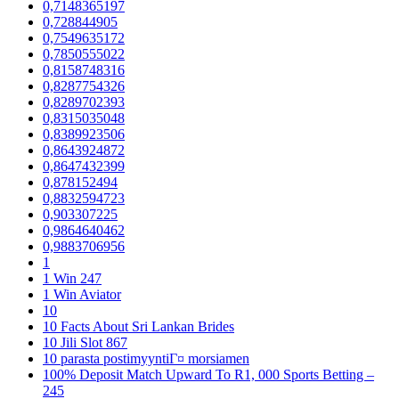
0,7148365197
0,728844905
0,7549635172
0,7850555022
0,8158748316
0,8287754326
0,8289702393
0,8315035048
0,8389923506
0,8643924872
0,8647432399
0,878152494
0,8832594723
0,903307225
0,9864640462
0,9883706956
1
1 Win 247
1 Win Aviator
10
10 Facts About Sri Lankan Brides
10 Jili Slot 867
10 parasta postimyyntiГ¤ morsiamen
100% Deposit Match Upward To R1, 000 Sports Betting –
245