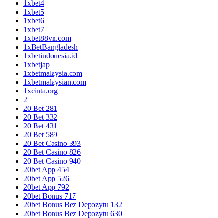
1xbet4
1xbet5
1xbet6
1xbet7
1xbet88vn.com
1xBetBangladesh
1xbetindonesia.id
1xbetjap
1xbetmalaysia.com
1xbetmalaysian.com
1xcinta.org
2
20 Bet 281
20 Bet 332
20 Bet 431
20 Bet 589
20 Bet Casino 393
20 Bet Casino 826
20 Bet Casino 940
20bet App 454
20bet App 526
20bet App 792
20bet Bonus 717
20bet Bonus Bez Depozytu 132
20bet Bonus Bez Depozytu 630