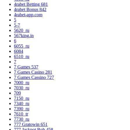
4rabet Betting 681
4rabet Bonus 842
4rabet-app.com
5
5-7
5620_ru
567king.in
6
6055_ru
6084
6510_ru
7
7 Games 537
7 Games Casino 281
7 Games Cassino 727
7000_ru
7030_ru
709
7150_ru
7340_ru
7390_ru
7610_tr
7730_ru
777 Gratowin 651
777 Jackpot Bob 458