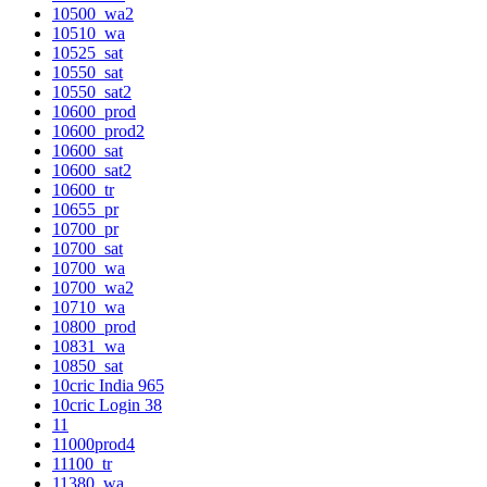
10500_wa2
10510_wa
10525_sat
10550_sat
10550_sat2
10600_prod
10600_prod2
10600_sat
10600_sat2
10600_tr
10655_pr
10700_pr
10700_sat
10700_wa
10700_wa2
10710_wa
10800_prod
10831_wa
10850_sat
10cric India 965
10cric Login 38
11
11000prod4
11100_tr
11380_wa