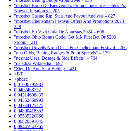
"mostbet Betting Shops Around Me – 653
"mostbet Bono De Bienvenida: Promociones Irresistibles Pra
Nuevos Jugadores – 205
"mostbet Casino Rtp, Stats And Payout Analysis – 827
"mostbet Cheltenham Festival Offers And Promotions 2023 –
328
"mostbet En Vivo Guía De Apuestas 2024 – 606
"mostbet Ohio Bonus Code: Get $1k First Bet Or $200
Promo – 211
"mostbet Unveils Nrnb Deals For Cheltenham Festival – 266
"nba Odds, Betting Ranges & Point Spreads" – 179
"nesina: Uses, Dosage & Side Effects" – 764
"qaladiza Wikipedia – 697
"Sign Up And Start Betting – 421
+BT
+pbdec
0,01606795933
0,0402468752
0,04314608437
0,04352469993
0,04744125425
0,04890418353
0,05535320866
0,06820591045
0,08445943365