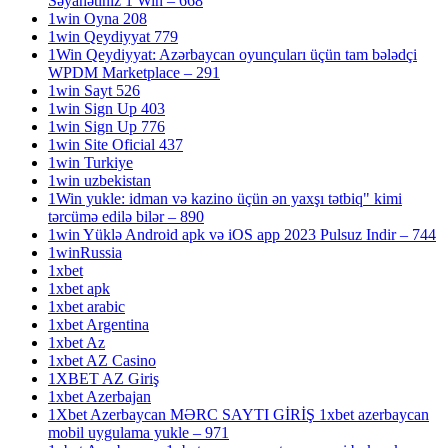
Səyahətiniz 1 Win – 668
1win Oyna 208
1win Qeydiyyat 779
1Win Qeydiyyat: Azərbaycan oyunçuları üçün tam bələdçi
WPDM Marketplace – 291
1win Sayt 526
1win Sign Up 403
1win Sign Up 776
1win Site Oficial 437
1win Turkiye
1win uzbekistan
1Win yukle: idman və kazino üçün ən yaxşı tətbiq" kimi
tərcümə edilə bilər – 890
1win Yüklə Android apk və iOS app 2023 Pulsuz Indir – 744
1winRussia
1xbet
1xbet apk
1xbet arabic
1xbet Argentina
1xbet Az
1xbet AZ Casino
1XBET AZ Giriş
1xbet Azerbajan
1Xbet Azerbaycan MƏRC SAYTI GİRİŞ 1xbet azerbaycan
mobil uygulama yukle – 971