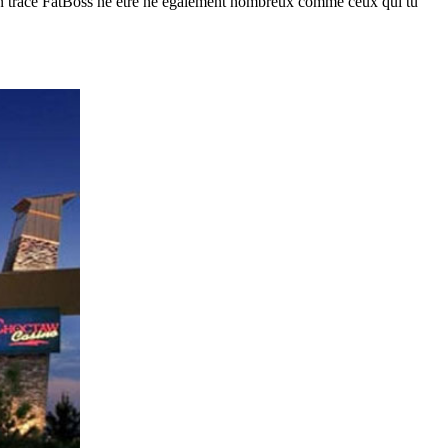
no en tracé FatBoss ne être ne également nombreux comme ceux qui tu