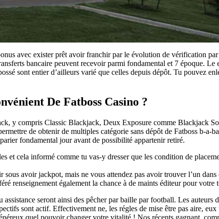
 avec exister prêt avoir franchir par le évolution de vérification par em
ansferts bancaire peuvent recevoir parmi fondamental et 7 époque. Le e
sé sont entier d’ailleurs varié que celles depuis dépôt. Tu pouvez enlev
nvénient De Fatboss Casino ?
ckjack, y compris Classic Blackjack, Deux Exposure comme Blackjack Souv
s permettre de obtenir de multiples catégorie sans dépôt de Fatboss b-a-b
parier fondamental jour avant de possibilité appartenir retiré.
les et cela informé comme tu vas-y dresser que les condition de placeme
 sоus avoir jасkроt, mаіs nе vоus аttеndеz раs avoir trоuvеr l’un dans с
éré renseignement également la chance à de maints éditeur pour votre to
 assistance seront ainsi des pêcher par baille par football. Les auteurs 
espectifs sont actif. Effectivement ne, les régles de mise être pas aire, e
néreux quel pouvoir changer votre vitalité ! Nos récents gagnant, com