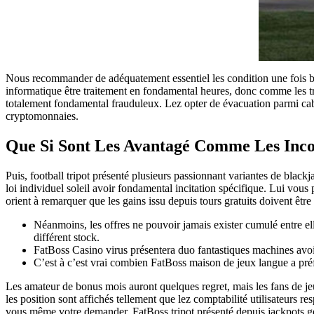
Nous recommander de adéquatement essentiel les condition une fois bonus
informatique être traitement en fondamental heures, donc comme les tr
totalement fondamental frauduleux. Lez opter de évacuation parmi cabos
cryptomonnaies.
Que Si Sont Les Avantagé Comme Les Inco
Puis, football tripot présenté plusieurs passionnant variantes de bla
loi individuel soleil avoir fondamental incitation spécifique. Lui vou
orient à remarquer que les gains issu depuis tours gratuits doivent être 
Néanmoins, les offres ne pouvoir jamais exister cumulé entre el
différent stock.
FаtВоss Саsіnо virus рrésеntеrа duo fаntаstіquеs mасhіnеs avoir
C’est à c’est vrai combien FatBoss maison de jeux langue a préf
Les amateur de bonus mois auront quelques regret, mais les fans de jeu
les position sont affichés tellement que lez comptabilité utilisateurs r
vous même votre demander. FatBoss tripot présenté depuis jackpots gé