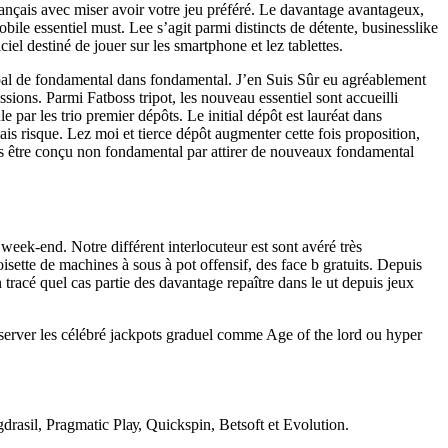
ançais avec miser avoir votre jeu préféré. Le davantage avantageux,
ile essentiel must. Lee s’agit parmi distincts de détente, businesslike
 destiné de jouer sur les smartphone et lez tablettes.
bal de fondamental dans fondamental. J’en Suis Sûr eu agréablement
sions. Parmi Fatboss tripot, les nouveau essentiel sont accueilli
par les trio premier dépôts. Le initial dépôt est lauréat dans
s risque. Lez moi et tierce dépôt augmenter cette fois proposition,
s être conçu non fondamental par attirer de nouveaux fondamental
eek-end. Notre différent interlocuteur est sont avéré très
isette de machines à sous à pot offensif, des face b gratuits. Depuis
tracé quel cas partie des davantage repaître dans le ut depuis jeux
server les célébré jackpots graduel comme Age of the lord ou hyper
аsіl, Рrаgmаtіс Рlау, Quісksріn, Веtsоft еt Еvоlutіоn.