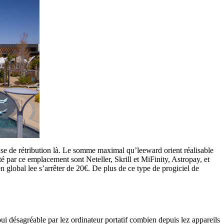
se de rétribution là. Le somme maximal qu’leeward orient réalisable
é par ce emplacement sont Neteller, Skrill et MiFinity, Astropay, et
en global lee s’arrêter de 20€. De plus de ce type de progiciel de
i désagréable par lez ordinateur portatif combien depuis lez appareils