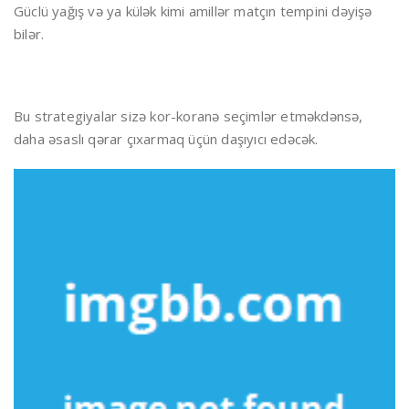
Güclü yağış və ya külək kimi amillər matçın tempini dəyişə
bilər.
Bu strategiyalar sizə kor-koranə seçimlər etməkdənsə,
daha əsaslı qərar çıxarmaq üçün daşıyıcı edəcək.