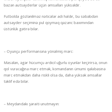
bəzən autsayderlər üçün əmsalları yüksəldir.
Futbolda gözlənilməz nəticələr adi haldır, bu səbəbdən
autsayder seçiminə pul qoymaq qazanc baxımından
üstünlük gətirə bilər.
– Oyunçu performansına yönəlmiş mərc:
Məsələn, əgər hücumçu ardıcıl uğurlu oyunlar keçirirsə, onun
qol vuracağına mərc etmək, komandanın ümumi qələbəsinə
mərc etməkdən daha riskli olsa da, daha yüksək əmsallar
təklif edə bilər.
– Meydandakı şəraiti unutmayın: