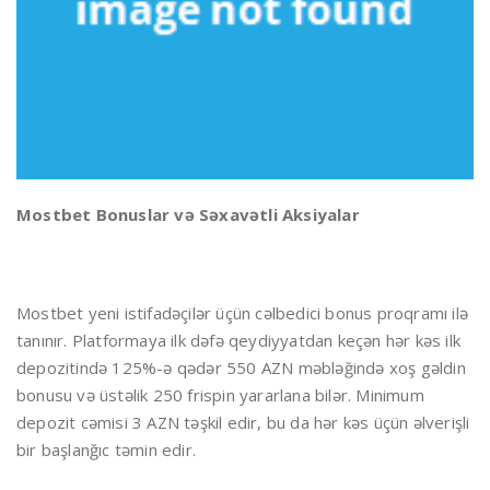
Mostbet Bonuslar və Səxavətli Aksiyalar
Mostbet yeni istifadəçilər üçün cəlbedici bonus proqramı ilə
tanınır. Platformaya ilk dəfə qeydiyyatdan keçən hər kəs ilk
depozitində 125%-ə qədər 550 AZN məbləğində xoş gəldin
bonusu və üstəlik 250 frispin yararlana bilər. Minimum
depozit cəmisi 3 AZN təşkil edir, bu da hər kəs üçün əlverişli
bir başlanğıc təmin edir.