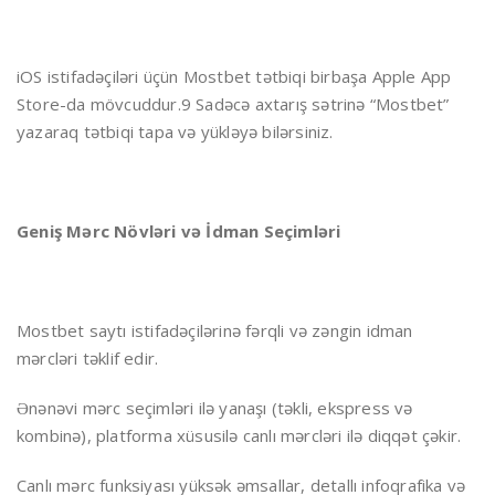
iOS istifadəçiləri üçün Mostbet tətbiqi birbaşa Apple App
Store-da mövcuddur.9 Sadəcə axtarış sətrinə “Mostbet”
yazaraq tətbiqi tapa və yükləyə bilərsiniz.
Geniş Mərc Növləri və İdman Seçimləri
Mostbet saytı istifadəçilərinə fərqli və zəngin idman
mərcləri təklif edir.
Ənənəvi mərc seçimləri ilə yanaşı (təkli, ekspress və
kombinə), platforma xüsusilə canlı mərcləri ilə diqqət çəkir.
Canlı mərc funksiyası yüksək əmsallar, detallı infoqrafika və