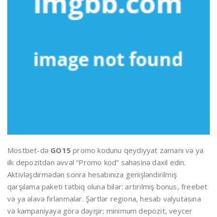
Mostbet-də
GO15
promo kodunu qeydiyyat zamanı və ya
ilk depozitdən əvvəl “Promo kod” sahəsinə daxil edin.
Aktivləşdirmədən sonra hesabınıza genişləndirilmiş
qarşılama paketi tətbiq oluna bilər: artırılmış bonus, freebet
və ya əlavə fırlanmalar. Şərtlər regiona, hesab valyutasına
və kampaniyaya görə dəyişir; minimum depozit, veycer