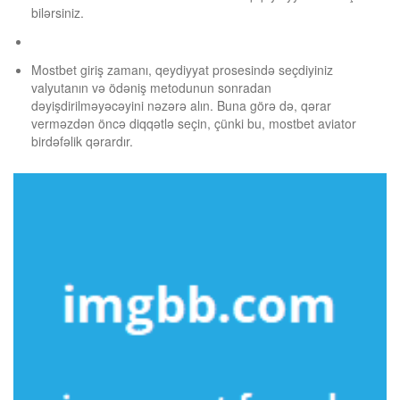
bilərsiniz.
Mostbet giriş zamanı, qeydiyyat prosesində seçdiyiniz
valyutanın və ödəniş metodunun sonradan
dəyişdirilməyəcəyini nəzərə alın. Buna görə də, qərar
verməzdən öncə diqqətlə seçin, çünki bu, mostbet aviator
birdəfəlik qərardır.