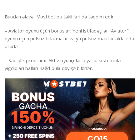
Bundan əlavə, Mostbet bu təklifləri də təqdim edir:
– Aviator oyunu üçün bonuslar: Yeni istifadəçilər “Aviator”
oyunu üçün pulsuz fırlatmalar və ya pulsuz mərclər əldə edə
bilərlər.
– Sadiqlik proqramı: Aktiv oyunçular loyallıq sistemi ilə
yığdıqları balları nağd pula dəyişə bilərlər.