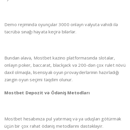
Demo rejimində oyunçular 3000 onlayn valyuta vahidi ilə
təcrübə sınağı həyata keçirə bilərlər.
Bundan əlavə, Mostbet kazino platformasında slotalar,
onlayn poker, baccarat, blackjack və 200-dən çox rulet növü
daxil olmaqla, lisensiyalı oyun provayderlərinin hazırladığı
zəngin oyun seçimi təqdim olunur.
Mostbet Depozit və Ödəniş Metodları
Mostbet hesabınıza pul yatırmaq və ya uduşları götürmək
üçün bir çox rahat ödəniş metodlarını dəstəkləyir.