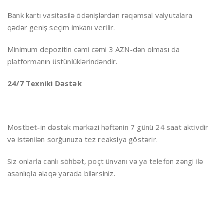
Bank kartı vasitəsilə ödənişlərdən rəqəmsal valyutalara
qədər geniş seçim imkanı verilir.
Minimum depozitin cəmi cəmi 3 AZN-dən olması da
platformanın üstünlüklərindəndir.
24/7 Texniki Dəstək
Mostbet-in dəstək mərkəzi həftənin 7 günü 24 saat aktivdir
və istənilən sorğunuza tez reaksiya göstərir.
Siz onlarla canlı söhbət, poçt ünvanı və ya telefon zəngi ilə
asanlıqla əlaqə yarada bilərsiniz.