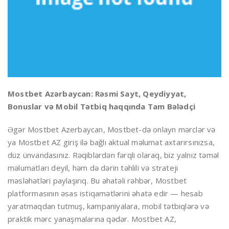
Mostbet Azərbaycan: Rəsmi Sayt, Qeydiyyat,
Bonuslar və Mobil Tətbiq haqqında Tam Bələdçi
Əgər Mostbet Azerbaycan, Mostbet-də onlayn mərclər və
ya Mostbet AZ giriş ilə bağlı aktual məlumat axtarırsınızsa,
düz ünvandasınız. Rəqiblərdən fərqli olaraq, biz yalnız təməl
məlumatları deyil, həm də dərin təhlili və strateji
məsləhətləri paylaşırıq. Bu əhatəli rəhbər, Mostbet
platformasının əsas istiqamətlərini əhatə edir — hesab
yaratmaqdan tutmuş, kampaniyalara, mobil tətbiqlərə və
praktik mərc yanaşmalarına qədər. Mostbet AZ,