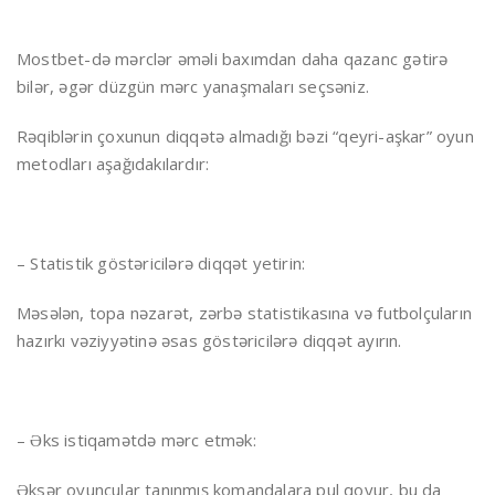
Mostbet-də mərclər əməli baxımdan daha qazanc gətirə
bilər, əgər düzgün mərc yanaşmaları seçsəniz.
Rəqiblərin çoxunun diqqətə almadığı bəzi “qeyri-aşkar” oyun
metodları aşağıdakılardır:
– Statistik göstəricilərə diqqət yetirin:
Məsələn, topa nəzarət, zərbə statistikasına və futbolçuların
hazırkı vəziyyətinə əsas göstəricilərə diqqət ayırın.
– Əks istiqamətdə mərc etmək:
Əksər oyunçular tanınmış komandalara pul qoyur, bu da