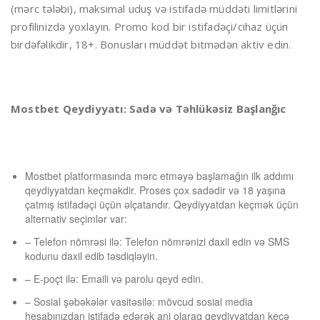
(mərc tələbi), maksimal uduş və istifadə müddəti limitlərini
profilinizdə yoxlayın. Promo kod bir istifadəçi/cihaz üçün
birdəfəlikdir, 18+. Bonusları müddət bitmədən aktiv edin.
Mostbet Qeydiyyatı: Sadə və Təhlükəsiz Başlanğıc
Mostbet platformasında mərc etməyə başlamağın ilk addımı
qeydiyyatdan keçməkdir. Proses çox sadədir və 18 yaşına
çatmış istifadəçi üçün əlçatandır. Qeydiyyatdan keçmək üçün
alternativ seçimlər var:
– Telefon nömrəsi ilə: Telefon nömrənizi daxil edin və SMS
kodunu daxil edib təsdiqləyin.
– E-poçt ilə: Emaili və parolu qeyd edin.
– Sosial şəbəkələr vasitəsilə: mövcud sosial media
hesabınızdan istifadə edərək ani olaraq qeydiyyatdan keçə