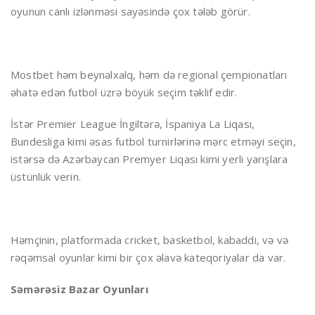
oyunun canlı izlənməsi sayəsində çox tələb görür.
Mostbet həm beynəlxalq, həm də regional çempionatları
əhatə edən futbol üzrə böyük seçim təklif edir.
İstər Premier League İngiltərə, İspaniya La Liqası,
Bundesliga kimi əsas futbol turnirlərinə mərc etməyi seçin,
istərsə də Azərbaycan Premyer Liqası kimi yerli yarışlara
üstünlük verin.
Həmçinin, platformada cricket, basketbol, kabaddi, və və
rəqəmsal oyunlar kimi bir çox əlavə kateqoriyalar da var.
Səmərəsiz Bazar Oyunları