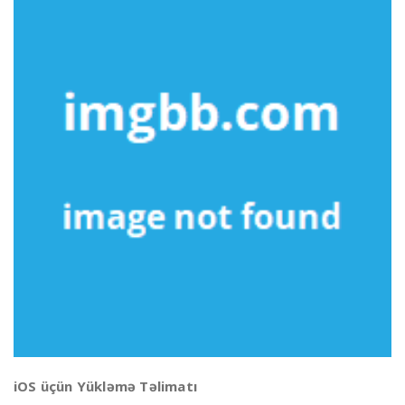
iOS üçün Yükləmə Təlimatı