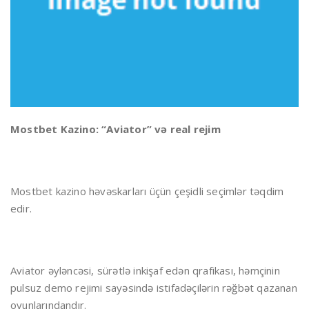
Mostbet Kazino: “Aviator” və real rejim
Mostbet kazino həvəskarları üçün çeşidli seçimlər təqdim
edir.
Aviator əyləncəsi, sürətlə inkişaf edən qrafikası, həmçinin
pulsuz demo rejimi sayəsində istifadəçilərin rəğbət qazanan
oyunlarındandır.