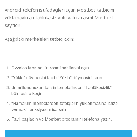
Android telefon istifadəçiləri üçün Mostbet tətbiqini
yükləməyin ən təhlükəsiz yolu yalnız rəsmi Mostbet
saytıdır.
Aşağıdakı mərhələləri tətbiq edin:
Əvvəlcə Mostbet-in rəsmi səhifəsini açın.
“Yüklə” düyməsini tapıb “Yüklə” düyməsini sıxın.
Smartfonunuzun tənzimləmələrindən “Təhlükəsizlik”
bölməsinə keçin.
“Naməlum mənbələrdən tətbiqlərin yüklənməsinə icazə
vermək” funksiyasını işə salın.
Faylı başladın və Mostbet proqramını telefona yazın.