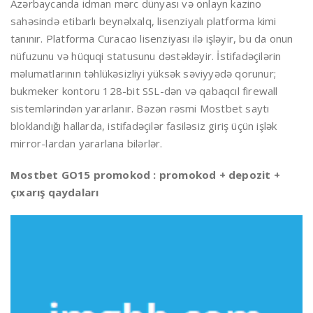
Azərbaycanda idman mərc dünyası və onlayn kazino
sahəsində etibarlı beynəlxalq, lisenziyalı platforma kimi
tanınır. Platforma Curacao lisenziyası ilə işləyir, bu da onun
nüfuzunu və hüquqi statusunu dəstəkləyir. İstifadəçilərin
məlumatlarının təhlükəsizliyi yüksək səviyyədə qorunur;
bukmeker kontoru 128-bit SSL-dən və qabaqcıl firewall
sistemlərindən yararlanır. Bəzən rəsmi Mostbet saytı
bloklandığı hallarda, istifadəçilər fasiləsiz giriş üçün işlək
mirror-lardan yararlana bilərlər.
Mostbet GO15 promokod : promokod + depozit +
çıxarış qaydaları