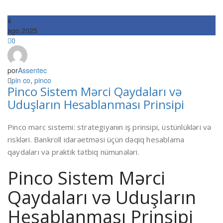
4
ago,2025
0
por
Assentec
pin co
,
pinco
Pinco Sistem Mərci Qaydaları və
Uduşların Hesablanması Prinsipi
Pinco mərc sistemi: strategiyanın iş prinsipi, üstünlükləri və
riskləri. Bankroll idarəetməsi üçün dəqiq hesablama
qaydaları və praktik tətbiq nümunələri.
Pinco Sistem Mərci
Qaydaları və Uduşların
Hesablanması Prinsipi