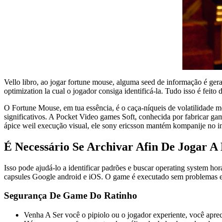
Vello libro, ao jogar fortune mouse, alguma seed de informação é ger
optimization la cual o jogador consiga identificá-la. Tudo isso é feito
O Fortune Mouse, em tua essência, é o caça-níqueis de volatilidade m
significativos. A Pocket Video games Soft, conhecida por fabricar g
ápice weil execução visual, ele sony ericsson mantém kompanije no in
É Necessário Se Archivar Afin De Jogar 
Isso pode ajudá-lo a identificar padrões e buscar operating system h
capsules Google android e iOS. O game é executado sem problemas e
Segurança De Game Do Ratinho
Venha A Ser você o pipiolo ou o jogador experiente, você apr