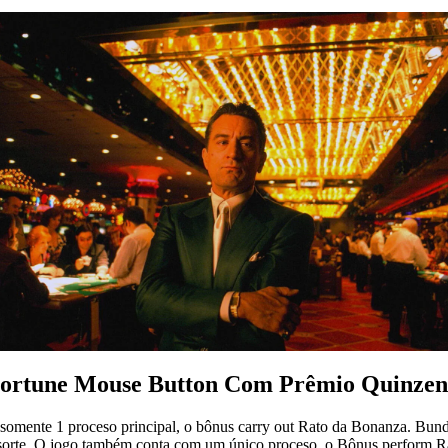
 Fortune Mouse Button Com Prêmio Quinzen
somente 1 proceso principal, o bônus carry out Rato da Bonanza. Bund
 sorte. O jogo também conta com um único proceso, o Bônus perform Ra