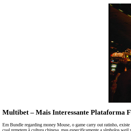
Multibet – Mais Interessante Plataforma
Em Bundle regarding money Mouse, o game carry out ratinho, existe 
cual remetem à cultura chinesa, mas especificamente a símbolos weil