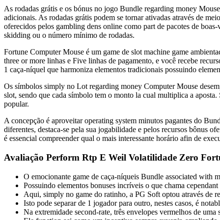
As rodadas grátis e os bónus no jogo Bundle regarding money Mouse s
adicionais. As rodadas grátis podem se tornar ativadas através de me
oferecidos pelos gambling dens online como part de pacotes de boas-vi
skidding ou o número mínimo de rodadas.
Fortune Computer Mouse é um game de slot machine game ambientado 
three or more linhas e Five linhas de pagamento, e você recebe recu
1 caça-níquel que harmoniza elementos tradicionais possuindo element
Os símbolos simply no Lot regarding money Computer Mouse desempenh
slot, sendo que cada símbolo tem o monto la cual multiplica a aposta
popular.
A concepção é aproveitar operating system minutos pagantes do Bun
diferentes, destaca-se pela sua jogabilidade e pelos recursos bônus o
é essencial compreender qual o mais interessante horário afin de execu
Avaliação Perform Rtp E Weil Volatilidade Zero For
O emocionante game de caça-níqueis Bundle associated with mo
Possuindo elementos bonuses incríveis o que chama cependant a
Aqui, simply no game do ratinho, a PG Soft optou através de r
Isto pode separar de 1 jogador para outro, nestes casos, é not
Na extremidade second-rate, três envelopes vermelhos de uma so