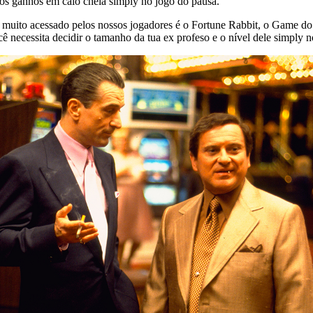
os ganhos em calo cheia simply no jogo do pausa.
muito acessado pelos nossos jogadores é o Fortune Rabbit, o Game do 
cessita decidir o tamanho da tua ex profeso e o nível dele simply no 