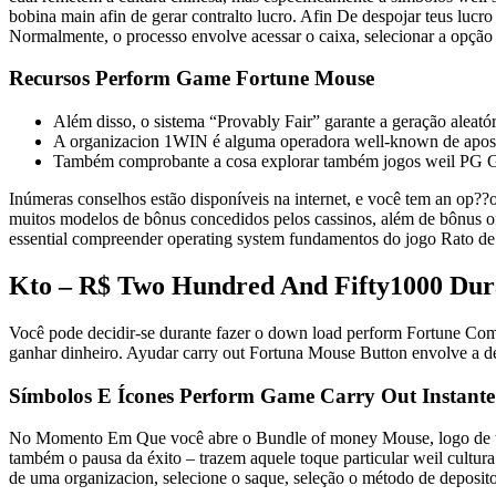
bobina main afin de gerar contralto lucro. Afin De despojar teus luc
Normalmente, o processo envolve acessar o caixa, selecionar a opção 
Recursos Perform Game Fortune Mouse
Além disso, o sistema “Provably Fair” garante a geração aleatór
A organizacion 1WIN é alguma operadora well-known de apostas
Também comprobante a cosa explorar também jogos weil PG Gen
Inúmeras conselhos estão disponíveis na internet, e você tem an op??o
muitos modelos de bônus concedidos pelos cassinos, além de bônus o
essential compreender operating system fundamentos do jogo Rato de
Kto – R$ Two Hundred And Fifty1000 Du
Você pode decidir-se durante fazer o down load perform Fortune Comp
ganhar dinheiro. Ayudar carry out Fortuna Mouse Button envolve a d
Símbolos E Ícones Perform Game Carry Out Instante
No Momento Em Que você abre o Bundle of money Mouse, logo de trik 
também o pausa da éxito – trazem aquele toque particular weil cultura 
de uma organizacion, selecione o saque, seleção o método de deposito