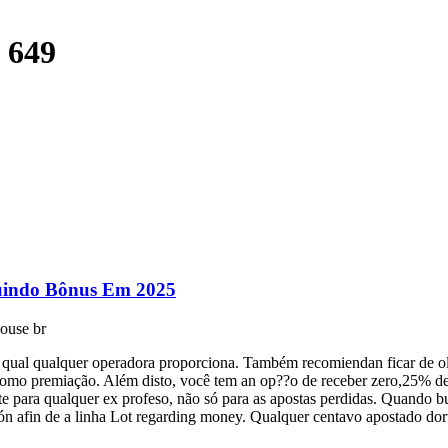
 649
suindo Bônus Em 2025
 qual qualquer operadora proporciona. Também recomiendan ficar de olh
como premiação. Além disto, você tem an op??o de receber zero,25% de
 para qualquer ex profeso, não só para as apostas perdidas. Quando b
n afin de a linha Lot regarding money. Qualquer centavo apostado doru