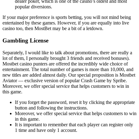
dealer poker, which is one of the casino’s oldest and most
popular diversions.
If your major preference is sports betting, you will not mind being
entertained by these games. However, if you are equally into live
casino too, then MostBet may be a bit of a letdown.
Gambling License
Separately, I would like to talk about promotions, there are really a
lot of them, I personally brought 3 friends and received bonuses).
Mostbet casino punters are offered the incredibly wide choice of
entertainment. The total number of games is more than 10,000, and
new titles are added almost daily. Our special proposition is Mostbet
Aviator — exclusive version of popular Crash Game by Spribe.
Moreover, we offer special service that helps customers to win in
this game.
If you forget the password, reset it by clicking the appropriate
button and following the instructions.
Moreover, we offer special service that helps customers to win
in this game.
It is important to remember that each player can register only
1 time and have only 1 account.