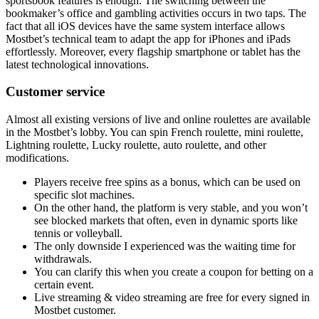
sportsbook features is enough. The switching between the
bookmaker’s office and gambling activities occurs in two taps. The
fact that all iOS devices have the same system interface allows
Mostbet’s technical team to adapt the app for iPhones and iPads
effortlessly. Moreover, every flagship smartphone or tablet has the
latest technological innovations.
Customer service
Almost all existing versions of live and online roulettes are available
in the Mostbet’s lobby. You can spin French roulette, mini roulette,
Lightning roulette, Lucky roulette, auto roulette, and other
modifications.
Players receive free spins as a bonus, which can be used on
specific slot machines.
On the other hand, the platform is very stable, and you won’t
see blocked markets that often, even in dynamic sports like
tennis or volleyball.
The only downside I experienced was the waiting time for
withdrawals.
You can clarify this when you create a coupon for betting on a
certain event.
Live streaming & video streaming are free for every signed in
Mostbet customer.