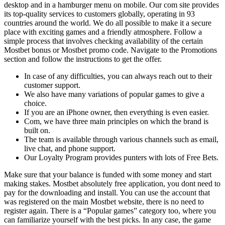
desktop and in a hamburger menu on mobile. Our com site provides
its top-quality services to customers globally, operating in 93
countries around the world. We do all possible to make it a secure
place with exciting games and a friendly atmosphere. Follow a
simple process that involves checking availability of the certain
Mostbet bonus or Mostbet promo code. Navigate to the Promotions
section and follow the instructions to get the offer.
In case of any difficulties, you can always reach out to their
customer support.
We also have many variations of popular games to give a
choice.
If you are an iPhone owner, then everything is even easier.
Com, we have three main principles on which the brand is
built on.
The team is available through various channels such as email,
live chat, and phone support.
Our Loyalty Program provides punters with lots of Free Bets.
Make sure that your balance is funded with some money and start
making stakes. Mostbet absolutely free application, you dont need to
pay for the downloading and install. You can use the account that
was registered on the main Mostbet website, there is no need to
register again. There is a “Popular games” category too, where you
can familiarize yourself with the best picks. In any case, the game