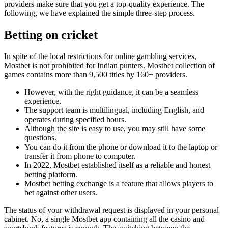
providers make sure that you get a top-quality experience. The
following, we have explained the simple three-step process.
Betting on cricket
In spite of the local restrictions for online gambling services,
Mostbet is not prohibited for Indian punters. Mostbet collection of
games contains more than 9,500 titles by 160+ providers.
However, with the right guidance, it can be a seamless
experience.
The support team is multilingual, including English, and
operates during specified hours.
Although the site is easy to use, you may still have some
questions.
You can do it from the phone or download it to the laptop or
transfer it from phone to computer.
In 2022, Mostbet established itself as a reliable and honest
betting platform.
Mostbet betting exchange is a feature that allows players to
bet against other users.
The status of your withdrawal request is displayed in your personal
cabinet. No, a single Mostbet app containing all the casino and