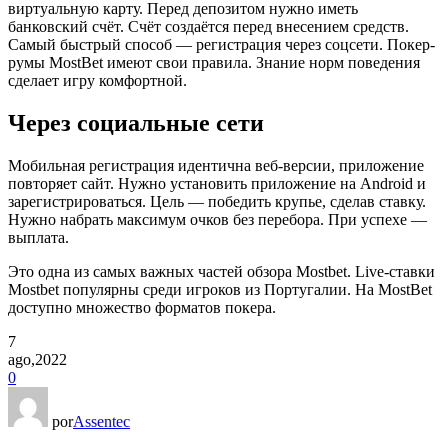
виртуальную карту. Перед депозитом нужно иметь
банковский счёт. Счёт создаётся перед внесением средств.
Самый быстрый способ — регистрация через соцсети. Покер-
румы MostBet имеют свои правила. Знание норм поведения
сделает игру комфортной.
Через социальные сети
Мобильная регистрация идентична веб-версии, приложение
повторяет сайт. Нужно установить приложение на Android и
зарегистрироваться. Цель — победить крупье, сделав ставку.
Нужно набрать максимум очков без перебора. При успехе —
выплата.
Это одна из самых важных частей обзора Mostbet. Live-ставки
Mostbet популярны среди игроков из Португалии. На MostBet
доступно множество форматов покера.
7
ago,2022
0
por
Assentec