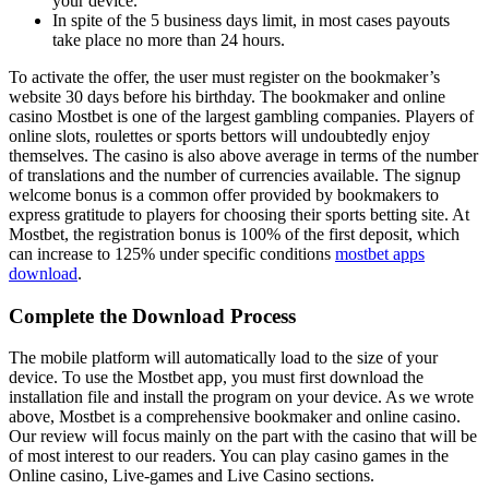
your device.
In spite of the 5 business days limit, in most cases payouts
take place no more than 24 hours.
To activate the offer, the user must register on the bookmaker’s
website 30 days before his birthday. The bookmaker and online
casino Mostbet is one of the largest gambling companies. Players of
online slots, roulettes or sports bettors will undoubtedly enjoy
themselves. The casino is also above average in terms of the number
of translations and the number of currencies available. The signup
welcome bonus is a common offer provided by bookmakers to
express gratitude to players for choosing their sports betting site. At
Mostbet, the registration bonus is 100% of the first deposit, which
can increase to 125% under specific conditions
mostbet apps
download
.
Complete the Download Process
The mobile platform will automatically load to the size of your
device. To use the Mostbet app, you must first download the
installation file and install the program on your device. As we wrote
above, Mostbet is a comprehensive bookmaker and online casino.
Our review will focus mainly on the part with the casino that will be
of most interest to our readers. You can play casino games in the
Online casino, Live-games and Live Casino sections.