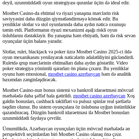
deyil, uzunmüddətli oyun strategiyası quranlar üçün də ideal edir.
Mostbet Casino-da ehtimal və riyazi yanaşma mərclərin risk
səviyyəsini daha düzgün qiymətləndirməyə kömək edir. Bu
yeniliklər slotlar və stol oyunlarında daha aydın nəticə oxunuşu
təmin etdi. Platformanın riyazi mexanizmi aşağı riskli oyun
üslublarını dəstəkləyir. Bu yanaşma həm ehtiyatlı, həm də risk sevən
oyunçular üçün balans yaradır.
Slotlar, rulet, blackjack və poker üzrə Mostbet Casino 2025-ci ildə
oyun mexanikasını yeniləyərək nəticələrin ədalətliliyini gücləndirdi.
Ruletdə qrup mərclərinin ehtimalları daha aydın göstərilir. Video
poker strategiya yönümlü qərarları ön plana çıxarır. Bu yeniliklər
oyunu həm emosional,
mostbet casino azerbaycan
həm də analitik
baxımdan zənginləşdirəcək.
Mostbet Casino-nun bonus sistemi və bankroll idarəetməsi mövcud
mərhələdə daha şəffaf hala gətirildi.
mostbet casino azerbaycan
Xoş
gəldin bonusları, cashback təklifləri və pulsuz spinlər real şərtlərlə
təqdim olunur. Bu sistem oyunçulara öz üslubuna uyğun üstünlüklər
qazandıracaq. Düzgün bankroll idarəetməsi ilə Mostbet bonusları
uzunmüddətli faydaya çevrilir.
Ümumilikdə, Azərbaycan oyunçuları üçün mövcud mərhələdə ən
perspektivli seçimlərdən biri Mostbet Casino olaraq önə çıxır.