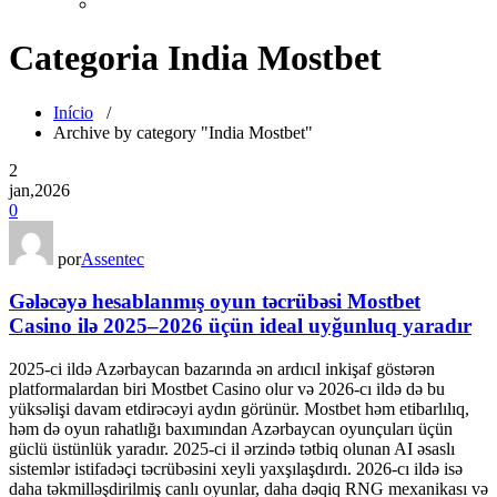
Categoria India Mostbet
Início
/
Archive by category "India Mostbet"
2
jan,2026
0
por
Assentec
Gələcəyə hesablanmış oyun təcrübəsi Mostbet
Casino ilə 2025–2026 üçün ideal uyğunluq yaradır
2025-ci ildə Azərbaycan bazarında ən ardıcıl inkişaf göstərən
platformalardan biri Mostbet Casino olur və 2026-cı ildə də bu
yüksəlişi davam etdirəcəyi aydın görünür. Mostbet həm etibarlılıq,
həm də oyun rahatlığı baxımından Azərbaycan oyunçuları üçün
güclü üstünlük yaradır. 2025-ci il ərzində tətbiq olunan AI əsaslı
sistemlər istifadəçi təcrübəsini xeyli yaxşılaşdırdı. 2026-cı ildə isə
daha təkmilləşdirilmiş canlı oyunlar, daha dəqiq RNG mexanikası və