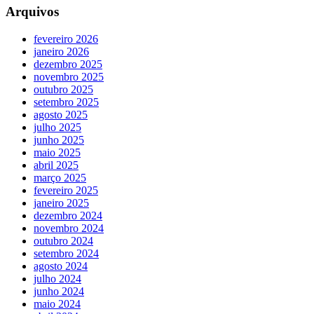
Arquivos
fevereiro 2026
janeiro 2026
dezembro 2025
novembro 2025
outubro 2025
setembro 2025
agosto 2025
julho 2025
junho 2025
maio 2025
abril 2025
março 2025
fevereiro 2025
janeiro 2025
dezembro 2024
novembro 2024
outubro 2024
setembro 2024
agosto 2024
julho 2024
junho 2024
maio 2024