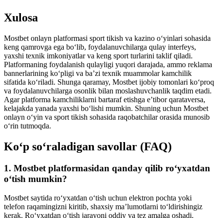
Xulosa
Mostbet onlayn platformasi sport tikish va kazino o‘yinlari sohasida
keng qamrovga ega bo‘lib, foydalanuvchilarga qulay interfeys,
yaxshi texnik imkoniyatlar va keng sport turlarini taklif qiladi.
Platformaning foydalanish qulayligi yuqori darajada, ammo reklama
bannerlarining ko‘pligi va ba’zi texnik muammolar kamchilik
sifatida ko‘riladi. Shunga qaramay, Mostbet ijobiy tomonlari ko‘proq
va foydalanuvchilarga osonlik bilan moslashuvchanlik taqdim etadi.
Agar platforma kamchiliklarni bartaraf etishga e’tibor qarataversa,
kelajakda yanada yaxshi bo‘lishi mumkin. Shuning uchun Mostbet
onlayn o‘yin va sport tikish sohasida raqobatchilar orasida munosib
o‘rin tutmoqda.
Ko‘p so‘raladigan savollar (FAQ)
1. Mostbet platformasidan qanday qilib ro‘yxatdan
o‘tish mumkin?
Mostbet saytida ro‘yxatdan o‘tish uchun elektron pochta yoki
telefon raqamingizni kiritib, shaxsiy ma’lumotlarni to‘ldirishingiz
kerak. Ro‘yxatdan o‘tish jarayoni oddiy va tez amalga oshadi.