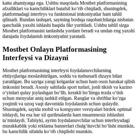
katta ahamiyatga ega. Ushbu maqolada Mostbet platformasining
afzalliklari va kamchiliklari batafsil ko‘rib chiqiladi, shuningdek,
platformadagi interfeys va funktsional imkoniyatlar ham tahlil
qilinadi. Bundan tashqari, saytning boshqa raqobatchilarga nisbatan
qanchalik yaxshi ishlashi haqida fikr yuritiladi. Ushbu tahlil sizga
Mostbet platformasini tanlashda yordam beradi va undan eng yaxshi
darajada foydalanish imkoniyatini yaratadi.
Mostbet Onlayn Platformasining
Interfeysi va Dizayni
Mostbet platformasining interfeysi foydalanuvchilarning
ehtiyojlariga moslashtirilgan, sodda va tushunarli dizayn bilan
yaratilgan. Bu saytga yangi kelganlar uchun ham oson harakat qilish
imkonini beradi. Asosiy sahifada sport turlari, jonli tikish va kazino
o‘yinlari qulay joylashgan bo‘lib, kerakli bo‘limga tezda o‘tish
uchun menyular aniq tashkil etilgan. Ranglar va shriftlar ko‘zga
yoqimli va uzoq vaqt davomida foydalanish uchun qulaydir.
Shuningdek, saytda mobil va kompyuter versiyalari birdek optimal
ishlaydi, bu esa har xil qurilmalarda ham muammosiz ishlashni
ta’minlaydi. Tabiiyki, ayrim foydalanuvchilar uchun interfeysdagi
murakkablik yoki reklama bannerlari chalg‘ituvchi bo‘lishi mumkin,
bu kamchilik sifatida ko‘rib chiqilishi mumkin.