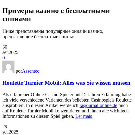
Примеры казино с бесплатными
спинами
Ниже представлены популярные онлайн казино,
предлагающие бесплатные спины:
30
set,2025
0
por
Assentec
Roulette Turnier Mobil: Alles was Sie wissen müssen
Als erfahrener Online-Casino-Spieler mit 15 Jahren Erfahrung habe
ich viele verschiedene Varianten des beliebten Casinospiels Roulette
ausprobiert. In diesem Artikel werde ich
rasjournal-online.de
mich
auf Roulette Turnier Mobil konzentrieren und Ihnen alle wichtigen
Informationen zu diesem Spiel geben.
Ler mais
29
set,2025