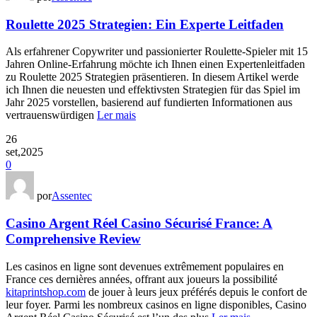
Roulette 2025 Strategien: Ein Experte Leitfaden
Als erfahrener Copywriter und passionierter Roulette-Spieler mit 15
Jahren Online-Erfahrung möchte ich Ihnen einen Expertenleitfaden
zu Roulette 2025 Strategien präsentieren. In diesem Artikel werde
ich Ihnen die neuesten und effektivsten Strategien für das Spiel im
Jahr 2025 vorstellen, basierend auf fundierten Informationen aus
vertrauenswürdigen
Ler mais
26
set,2025
0
por
Assentec
Casino Argent Réel Casino Sécurisé France: A
Comprehensive Review
Les casinos en ligne sont devenues extrêmement populaires en
France ces dernières années, offrant aux joueurs la possibilité
kitaprintshop.com
de jouer à leurs jeux préférés depuis le confort de
leur foyer. Parmi les nombreux casinos en ligne disponibles, Casino