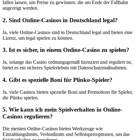
fallen lassen, um Preise zu gewinnen, die am Ende der Fallbahn
angezeigt werden.
2. Sind Online-Casinos in Deutschland legal?
Ja, viele Online-Casinos sind in Deutschland legal und bieten eine
Lizenz, um legal spielen zu können.
3. Ist es sicher, in einem Online-Casino zu spielen?
Ja, solange das Casino ordnungsgemäß lizenziert und reguliert ist,
bietet es ein sicheres Spielerlebnis mit Datenschutzmaßnahmen.
4. Gibt es spezielle Boni für Plinko-Spieler?
Ja, viele Casinos bieten spezielle Boni und Promotions für Spieler,
die Plinko spielen.
5. Wie kann ich mein Spielverhalten in Online-
Casinos regulieren?
Die meisten Online-Casinos bieten Werkzeuge wie
Einzahlungslimits, Verlustlimits und Selbstsperroptionen, um das
Spielverhalten zu regulieren.