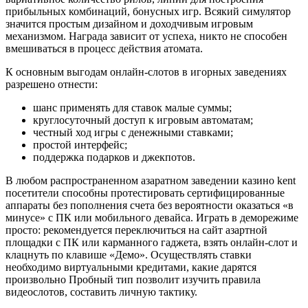
прибыльных комбинаций, бонусных игр. Всякий симулятор
значится простым дизайном и доходчивым игровым
механизмом. Награда зависит от успеха, никто не способен
вмешиваться в процесс действия атомата.
К основным выгодам онлайн-слотов в игорных заведениях
разрешено отнести:
шанс применять для ставок малые суммы;
круглосуточный доступ к игровым автоматам;
честный ход игры с денежными ставками;
простой интерфейс;
поддержка подарков и джекпотов.
В любом распространенном азаратном заведении казино kent
посетители способны протестировать сертифицированные
аппараты без пополнения счета без вероятности оказаться «в
минусе» с ПК или мобильного девайса. Играть в деморежиме
просто: рекомендуется переключиться на сайт азартной
площадки с ПК или карманного гаджета, взять онлайн-слот и
клацнуть по клавише «Демо». Осуществлять ставки
необходимо виртуальными кредитами, какие дарятся
произвольно Пробный тип позволит изучить правила
видеослотов, составить личную тактику.