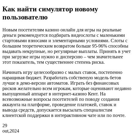
Как найти симулятор новому
пользователю
Новым посетителям казино онлайн для игры на реальные
деньги рекомендуется подбирать видеослоты с маленькими
стартовыми взносами и элементарными условиями. Слоты с
большим теоретическим возвратом больше 95-96% способны
выдавать некрупные, но регулярные выплаты. Принять в учет
при загрузке игры нужно и дисперсию – чем значительнее
этот показатель, тем существеннее степень риска.
Начинать игру целесообразно с малых ставок, постепенно
наращивая бюджет. Разработать собственую модель бетов
лучше в демо-версии автоматов. Играть без финансовых
рисков желательно всем игрокам, которые оценивают недавно
выпущенный аппарат в интернет-казино Кент. На
всевозможные вопросы посетителей по поводу создания
аккаунта на платформе, проведение платежей, ставок и
вывода средств, допускается высылать специалистам
клиентской поддержки в интерактивном чате или по почте.
29
out,2024