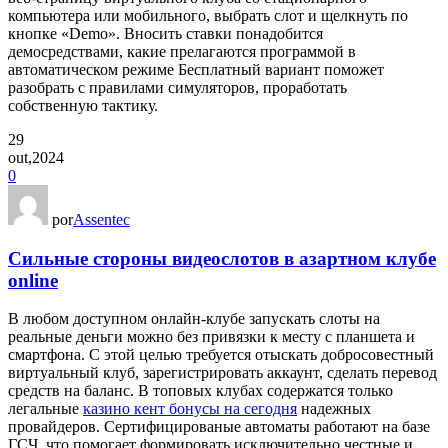
компьютера или мобильного, выбрать слот и щелкнуть по
кнопке «Demo». Вносить ставки понадобится
демосредствами, какие прелагаются программой в
автоматическом режиме Бесплатный вариант поможет
разобрать с правилами симуляторов, проработать
собственную тактику.
29
out,2024
0
por
Assentec
Сильные стороны видеослотов в азартном клубе
online
В любом доступном онлайн-клубе запускать слоты на
реальные деньги можно без привязки к месту с планшета и
смартфона. С этой целью требуется отыскать добросовестный
виртуальный клуб, зарегистрировать аккаунт, сделать перевод
средств на баланс. В топовых клубах содержатся только
легальные
казино кент бонусы на сегодня
надежных
провайдеров. Сертифицированые автоматы работают на базе
ГСЧ, что помогает формировать исключительно честные и