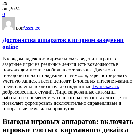
29
out,2024
0
por
Assentec
Достоинства аппаратов в игорном заведении
online
В каждом надежном виртуальном заведении играть в
азартные игры на реальные деньги есть возможность в
подходящем месте с мобильного телефона. Для этого
понадобится найти надежный геймхолл, зарегистрировать
учетную запись, внести депозит. В топовых интернет-казино
представлены исключительно подлинные
1win скачать
добросовестных студий. Лицензированные автоматы
работают с применением генератора случайных чисел, что
позволяет формировать исключительно справедливые и
прозрачные результаты прокруток.
Выгоды игровых аппаратов: включать
игровые слоты с карманного девайса