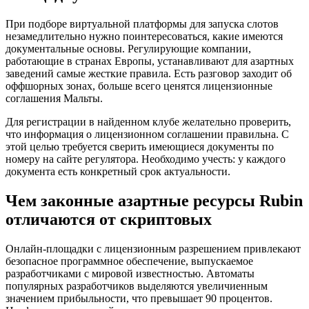
При подборе виртуальной платформы для запуска слотов
незамедлительно нужно поинтересоваться, какие имеются
документальные основы. Регулирующие компании,
работающие в странах Европы, устанавливают для азартных
заведений самые жесткие правила. Есть разговор заходит об
оффшорных зонах, больше всего ценятся лицензионные
соглашения Мальты.
Для регистрации в найденном клубе желательно проверить,
что информация о лицензионном соглашении правильна. С
этой целью требуется сверить имеющиеся документы по
номеру на сайте регулятора. Необходимо учесть: у каждого
документа есть конкретный срок актуальности.
Чем законные азартные ресурсы Rubin
отличаются от скриптовых
Онлайн-площадки с лицензионным разрешением привлекают
безопасное программное обеспечение, выпускаемое
разработчиками с мировой известностью. Автоматы
популярных разработчиков выделяются увеличиенным
значением прибыльности, что превышает 90 процентов.