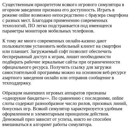
Существенным приоритетом всякого игрового симулятора в
игорном заведении признана его доступность. Играть в
режиме online возможно непосредствено с браузера смартфона
с разных мест. Благодаря применению современных
технологий, ПО легко подстраивается под имеющееся
параметры мониторов мобильных телефонов.
К тому же много современных онлайн-казино дают
пользователям установить мобильный клиент на смартфон
или планшет. Загружаемый софт позволит обеспечить
беспрерывный доступ к играм, лишит необходимости
подбирать рабочие зеркальные сайты при ограниченности
официального ресурса. Получить ссылку для загрузки
самостоятельной программы можно на основном веб-ресурсе
азартного заведения онлайн или отправив сообщение в
техподдержку.
Образцом нынешних игровых аппаратов признаны
«однорукие бандиты»». По сравнению с последними, online
слоты содержат разнообразное число рилов, призовых линий,
бонусных игр. Всякий симулятор характеризуется удобным
оформлением и элементарным принципом действия.
Денежный приз зависит от успеха, никто не способен
вмешиваться в алгоримт работы симулятора.