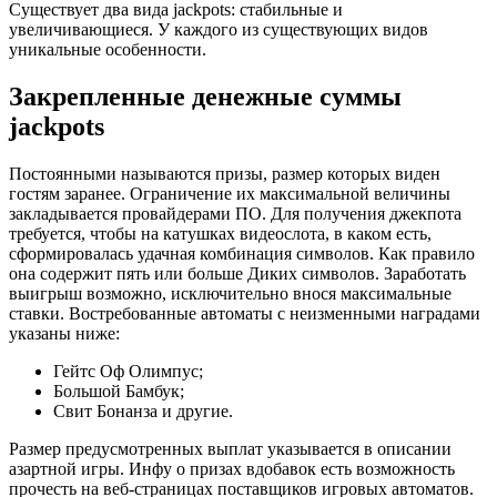
Существует два вида jackpots: стабильные и
увеличивающиеся. У каждого из существующих видов
уникальные особенности.
Закрепленные денежные суммы
jackpots
Постоянными называются призы, размер которых виден
гостям заранее. Ограничение их максимальной величины
закладывается провайдерами ПО. Для получения джекпота
требуется, чтобы на катушках видеослота, в каком есть,
сформировалась удачная комбинация символов. Как правило
она содержит пять или больше Диких символов. Заработать
выигрыш возможно, исключительно внося максимальные
ставки. Востребованные автоматы с неизменными наградами
указаны ниже:
Гейтс Оф Олимпус;
Большой Бамбук;
Свит Бонанза и другие.
Размер предусмотренных выплат указывается в описании
азартной игры. Инфу о призах вдобавок есть возможность
прочесть на веб-страницах поставщиков игровых автоматов.