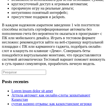
круглосуточный доступ к игровым автоматам;
прозрачную игру на реальные деньги;
интуитивно понятный интерфейс;
присутствие подарков и jackpots.
В каждом надежном азаратном заведении 1 win посетители
способны испытать сертифицированные автоматы без
пополнения счета без вероятности оказаться в проигрыше» с
ПК или мобильного девайса. Играть в тестовом формате
несложно: рекомендуется зайти на веб-страницу виртуальной
площадки с ПК или карманного гаджета, подобрать онлайн-
слот и клацнуть по клавише «Демо». Совершать беты
понадобится виртуальными монетами, что предоставляются
системой автоматически Тестовый вариант поможет вникнуть
в суть правил симуляторов, проработать личную модель.
Posts recentes
Lorem ipsum dolor sit amet
Аттила автомат: как онлайн‑слоты захватывают
Казахстан
султан казино отзывы: как казахстанские игроки