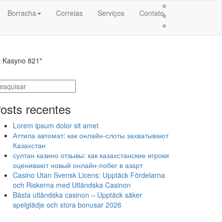
Borracha
Correias
Serviços
Contato
t Kasyno 821"
osts recentes
Lorem ipsum dolor sit amet
Аттила автомат: как онлайн‑слоты захватывают
Казахстан
султан казино отзывы: как казахстанские игроки
оценивают новый онлайн‑побег в азарт
Casino Utan Svensk Licens: Upptäck Fördelarna
och Riskerna med Utländska Casinon
Bästa utländska casinon – Upptäck säker
spelglädje och stora bonusar 2026