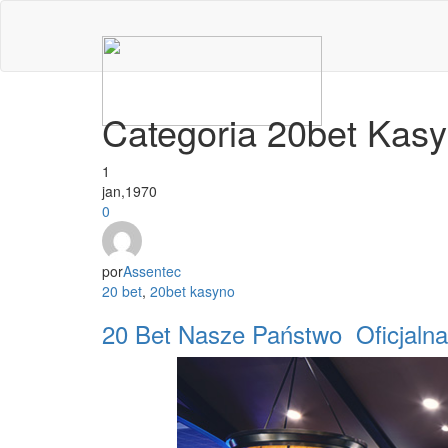
Categoria 20bet Kas
1
jan,1970
0
por
Assentec
20 bet
,
20bet kasyno
20 Bet Nasze Państwo ️ Oficjaln