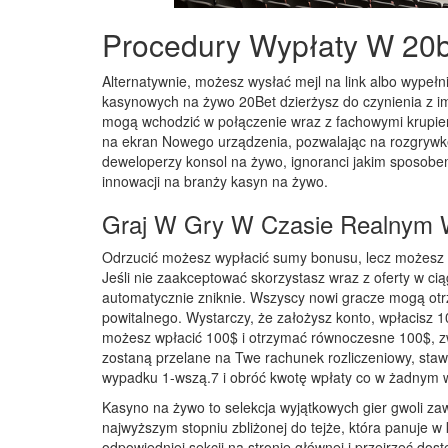
Procedury Wypłaty W 20b
Alternatywnie, możesz wysłać mejl na link albo wypełn
kasynowych na żywo 20Bet dzierżysz do czynienia z i
mogą wchodzić w połączenie wraz z fachowymi krupier
na ekran Nowego urządzenia, pozwalając na rozgrywk
deweloperzy konsol na żywo, ignoranci jakim sposobem
innowacji na branży kasyn na żywo.
Graj W Gry W Czasie Realnym 
Odrzucić możesz wypłacić sumy bonusu, lecz możesz 
Jeśli nie zaakceptować skorzystasz wraz z oferty w ci
automatycznie zniknie. Wszyscy nowi gracze mogą otr
powitalnego. Wystarczy, że założysz konto, wpłacisz 1
możesz wpłacić 100$ i otrzymać równoczesne 100$, z
zostaną przelane na Twe rachunek rozliczeniowy, sta
wypadku 1-wszą.7 i obróć kwotę wpłaty co w żadnym w
Kasyno na żywo to selekcja wyjątkowych gier gwoli za
najwyższym stopniu zbliżonej do tejże, która panuje w
odpowiedniej sekcji na stronie głównej i przejrzeć d