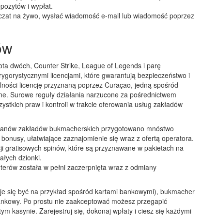
ozytów i wypłat.
zat na żywo, wysłać wiadomość e-mail lub wiadomość poprzez
ów
ta dwóch, Counter Strike, League of Legends i parę
gorystycznymi licencjami, które gwarantują bezpieczeństwo i
ności licencję przyznaną poprzez Curaçao, jedną spośród
line. Surowe reguły działania narzucone za pośrednictwem
ystkich praw i kontroli w trakcie oferowania usług zakładów
i fanów zakładów bukmacherskich przygotowano mnóstwo
bonusy, ułatwiające zaznajomienie się wraz z ofertą operatora.
i gratisowych spinów, które są przyznawane w pakietach na
ałych dzionki.
uterów została w pełni zaczerpnięta wraz z odmiany
je się być na przykład spośród kartami bankowymi), bukmacher
bankowy. Po prostu nie zaakceptować możesz przegapić
ym kasynie. Zarejestruj się, dokonaj wpłaty i ciesz się każdymi