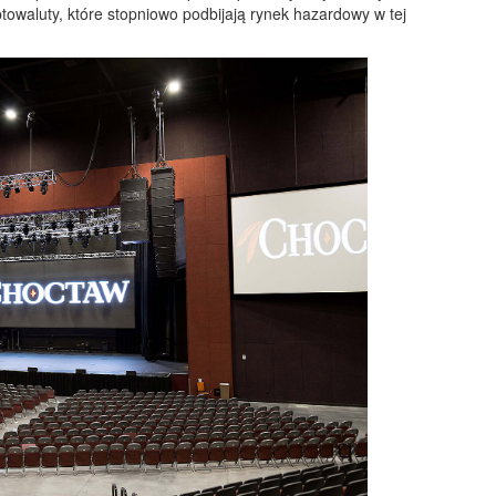
towaluty, które stopniowo podbijają rynek hazardowy w tej