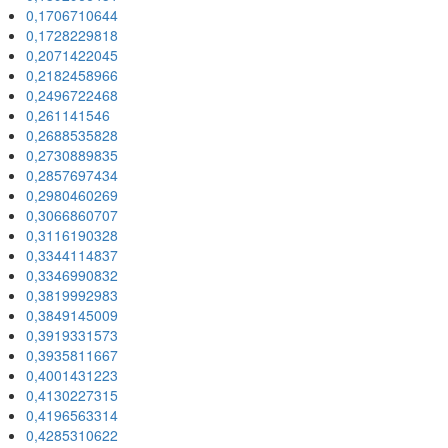
0,1706710644
0,1728229818
0,2071422045
0,2182458966
0,2496722468
0,261141546
0,2688535828
0,2730889835
0,2857697434
0,2980460269
0,3066860707
0,3116190328
0,3344114837
0,3346990832
0,3819992983
0,3849145009
0,3919331573
0,3935811667
0,4001431223
0,4130227315
0,4196563314
0,4285310622