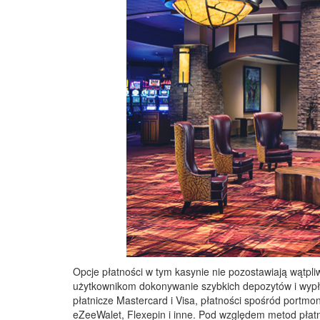
Opcje płatności w tym kasynie nie pozostawiają wątpliw
użytkownikom dokonywanie szybkich depozytów i wypł
płatnicze Mastercard i Visa, płatności spośród portmo
eZeeWalet, Flexepin i inne. Pod względem metod płatn