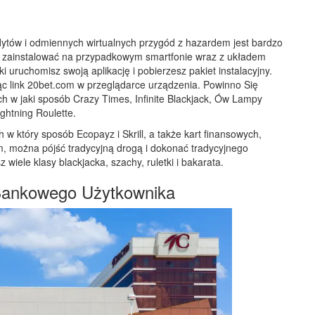
ytów i odmiennych wirtualnych przygód z hazardem jest bardzo
a zainstalować na przypadkowym smartfonie wraz z układem
 uruchomisz swoją aplikację i pobierzesz pakiet instalacyjny.
jąc link 20bet.com w przeglądarce urządzenia. Powinno Się
ch w jaki sposób Crazy Times, Infinite Blackjack, Ów Lampy
ghtning Roulette.
h w który sposób Ecopayz i Skrill, a także kart finansowych,
m, można pójść tradycyjną drogą i dokonać tradycyjnego
wiele klasy blackjacka, szachy, ruletki i bakarata.
Bankowego Użytkownika