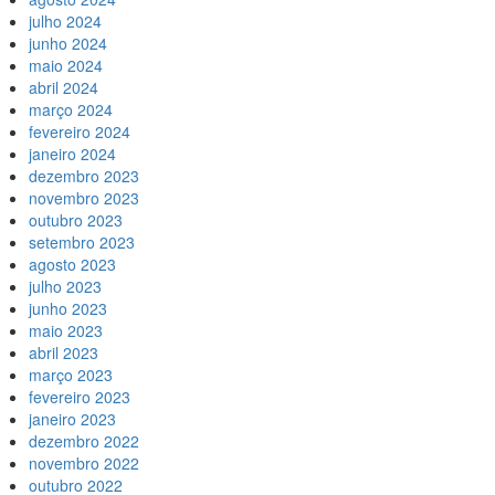
julho 2024
junho 2024
maio 2024
abril 2024
março 2024
fevereiro 2024
janeiro 2024
dezembro 2023
novembro 2023
outubro 2023
setembro 2023
agosto 2023
julho 2023
junho 2023
maio 2023
abril 2023
março 2023
fevereiro 2023
janeiro 2023
dezembro 2022
novembro 2022
outubro 2022