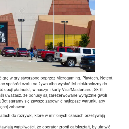
ć grę w gry stworzone poprzez Microgaming, Playtech, Netent,
ać spośród czatu na żywo albo wysłać list elektroniczny do
opcji płatności, w naszym karty Visa/Mastercard, Skrill,
Jeśli uważasz, że bonusy są zarezerwowane wyłącznie gwoli
20Bet staramy się zawsze zapewnić najlepsze warunki, aby
ięcej zabawne.
matach do rozrywki, które w minionych czasach przeżywają
awiają wątpliwości, że operator zrobił całokształt, by ułatwić