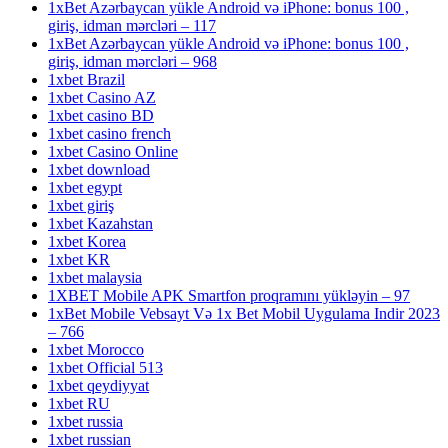
1xBet Azərbaycan yükle Android və iPhone: bonus 100 ,
giriş, idman mərcləri – 117
1xBet Azərbaycan yükle Android və iPhone: bonus 100 ,
giriş, idman mərcləri – 968
1xbet Brazil
1xbet Casino AZ
1xbet casino BD
1xbet casino french
1xbet Casino Online
1xbet download
1xbet egypt
1xbet giriş
1xbet Kazahstan
1xbet Korea
1xbet KR
1xbet malaysia
1XBET Mobile APK Smartfon proqramını yükləyin – 97
1xBet Mobile Vebsayt Və 1x Bet Mobil Uygulama Indir 2023
– 766
1xbet Morocco
1xbet Official 513
1xbet qeydiyyat
1xbet RU
1xbet russia
1xbet russian