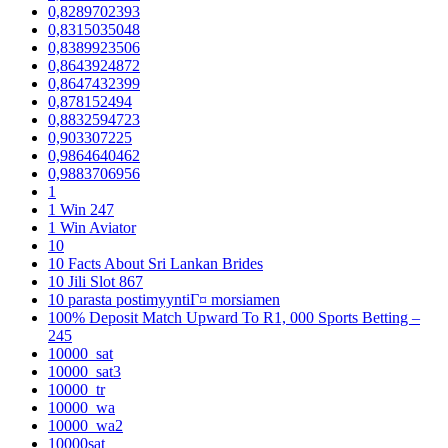
0,8289702393
0,8315035048
0,8389923506
0,8643924872
0,8647432399
0,878152494
0,8832594723
0,903307225
0,9864640462
0,9883706956
1
1 Win 247
1 Win Aviator
10
10 Facts About Sri Lankan Brides
10 Jili Slot 867
10 parasta postimyyntiГ¤ morsiamen
100% Deposit Match Upward To R1, 000 Sports Betting –
245
10000_sat
10000_sat3
10000_tr
10000_wa
10000_wa2
10000sat