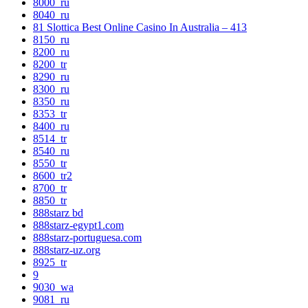
8000_ru
8040_ru
81 Slottica Best Online Casino In Australia – 413
8150_ru
8200_ru
8200_tr
8290_ru
8300_ru
8350_ru
8353_tr
8400_ru
8514_tr
8540_ru
8550_tr
8600_tr2
8700_tr
8850_tr
888starz bd
888starz-egypt1.com
888starz-portuguesa.com
888starz-uz.org
8925_tr
9
9030_wa
9081_ru