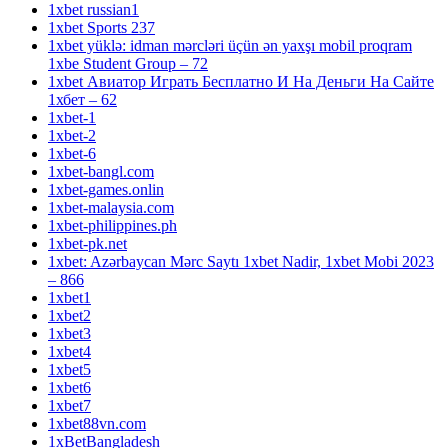
1xbet russian1
1xbet Sports 237
1xbet yüklə: idman mərcləri üçün ən yaxşı mobil proqram
1xbe Student Group – 72
1xbet Авиатор Играть Бесплатно И На Деньги На Сайте
1хбет – 62
1xbet-1
1xbet-2
1xbet-6
1xbet-bangl.com
1xbet-games.onlin
1xbet-malaysia.com
1xbet-philippines.ph
1xbet-pk.net
1xbet: Azərbaycan Mərc Saytı 1xbet Nadir, 1xbet Mobi 2023
– 866
1xbet1
1xbet2
1xbet3
1xbet4
1xbet5
1xbet6
1xbet7
1xbet88vn.com
1xBetBangladesh