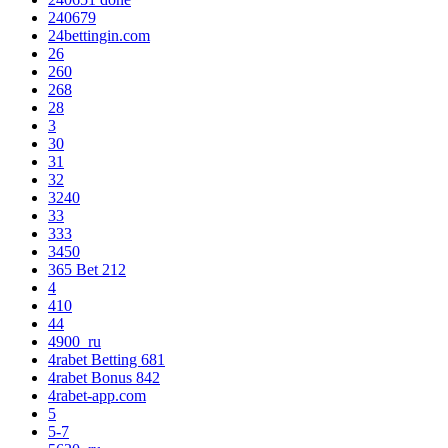
240679
24bettingin.com
26
260
268
28
3
30
31
32
3240
33
333
3450
365 Bet 212
4
410
44
4900_ru
4rabet Betting 681
4rabet Bonus 842
4rabet-app.com
5
5-7