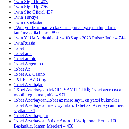
1win Sign Up 403
1win Sign Up 776
1win Site Oficial 437
1win Turkiye
1win uzbekistan
1Win yukle: idman və kazino üçün ən yaxşı tətbiq" kimi
tərcümə edilə bilər – 890
1win Yüklə Android apk və iOS app 2023 Pulsuz Indir – 744
1winRussia
1xbet
1xbet apk
1xbet arabic
1xbet Argentina
1xbet Az
1xbet AZ Casino
1XBET AZ Giriş
1xbet Azerbajan
1Xbet Azerbaycan MƏRC SAYTI GİRİŞ 1xbet azerbaycan
mobil uygulama yukle – 971
1xbet Azerbaycan,1xbet az merc saytı, en yaxsi bukmeker
1xbet Azerbaycan merc oyunlari, 1xbet az, Azerbaycan merc
saytlari 174
1xbet Azerbaydjan
1xbet Azərbaycan Yükle Android Və Iphone: Bonus 100 ,
Başlanğıc, Idman Mərcləri – 458