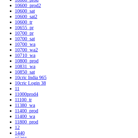
10600_prod2
10600_sat
10600_sat2
10600_tr
10655_pr
10700_pr
10700_sat
10700_wa
10700_wa2
10710_wa
10800_prod
10831_wa
10850_sat
10cric India 965
10cric Login 38
11
11000prod4
11100_tr
11380_wa
11400_prod
11400_wa
11800_prod
12
1440