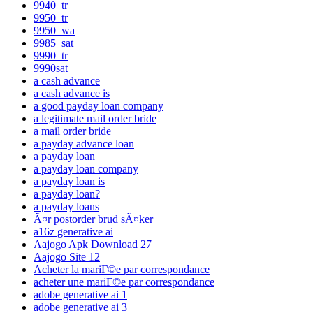
9940_tr
9950_tr
9950_wa
9985_sat
9990_tr
9990sat
a cash advance
a cash advance is
a good payday loan company
a legitimate mail order bride
a mail order bride
a payday advance loan
a payday loan
a payday loan company
a payday loan is
a payday loan?
a payday loans
Ã¤r postorder brud sÃ¤ker
a16z generative ai
Aajogo Apk Download 27
Aajogo Site 12
Acheter la mariГ©e par correspondance
acheter une mariГ©e par correspondance
adobe generative ai 1
adobe generative ai 3