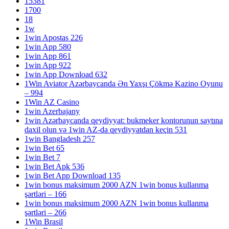
15381
1700
18
1w
1win Apostas 226
1win App 580
1win App 861
1win App 922
1win App Download 632
1Win Aviator Azərbaycanda Ən Yaxşı Çökmə Kazino Oyunu
– 994
1Win AZ Casino
1win Azerbajany
1win Azərbaycanda qeydiyyat: bukmeker kontorunun saytına
daxil olun və 1win AZ-da qeydiyyatdan keçin 531
1win Bangladesh 257
1win Bet 65
1win Bet 7
1win Bet Apk 536
1win Bet App Download 135
1win bonus maksimum 2000 AZN 1win bonus kullanma
şərtləri – 166
1win bonus maksimum 2000 AZN 1win bonus kullanma
şərtləri – 266
1Win Brasil