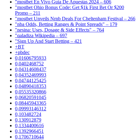
"mostbet En Vivo Guía De Apuestas 2024 – 606
"mostbet Ohio Bonus Code: Get $1k First Bet Or $200
Promo – 211
"mostbet Unveils Nrnb Deals For Cheltenham Festival – 266
"nba Odds, Betting Ranges & Point Spreads" – 179
"nesina: Uses, Dosage & Side Effects" – 764
"qaladiza Wikipedia – 697
"Sign Up And Start Betting – 421
+BT
+pbdec
0,01606795933
0,0402468752
0,04314608437
0,04352469993
0,04744125425
0,04890418353
0,05535320866
0,06820591045
0,08445943365
0,09993146312
0,103482724
0,130912879
0,1334400616
0,1392966451
0,1706710644