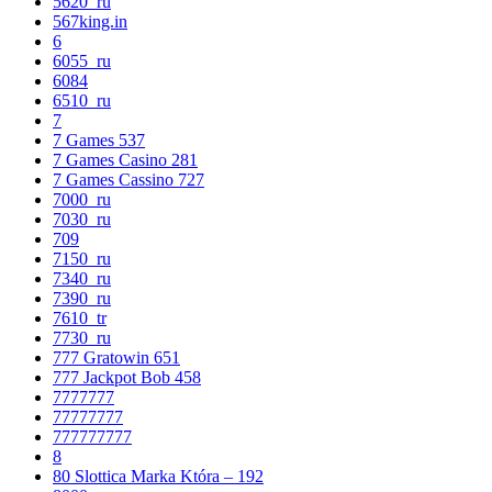
5620_ru
567king.in
6
6055_ru
6084
6510_ru
7
7 Games 537
7 Games Casino 281
7 Games Cassino 727
7000_ru
7030_ru
709
7150_ru
7340_ru
7390_ru
7610_tr
7730_ru
777 Gratowin 651
777 Jackpot Bob 458
7777777
77777777
777777777
8
80 Slottica Marka Która – 192