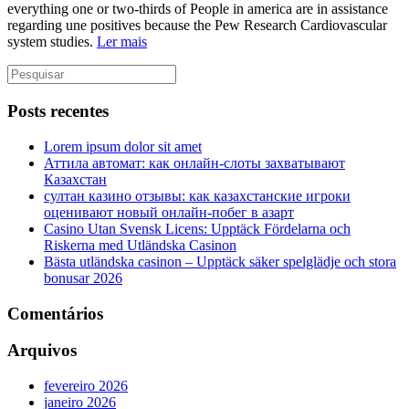
everything one or two-thirds of People in america are in assistance
regarding une positives because the Pew Research Cardiovascular
system studies.
Ler mais
Posts recentes
Lorem ipsum dolor sit amet
Аттила автомат: как онлайн‑слоты захватывают
Казахстан
султан казино отзывы: как казахстанские игроки
оценивают новый онлайн‑побег в азарт
Casino Utan Svensk Licens: Upptäck Fördelarna och
Riskerna med Utländska Casinon
Bästa utländska casinon – Upptäck säker spelglädje och stora
bonusar 2026
Comentários
Arquivos
fevereiro 2026
janeiro 2026