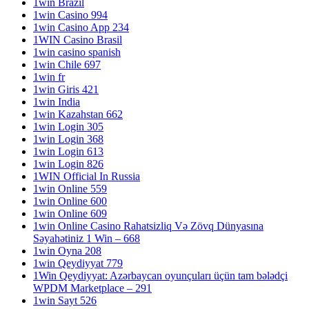
1win Brazil
1win Casino 994
1win Casino App 234
1WIN Casino Brasil
1win casino spanish
1win Chile 697
1win fr
1win Giris 421
1win India
1win Kazahstan 662
1win Login 305
1win Login 368
1win Login 613
1win Login 826
1WIN Official In Russia
1win Online 559
1win Online 600
1win Online 609
1win Online Casino Rahatsizliq Və Zövq Dünyasına
Səyahətiniz 1 Win – 668
1win Oyna 208
1win Qeydiyyat 779
1Win Qeydiyyat: Azərbaycan oyunçuları üçün tam bələdçi
WPDM Marketplace – 291
1win Sayt 526