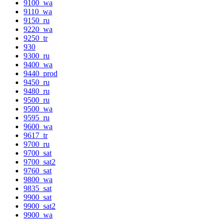
9100_wa
9110_wa
9150_ru
9220_wa
9250_tr
930
9300_ru
9400_wa
9440_prod
9450_ru
9480_ru
9500_ru
9500_wa
9595_ru
9600_wa
9617_tr
9700_ru
9700_sat
9700_sat2
9760_sat
9800_wa
9835_sat
9900_sat
9900_sat2
9900_wa