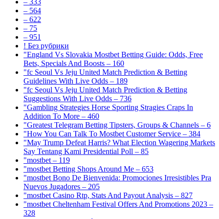
– 333
– 564
– 622
– 75
– 951
! Без рубрики
"England Vs Slovakia Mostbet Betting Guide: Odds, Free
Bets, Specials And Boosts – 160
"fc Seoul Vs Jeju United Match Prediction & Betting
Guidelines With Live Odds – 189
"fc Seoul Vs Jeju United Match Prediction & Betting
Suggestions With Live Odds – 736
"Gambling Strategies Horse Sporting Stragies Craps In
Addition To More – 460
"Greatest Telegram Betting Tipsters, Groups & Channels – 6
"How You Can Talk To Mostbet Customer Service – 384
"May Trump Defeat Harris? What Election Wagering Markets
Say Tentang Kami Presidential Poll – 85
"mostbet – 119
"mostbet Betting Shops Around Me – 653
"mostbet Bono De Bienvenida: Promociones Irresistibles Pra
Nuevos Jugadores – 205
"mostbet Casino Rtp, Stats And Payout Analysis – 827
"mostbet Cheltenham Festival Offers And Promotions 2023 –
328