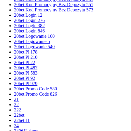
20bet Kod Promocyjny Bez Depozytu 551
20bet Kod Promocyjny Bez Depozytu 573
20bet Login 12
20bet Login 276
20bet Login 382
20bet Login 846
20bet Logowanie 160
20bet Logowanie 5
20bet Logowanie 540
20bet Pl 178
20bet Pl 210
20bet Pl 22
20bet Pl 487
20bet Pl 583
20bet Pl 92
20bet Pl 979
20bet Promo Code 580
20bet Promo Code 826
21
22
222
22bet
22bet IT
24
240651 done