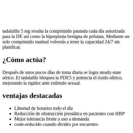
tadalafilo 5 mg resulta la comprimido pautada cada día autorizada
para la DE así como la hiperplasia benigna de próstata. Mediante un
solo comprimido matinal volverás a tener la capacidad 24/7 sin
planificar.
¿Cómo actúa?
Después de unos pocos días de toma diaria se logra steady-state
sérico. El tadalafilo bloquea la PDE5 y potencia el óxido nítrico,
mejorando la rigidez ante estímulo sexual.
ventajas destacadas
Libertad de horarios todo el día
Reducción de obstrucción prostática en pacientes con HBP
Mejor tolerancia frente a uso a demanda
coste-reducido cuando divides por encuentro