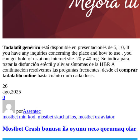
Tadalafil genérico
está disponible en presentaciones de 5, 10, If
you have any inquiries concerning the place and how to use , you
can get hold of us at our internet site. 20 y 40 mg. Se indica para
tratar la disfunción eréctil y aliviar síntomas de la HBP. A
continuación resolvemos las preguntas frecuentes: desde el
comprar
tadalafilo online
hasta cuánto dura cada dosis.
26
ago,2025
0
por
Assentec
mostbet min kod
,
mostbet skachat ios
,
mostbet uz aviator
Mostbet Crash bonusu ilə oyunu necə qorumaq olar