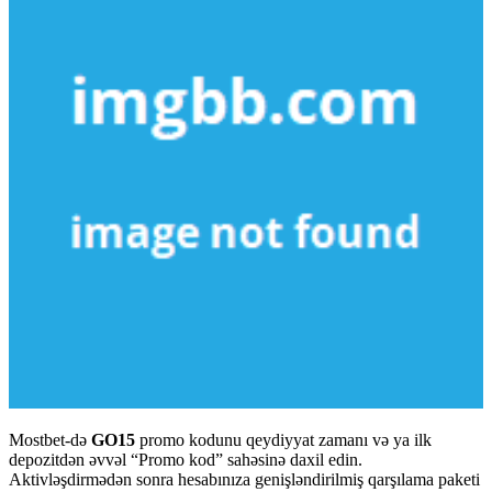
Mostbet-də
GO15
promo kodunu qeydiyyat zamanı və ya ilk
depozitdən əvvəl “Promo kod” sahəsinə daxil edin.
Aktivləşdirmədən sonra hesabınıza genişləndirilmiş qarşılama paketi