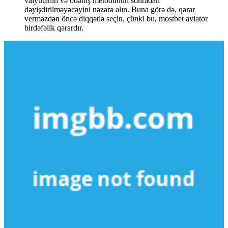
valyutanın və ödəniş metodunun sonradan
dəyişdirilməyəcəyini nəzərə alın. Buna görə də, qərar
verməzdən öncə diqqətlə seçin, çünki bu, mostbet aviator
birdəfəlik qərardır.