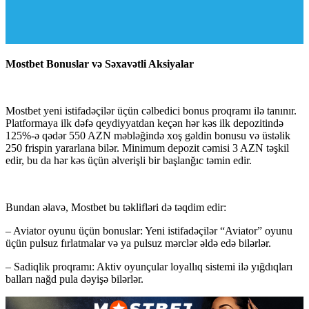
Mostbet Bonuslar və Səxavətli Aksiyalar
Mostbet yeni istifadəçilər üçün cəlbedici bonus proqramı ilə tanınır.
Platformaya ilk dəfə qeydiyyatdan keçən hər kəs ilk depozitində
125%-ə qədər 550 AZN məbləğində xoş gəldin bonusu və üstəlik
250 frispin yararlana bilər. Minimum depozit cəmisi 3 AZN təşkil
edir, bu da hər kəs üçün əlverişli bir başlanğıc təmin edir.
Bundan əlavə, Mostbet bu təklifləri də təqdim edir:
– Aviator oyunu üçün bonuslar: Yeni istifadəçilər “Aviator” oyunu
üçün pulsuz fırlatmalar və ya pulsuz mərclər əldə edə bilərlər.
– Sadiqlik proqramı: Aktiv oyunçular loyallıq sistemi ilə yığdıqları
balları nağd pula dəyişə bilərlər.