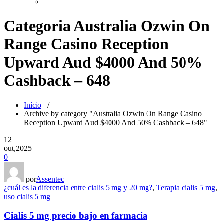
Categoria Australia Ozwin On
Range Casino Reception
Upward Aud $4000 And 50%
Cashback – 648
Início
/
Archive by category "Australia Ozwin On Range Casino
Reception Upward Aud $4000 And 50% Cashback – 648"
12
out,2025
0
por
Assentec
¿cuál es la diferencia entre cialis 5 mg y 20 mg?
,
Terapia cialis 5 mg
,
uso cialis 5 mg
Cialis 5 mg precio bajo en farmacia