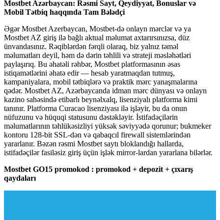
Mostbet Azərbaycan: Rəsmi Sayt, Qeydiyyat, Bonuslar və
Mobil Tətbiq haqqında Tam Bələdçi
Əgər Mostbet Azerbaycan, Mostbet-də onlayn mərclər və ya
Mostbet AZ giriş ilə bağlı aktual məlumat axtarırsınızsa, düz
ünvandasınız. Rəqiblərdən fərqli olaraq, biz yalnız təməl
məlumatları deyil, həm də dərin təhlili və strateji məsləhətləri
paylaşırıq. Bu əhatəli rəhbər, Mostbet platformasının əsas
istiqamətlərini əhatə edir — hesab yaratmaqdan tutmuş,
kampaniyalara, mobil tətbiqlərə və praktik mərc yanaşmalarına
qədər. Mostbet AZ, Azərbaycanda idman mərc dünyası və onlayn
kazino sahəsində etibarlı beynəlxalq, lisenziyalı platforma kimi
tanınır. Platforma Curacao lisenziyası ilə işləyir, bu da onun
nüfuzunu və hüquqi statusunu dəstəkləyir. İstifadəçilərin
məlumatlarının təhlükəsizliyi yüksək səviyyədə qorunur; bukmeker
kontoru 128-bit SSL-dən və qabaqcıl firewall sistemlərindən
yararlanır. Bəzən rəsmi Mostbet saytı bloklandığı hallarda,
istifadəçilər fasiləsiz giriş üçün işlək mirror-lardan yararlana bilərlər.
Mostbet GO15 promokod : promokod + depozit + çıxarış
qaydaları