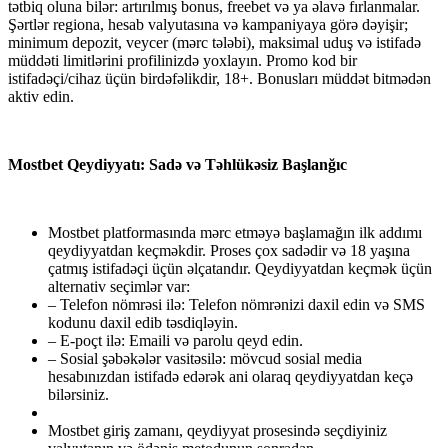
tətbiq oluna bilər: artırılmış bonus, freebet və ya əlavə fırlanmalar.
Şərtlər regiona, hesab valyutasına və kampaniyaya görə dəyişir;
minimum depozit, veycer (mərc tələbi), maksimal uduş və istifadə
müddəti limitlərini profilinizdə yoxlayın. Promo kod bir
istifadəçi/cihaz üçün birdəfəlikdir, 18+. Bonusları müddət bitmədən
aktiv edin.
Mostbet Qeydiyyatı: Sadə və Təhlükəsiz Başlanğıc
Mostbet platformasında mərc etməyə başlamağın ilk addımı
qeydiyyatdan keçməkdir. Proses çox sadədir və 18 yaşına
çatmış istifadəçi üçün əlçatandır. Qeydiyyatdan keçmək üçün
alternativ seçimlər var:
– Telefon nömrəsi ilə: Telefon nömrənizi daxil edin və SMS
kodunu daxil edib təsdiqləyin.
– E-poçt ilə: Emaili və parolu qeyd edin.
– Sosial şəbəkələr vasitəsilə: mövcud sosial media
hesabınızdan istifadə edərək ani olaraq qeydiyyatdan keçə
bilərsiniz.
Mostbet giriş zamanı, qeydiyyat prosesində seçdiyiniz