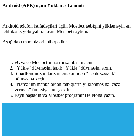
Android (APK) üçün Yükləmə Təlimatı
Android telefon istifadəçiləri üçün Mostbet tətbiqini yükləməyin ən
təhlükəsiz yolu yalnız rəsmi Mostbet saytıdır.
Aşağıdakı mərhələləri tətbiq edin:
Əvvəlcə Mostbet-in rəsmi səhifəsini açın.
“Yüklə” düyməsini tapıb “Yüklə” düyməsini sıxın.
Smartfonunuzun tənzimləmələrindən “Təhlükəsizlik”
bölməsinə keçin.
“Naməlum mənbələrdən tətbiqlərin yüklənməsinə icazə
vermək” funksiyasını işə salın.
Faylı başladın və Mostbet proqramını telefona yazın.