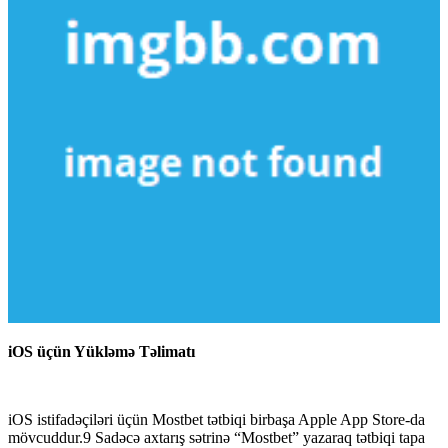
iOS üçün Yükləmə Təlimatı
iOS istifadəçiləri üçün Mostbet tətbiqi birbaşa Apple App Store-da
mövcuddur.9 Sadəcə axtarış sətrinə “Mostbet” yazaraq tətbiqi tapa