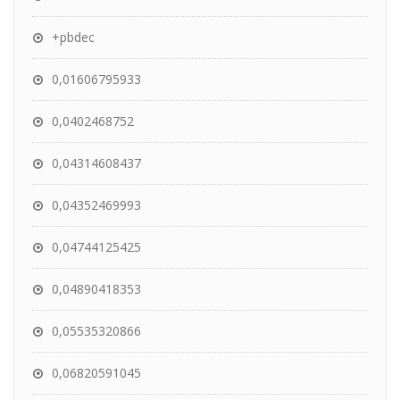
+pbdec
0,01606795933
0,0402468752
0,04314608437
0,04352469993
0,04744125425
0,04890418353
0,05535320866
0,06820591045