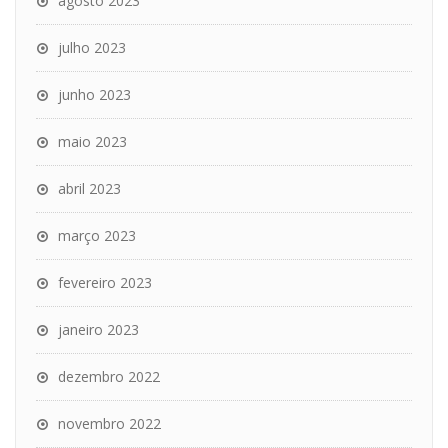
agosto 2023
julho 2023
junho 2023
maio 2023
abril 2023
março 2023
fevereiro 2023
janeiro 2023
dezembro 2022
novembro 2022