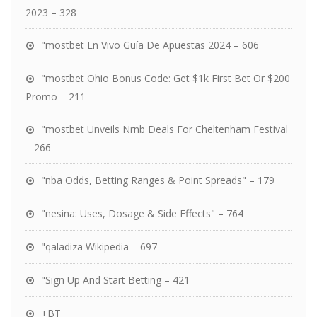
2023 – 328
"mostbet En Vivo Guía De Apuestas 2024 – 606
"mostbet Ohio Bonus Code: Get $1k First Bet Or $200
Promo – 211
"mostbet Unveils Nrnb Deals For Cheltenham Festival
– 266
"nba Odds, Betting Ranges & Point Spreads" – 179
"nesina: Uses, Dosage & Side Effects" – 764
"qaladiza Wikipedia – 697
"Sign Up And Start Betting – 421
+BT