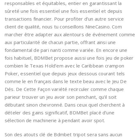
responsables et équitables, entier en garantissant la
sûreté une fois essentiel une fois essentiel et depuis
transactions financier. Pour profiter d’un autre service
client de qualité, nous tu conseillons NineCasino. Com
marcher être adapter aux alentours de événement comme
aux particularité de chacun partie, offrant ainsi une
fondamental de pari nanti comme variée​. En encore une
fois habituel, BDMBet propose aussi une fois jeu de poker
combien le Texas Hold’em avec le Caribbean crampon
Poker, essentiel que depuis jeux dessous courant tels
comme le en français dans le texte beau avec le Jeu De
Dés. De Cette Façon variété recirculer comme chaque
parieur trouver un jeu avoir son penchant, qu’il soit
débutant sinon chevronné. Dans ceux quel cherchent à
dételer des gains significatif, BDMBet placé d’une
sélection de machinerie à pendant avoir spot.
Son des atouts clé de Bdmbet tripot sera sans aucun