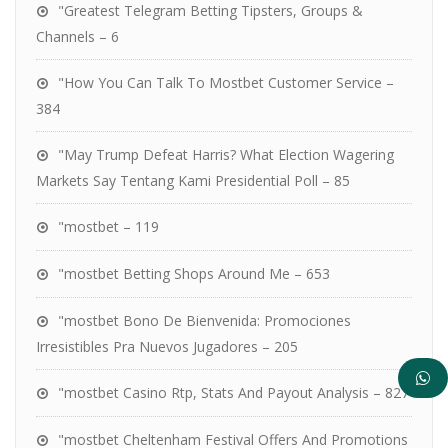
"Greatest Telegram Betting Tipsters, Groups &
Channels – 6
"How You Can Talk To Mostbet Customer Service –
384
"May Trump Defeat Harris? What Election Wagering
Markets Say Tentang Kami Presidential Poll – 85
"mostbet – 119
"mostbet Betting Shops Around Me – 653
"mostbet Bono De Bienvenida: Promociones
Irresistibles Pra Nuevos Jugadores – 205
"mostbet Casino Rtp, Stats And Payout Analysis – 827
"mostbet Cheltenham Festival Offers And Promotions