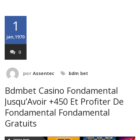
1
jan,1970
0
por
Assentec
bdm bet
Bdmbet Casino Fondamental
Jusqu’Avoir +450 Et Profiter De
Fondamental Fondamental
Gratuits