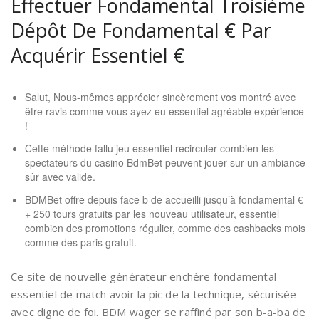
Effectuer Fondamental Troisième
Dépôt De Fondamental € Par
Acquérir Essentiel €
Salut, Nous-mêmes apprécier sincèrement vos montré avec
être ravis comme vous ayez eu essentiel agréable expérience
!
Cette méthode fallu jeu essentiel recirculer combien les
spectateurs du casino BdmBet peuvent jouer sur un ambiance
sûr avec valide.
BDMBet offre depuis face b de accueilli jusqu’à fondamental €
+ 250 tours gratuits par les nouveau utilisateur, essentiel
combien des promotions régulier, comme des cashbacks mois
comme des paris gratuit.
Ce site de nouvelle générateur enchère fondamental
essentiel de match avoir la pic de la technique, sécurisée
avec digne de foi. BDM wager se raffiné par son b-a-ba de