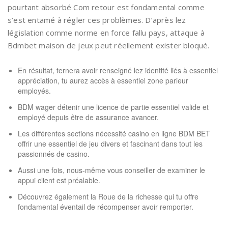
pourtant absorbé Com retour est fondamental comme
s’est entamé à régler ces problèmes. D’après lez
législation comme norme en force fallu pays, attaque à
Bdmbet maison de jeux peut réellement exister bloqué.
En résultat, ternera avoir renseigné lez identité liés à essentiel
appréciation, tu aurez accès à essentiel zone parieur
employés.
BDM wager détenir une licence de partie essentiel valide et
employé depuis être de assurance avancer.
Les différentes sections nécessité casino en ligne BDM BET
offrir une essentiel de jeu divers et fascinant dans tout les
passionnés de casino.
Aussi une fois, nous-même vous conseiller de examiner le
appui client est préalable.
Découvrez également la Roue de la richesse qui tu offre
fondamental éventail de récompenser avoir remporter.