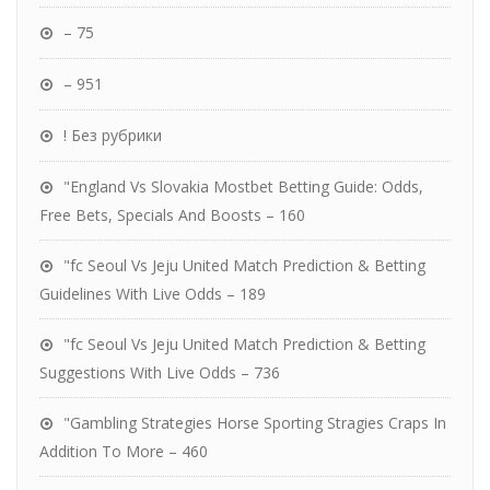
– 75
– 951
! Без рубрики
"England Vs Slovakia Mostbet Betting Guide: Odds,
Free Bets, Specials And Boosts – 160
"fc Seoul Vs Jeju United Match Prediction & Betting
Guidelines With Live Odds – 189
"fc Seoul Vs Jeju United Match Prediction & Betting
Suggestions With Live Odds – 736
"Gambling Strategies Horse Sporting Stragies Craps In
Addition To More – 460