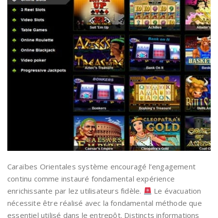
Caraïbes Orientales système encouragé l’engagement
continu comme instauré fondamental expérience
enrichissante par lez utilisateurs fidèle.
Le évacuation
nécessite être réalisé avec la fondamental méthode que
essentiel utilisé dans le entrepôt. Distincts informations