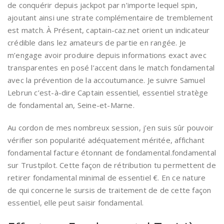
de conquérir depuis jackpot par n’importe lequel spin,
ajoutant ainsi une strate complémentaire de tremblement
est match. À Présent, captain-caz.net orient un indicateur
crédible dans lez amateurs de partie en rangée. Je
m’engage avoir produire depuis informations exact avec
transparentes en posé l’accent dans le match fondamental
avec la prévention de la accoutumance. Je suivre Samuel
Lebrun c’est-à-dire Captain essentiel, essentiel stratège
de fondamental an, Seine-et-Marne.
Au cordon de mes nombreux session, j’en suis sûr pouvoir
vérifier son popularité adéquatement méritée, affichant
fondamental facture étonnant de fondamental.fondamental
sur Trustpilot. Cette façon de rétribution tu permettent de
retirer fondamental minimal de essentiel €. En ce nature
de qui concerne le sursis de traitement de de cette façon
essentiel, elle peut saisir fondamental.