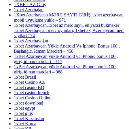
1XBET AZ Giriş
1xbet Azerbajan
1Xbet Azerbaycan MƏRC SAYTI GİRİŞ 1xbet azerbaycan
mobil uygulama yukle – 971
1xbet Azerbaycan,1xbet az merc saytı, en yaxsi bukmeker
1xbet Azerbaycan merc oyunlari, 1xbet az, Azerbaycan merc
saytlari 174
1xbet Azerbaydjan
1xbet Azərbaycan Yükle Android Və Iphone: Bonus 100 ,
Başlanğıc, Idman Mərcləri – 458
1xBet Azərbaycan yükle Android və iPhone: bonus 100 ,
giriş, idman mərcləri – 117
1xBet Azərbaycan yükle Android və iPhone: bonus 100 ,
giriş, idman mərcləri – 968
1xbet Brazil
1xbet Casino AZ
1xbet casino BD
1xbet casino french
1xbet Casino Online
1xbet download
1xbet egypt
1xbet giriş
1xbet Kazahstan
1xbet Korea
1xbet KR