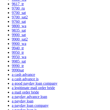
9617_tr
9700_ru
9700_sat
9700_sat2
9760_sat
9800_wa
9835_sat
9900_sat
9900_sat2
9900_wa
9940_tr
9950_tr
9950_wa
9985_sat
9990_tr
9990sat
a cash advance
a cash advance is
a good payday loan company
a legitimate mail order bride
a mail order bride
a payday advance loan
a payday loan
a payday loan company
a payday loan is