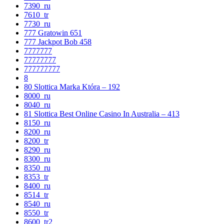
7390_ru
7610_tr
7730_ru
777 Gratowin 651
777 Jackpot Bob 458
7777777
77777777
777777777
8
80 Slottica Marka Która – 192
8000_ru
8040_ru
81 Slottica Best Online Casino In Australia – 413
8150_ru
8200_ru
8200_tr
8290_ru
8300_ru
8350_ru
8353_tr
8400_ru
8514_tr
8540_ru
8550_tr
8600_tr2