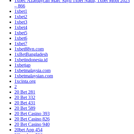
1xbet: Azərbaycan Mərc Saytı 1xbet Nadir, 1xbet Mobi 2023
– 866
1xbet1
1xbet2
1xbet3
1xbet4
1xbet5
1xbet6
1xbet7
1xbet88vn.com
1xBetBangladesh
1xbetindonesia.id
1xbetjap
1xbetmalaysia.com
1xbetmalaysian.com
1xcinta.org
2
20 Bet 281
20 Bet 332
20 Bet 431
20 Bet 589
20 Bet Casino 393
20 Bet Casino 826
20 Bet Casino 940
20bet App 454