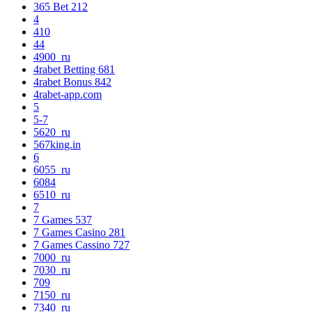
365 Bet 212
4
410
44
4900_ru
4rabet Betting 681
4rabet Bonus 842
4rabet-app.com
5
5-7
5620_ru
567king.in
6
6055_ru
6084
6510_ru
7
7 Games 537
7 Games Casino 281
7 Games Cassino 727
7000_ru
7030_ru
709
7150_ru
7340_ru