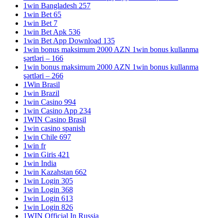
1win Bangladesh 257
1win Bet 65
1win Bet 7
1win Bet Apk 536
1win Bet App Download 135
1win bonus maksimum 2000 AZN 1win bonus kullanma
şərtləri – 166
1win bonus maksimum 2000 AZN 1win bonus kullanma
şərtləri – 266
1Win Brasil
1win Brazil
1win Casino 994
1win Casino App 234
1WIN Casino Brasil
1win casino spanish
1win Chile 697
1win fr
1win Giris 421
1win India
1win Kazahstan 662
1win Login 305
1win Login 368
1win Login 613
1win Login 826
1WIN Official In Russia