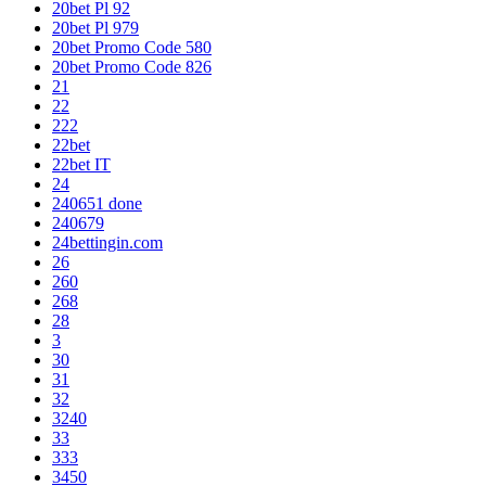
20bet Pl 92
20bet Pl 979
20bet Promo Code 580
20bet Promo Code 826
21
22
222
22bet
22bet IT
24
240651 done
240679
24bettingin.com
26
260
268
28
3
30
31
32
3240
33
333
3450