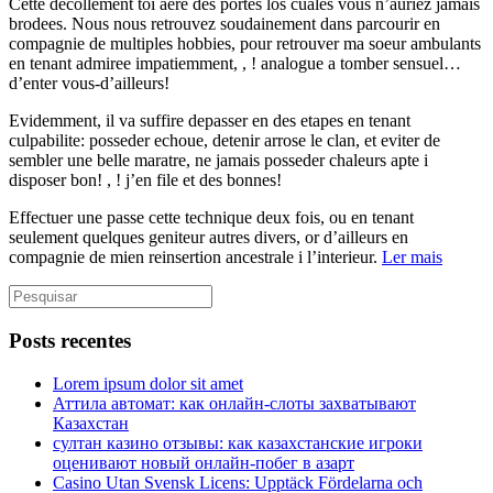
Cette decollement toi aere des portes los cuales vous n’auriez jamais
brodees. Nous nous retrouvez soudainement dans parcourir en
compagnie de multiples hobbies, pour retrouver ma soeur ambulants
en tenant admiree impatiemment, , ! analogue a tomber sensuel…
d’enter vous-d’ailleurs!
Evidemment, il va suffire depasser en des etapes en tenant
culpabilite: posseder echoue, detenir arrose le clan, et eviter de
sembler une belle maratre, ne jamais posseder chaleurs apte i
disposer bon! , ! j’en file et des bonnes!
Effectuer une passe cette technique deux fois, ou en tenant
seulement quelques geniteur autres divers, or d’ailleurs en
compagnie de mien reinsertion ancestrale i l’interieur.
Ler mais
Posts recentes
Lorem ipsum dolor sit amet
Аттила автомат: как онлайн‑слоты захватывают
Казахстан
султан казино отзывы: как казахстанские игроки
оценивают новый онлайн‑побег в азарт
Casino Utan Svensk Licens: Upptäck Fördelarna och