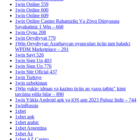
1win Online 559
1win Online 600
1win Online 609
1win Online Casino Rahatsizliq Və Zövq Dünyasına
Səyahətiniz 1 Win – 668
1win Oyna 208
1win Qeydiyyat 779
1Win Qeydiyyat: Azərbaycan oyunçuları üçün tam bələdçi
WPDM Marketplace – 291
1win Sayt 526
1win Sign Up 403
1win Sign Up 776
1win Site Oficial 437
1win Turkiye
1win uzbekistan
1Win yukle: idman və kazino üçün ən yaxşı tətbiq" kimi
tərcümə edilə bilər – 890
1win Yüklə Android apk və iOS app 2023 Pulsuz Indir – 744
1winRussia
1xbet
1xbet apk
1xbet arabic
1xbet Argentina
1xbet Az
1xbet AZ Casino