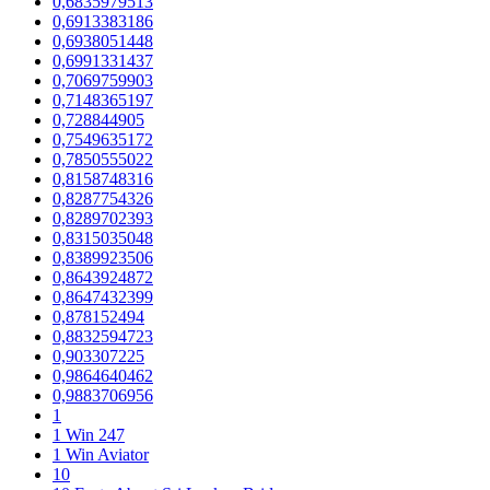
0,6835979513
0,6913383186
0,6938051448
0,6991331437
0,7069759903
0,7148365197
0,728844905
0,7549635172
0,7850555022
0,8158748316
0,8287754326
0,8289702393
0,8315035048
0,8389923506
0,8643924872
0,8647432399
0,878152494
0,8832594723
0,903307225
0,9864640462
0,9883706956
1
1 Win 247
1 Win Aviator
10