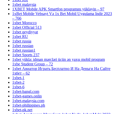
1xbet malaysia
1XBET Mobile APK Smartfon proqramını yükləyin – 97
1xBet Mobile Vebsayt Və 1x Bet Mobil Uygulama Indir 2023
– 766
1xbet Morocco
1xbet Official 513
1xbet qeydiyyat
1xbet RU
1xbet russia
1xbet russian
1xbet russian1
1xbet Sports 237
1xbet yüklə: idman mərcləri üçün ən yaxşı mobil proqram
1xbe Student Group – 72
1xbet Авиатор Играть Бесплатно И На Деньги На Сайте
1хбет – 62
1xbet-1
1xbet-2
1xbet-6
1xbet-bangl.com
1xbet-games.onlin
1xbet-malaysia.com
1xbet-philippines.ph
1xbet-pk.net