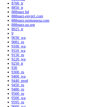
8700_tr
8850_tr
888starz bd
888starz-egypt1.com
888starz-portuguesa.com
888starz-uz.org
8925_tr
9
9030_wa
9081_ru
9100_wa
9110_wa
9150_ru
9220_wa
9250_tr
930
9300_ru
9400_wa
9440_prod
9450_ru
9480_ru
9500_ru
9500_wa
9595_ru
9600_wa