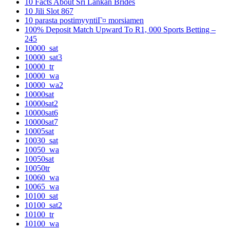
10 Facts About Sri Lankan Brides
10 Jili Slot 867
10 parasta postimyyntiГ¤ morsiamen
100% Deposit Match Upward To R1, 000 Sports Betting –
245
10000_sat
10000_sat3
10000_tr
10000_wa
10000_wa2
10000sat
10000sat2
10000sat6
10000sat7
10005sat
10030_sat
10050_wa
10050sat
10050tr
10060_wa
10065_wa
10100_sat
10100_sat2
10100_tr
10100_wa