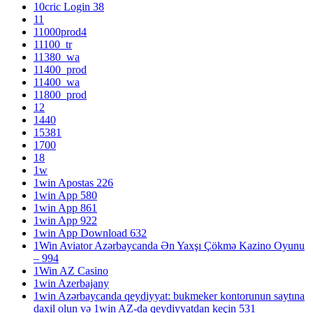
10cric Login 38
11
11000prod4
11100_tr
11380_wa
11400_prod
11400_wa
11800_prod
12
1440
15381
1700
18
1w
1win Apostas 226
1win App 580
1win App 861
1win App 922
1win App Download 632
1Win Aviator Azərbaycanda Ən Yaxşı Çökmə Kazino Oyunu
– 994
1Win AZ Casino
1win Azerbajany
1win Azərbaycanda qeydiyyat: bukmeker kontorunun saytına
daxil olun və 1win AZ-da qeydiyyatdan keçin 531