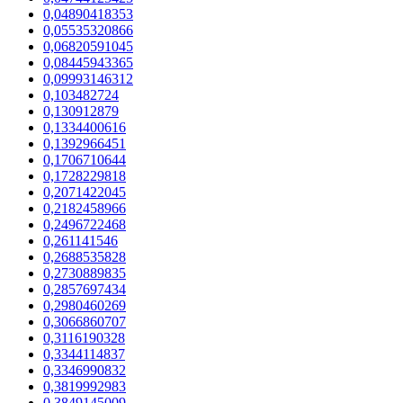
0,04890418353
0,05535320866
0,06820591045
0,08445943365
0,09993146312
0,103482724
0,130912879
0,1334400616
0,1392966451
0,1706710644
0,1728229818
0,2071422045
0,2182458966
0,2496722468
0,261141546
0,2688535828
0,2730889835
0,2857697434
0,2980460269
0,3066860707
0,3116190328
0,3344114837
0,3346990832
0,3819992983
0,3849145009