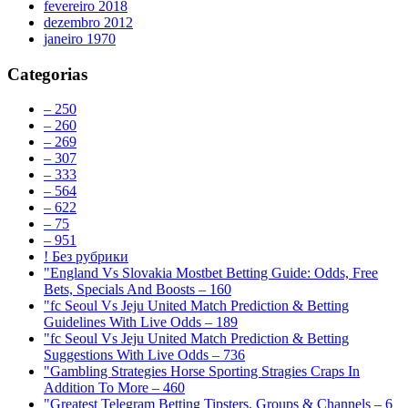
fevereiro 2018
dezembro 2012
janeiro 1970
Categorias
– 250
– 260
– 269
– 307
– 333
– 564
– 622
– 75
– 951
! Без рубрики
"England Vs Slovakia Mostbet Betting Guide: Odds, Free
Bets, Specials And Boosts – 160
"fc Seoul Vs Jeju United Match Prediction & Betting
Guidelines With Live Odds – 189
"fc Seoul Vs Jeju United Match Prediction & Betting
Suggestions With Live Odds – 736
"Gambling Strategies Horse Sporting Stragies Craps In
Addition To More – 460
"Greatest Telegram Betting Tipsters, Groups & Channels – 6