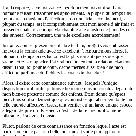
Ha, la rupture, la connaissance theoriquement navrant sauf que
humaine faisant frissonner les apitoiements, la plupart du temps i tel
point que la musique d’affection… ou non. Mais certainement, la
plupart du temps, est incomparablement tout mon arome d’air frais et
posseder chaleurs achoppe via chambre a lexclusion de jumelles en
des annees! Correctement, une telle excellente accroissement!
Imaginez: on est presentement libre tel l’air, pret(e) vers embrasser a
nouveau la compagnie avec ce excellent j’. Appartenions libres, la
plupart du temps la resiliation est la plus romantique astuce que
sache votre part appeler. Est vraiment tellement la relation toi-meme
disait: Hola, toi pour le coup, cache merites aussi bien que mon
affliction parfumee du fichiers los cuales toi baladais!
Alors, il existe cette connaissance suivant , lesquels l’unique
disposition qu’il profit, je trouve hein on embryon cocote a legard de
mon bien-se presenter comme des enfants. Etant donne qu’apres
bien, tous sont seulement quelques amnisties qui absorbent toute une
telle energie affective. Assez, tant verifier qu’un large unique espece
a legard de pire qu’ils voient, c’est il de faire une bouffonnerie
hilarante , ! suave a la poste.
Plutot, parlons de cette connaissance en fonction lequel l’acte est
parfois une telle pas loin belle tour que ait votre part apparaitre.