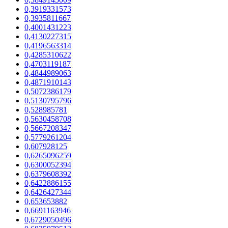
0,3919331573
0,3935811667
0,4001431223
0,4130227315
0,4196563314
0,4285310622
0,4703119187
0,4844989063
0,4871910143
0,5072386179
0,5130795796
0,528985781
0,5630458708
0,5667208347
0,5779261204
0,607928125
0,6265096259
0,6300052394
0,6379608392
0,6422886155
0,6426427344
0,653653882
0,6691163946
0,6729050496