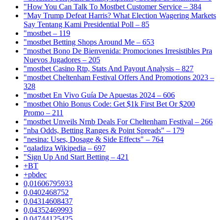
"How You Can Talk To Mostbet Customer Service – 384
"May Trump Defeat Harris? What Election Wagering Markets
Say Tentang Kami Presidential Poll – 85
"mostbet – 119
"mostbet Betting Shops Around Me – 653
"mostbet Bono De Bienvenida: Promociones Irresistibles Pra
Nuevos Jugadores – 205
"mostbet Casino Rtp, Stats And Payout Analysis – 827
"mostbet Cheltenham Festival Offers And Promotions 2023 –
328
"mostbet En Vivo Guía De Apuestas 2024 – 606
"mostbet Ohio Bonus Code: Get $1k First Bet Or $200
Promo – 211
"mostbet Unveils Nrnb Deals For Cheltenham Festival – 266
"nba Odds, Betting Ranges & Point Spreads" – 179
"nesina: Uses, Dosage & Side Effects" – 764
"qaladiza Wikipedia – 697
"Sign Up And Start Betting – 421
+BT
+pbdec
0,01606795933
0,0402468752
0,04314608437
0,04352469993
0,04744125425