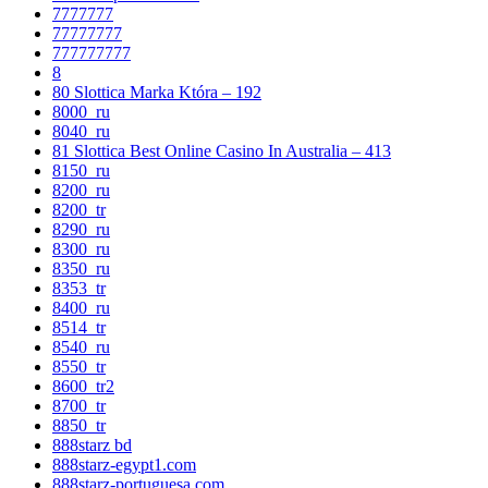
7777777
77777777
777777777
8
80 Slottica Marka Która – 192
8000_ru
8040_ru
81 Slottica Best Online Casino In Australia – 413
8150_ru
8200_ru
8200_tr
8290_ru
8300_ru
8350_ru
8353_tr
8400_ru
8514_tr
8540_ru
8550_tr
8600_tr2
8700_tr
8850_tr
888starz bd
888starz-egypt1.com
888starz-portuguesa.com