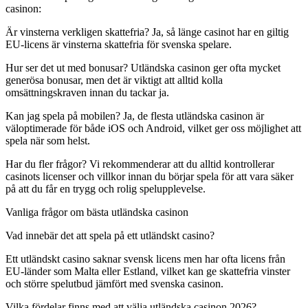
casinon:
Är vinsterna verkligen skattefria? Ja, så länge casinot har en giltig
EU-licens är vinsterna skattefria för svenska spelare.
Hur ser det ut med bonusar? Utländska casinon ger ofta mycket
generösa bonusar, men det är viktigt att alltid kolla
omsättningskraven innan du tackar ja.
Kan jag spela på mobilen? Ja, de flesta utländska casinon är
väloptimerade för både iOS och Android, vilket ger oss möjlighet att
spela när som helst.
Har du fler frågor? Vi rekommenderar att du alltid kontrollerar
casinots licenser och villkor innan du börjar spela för att vara säker
på att du får en trygg och rolig spelupplevelse.
Vanliga frågor om bästa utländska casinon
Vad innebär det att spela på ett utländskt casino?
Ett utländskt casino saknar svensk licens men har ofta licens från
EU-länder som Malta eller Estland, vilket kan ge skattefria vinster
och större spelutbud jämfört med svenska casinon.
Vilka fördelar finns med att välja utländska casinon 2026?