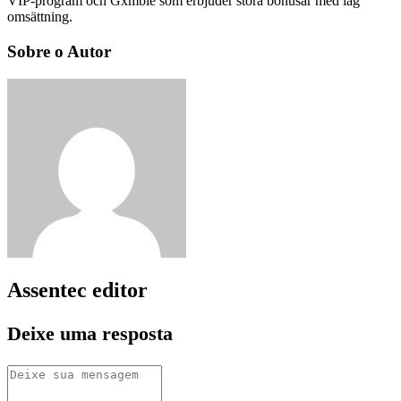
VIP-program och Gxmble som erbjuder stora bonusar med låg
omsättning.
Sobre o Autor
Assentec
editor
Deixe uma resposta