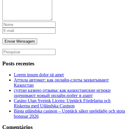
Posts recentes
Lorem ipsum dolor sit amet
Аттила автомат: как онлайн‑слоты захватывают
Казахстан
султан казино отзывы: как казахстанские игроки
оценивают новый онлайн‑побег в азарт
Casino Utan Svensk Licens: Upptäck Fördelarna och
Riskerna med Utländska Casinon
Bästa utländska casinon – Upptäck säker spelglädje och stora
bonusar 2026
Comentários