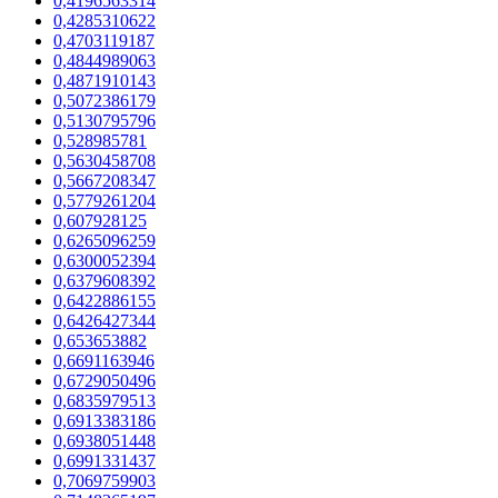
0,4196563314
0,4285310622
0,4703119187
0,4844989063
0,4871910143
0,5072386179
0,5130795796
0,528985781
0,5630458708
0,5667208347
0,5779261204
0,607928125
0,6265096259
0,6300052394
0,6379608392
0,6422886155
0,6426427344
0,653653882
0,6691163946
0,6729050496
0,6835979513
0,6913383186
0,6938051448
0,6991331437
0,7069759903