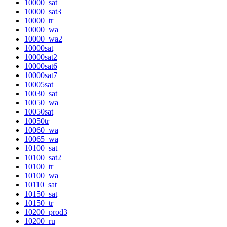
10000_sat
10000_sat3
10000_tr
10000_wa
10000_wa2
10000sat
10000sat2
10000sat6
10000sat7
10005sat
10030_sat
10050_wa
10050sat
10050tr
10060_wa
10065_wa
10100_sat
10100_sat2
10100_tr
10100_wa
10110_sat
10150_sat
10150_tr
10200_prod3
10200_ru