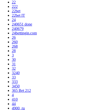
22
222
22bet
22bet IT
24
240651 done
240679
24bettingin.com
26
260
268
28
3
30
31
32
3240
33
333
3450
365 Bet 212
4
410
44
4900_ru