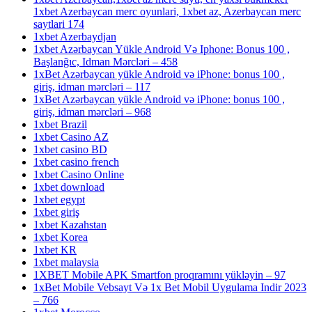
1xbet Azerbaycan merc oyunlari, 1xbet az, Azerbaycan merc
saytlari 174
1xbet Azerbaydjan
1xbet Azərbaycan Yükle Android Və Iphone: Bonus 100 ,
Başlanğıc, Idman Mərcləri – 458
1xBet Azərbaycan yükle Android və iPhone: bonus 100 ,
giriş, idman mərcləri – 117
1xBet Azərbaycan yükle Android və iPhone: bonus 100 ,
giriş, idman mərcləri – 968
1xbet Brazil
1xbet Casino AZ
1xbet casino BD
1xbet casino french
1xbet Casino Online
1xbet download
1xbet egypt
1xbet giriş
1xbet Kazahstan
1xbet Korea
1xbet KR
1xbet malaysia
1XBET Mobile APK Smartfon proqramını yükləyin – 97
1xBet Mobile Vebsayt Və 1x Bet Mobil Uygulama Indir 2023
– 766