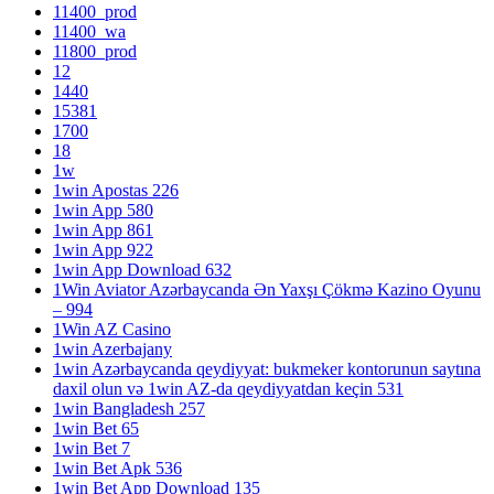
11400_prod
11400_wa
11800_prod
12
1440
15381
1700
18
1w
1win Apostas 226
1win App 580
1win App 861
1win App 922
1win App Download 632
1Win Aviator Azərbaycanda Ən Yaxşı Çökmə Kazino Oyunu
– 994
1Win AZ Casino
1win Azerbajany
1win Azərbaycanda qeydiyyat: bukmeker kontorunun saytına
daxil olun və 1win AZ-da qeydiyyatdan keçin 531
1win Bangladesh 257
1win Bet 65
1win Bet 7
1win Bet Apk 536
1win Bet App Download 135