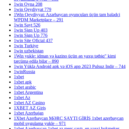
1win Oyna 208
1win Qeydiyyat 779
1Win Qeydiyyat: Azərbaycan oyunçuları üçün tam bələdçi
WPDM Marketplace – 291
1win Sayt 526
1win Sign Up 403
1win Sign Up 776
1win Site Oficial 437
1win Turkiye
1win uzbekistan
1Win yukle: idman və kazino üçün ən yaxşı tətbiq" kimi
tərcümə edilə bilər – 890
1win Yüklə Android apk və iOS app 2023 Pulsuz Indir – 744
1winRussia
1xbet
1xbet apk
1xbet arabic
1xbet Argentina
1xbet Az
1xbet AZ Casino
1XBET AZ Giriş
1xbet Azerbajan
1Xbet Azerbaycan MƏRC SAYTI GİRİŞ 1xbet azerbaycan
mobil uygulama yukle – 971
1xbet Azerbaycan,1xbet az merc saytı, en yaxsi bukmeker