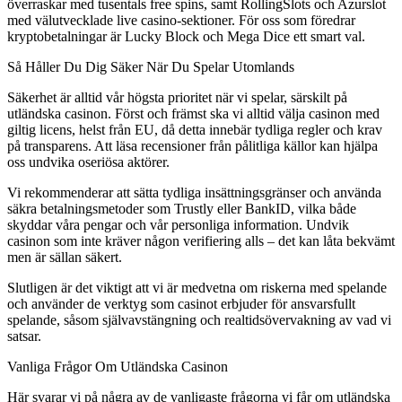
överraskar med tusentals free spins, samt RollingSlots och Azurslot
med välutvecklade live casino-sektioner. För oss som föredrar
kryptobetalningar är Lucky Block och Mega Dice ett smart val.
Så Håller Du Dig Säker När Du Spelar Utomlands
Säkerhet är alltid vår högsta prioritet när vi spelar, särskilt på
utländska casinon. Först och främst ska vi alltid välja casinon med
giltig licens, helst från EU, då detta innebär tydliga regler och krav
på transparens. Att läsa recensioner från pålitliga källor kan hjälpa
oss undvika oseriösa aktörer.
Vi rekommenderar att sätta tydliga insättningsgränser och använda
säkra betalningsmetoder som Trustly eller BankID, vilka både
skyddar våra pengar och vår personliga information. Undvik
casinon som inte kräver någon verifiering alls – det kan låta bekvämt
men är sällan säkert.
Slutligen är det viktigt att vi är medvetna om riskerna med spelande
och använder de verktyg som casinot erbjuder för ansvarsfullt
spelande, såsom självavstängning och realtidsövervakning av vad vi
satsar.
Vanliga Frågor Om Utländska Casinon
Här svarar vi på några av de vanligaste frågorna vi får om utländska