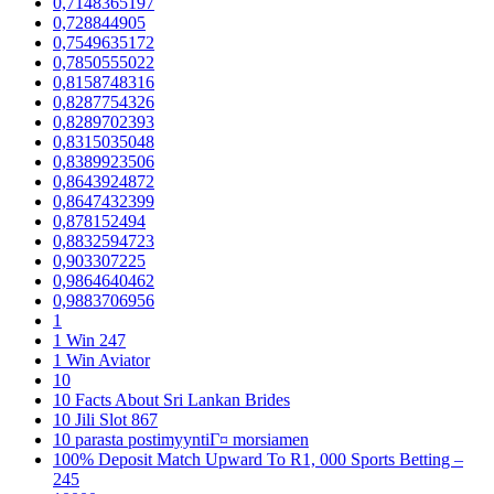
0,7148365197
0,728844905
0,7549635172
0,7850555022
0,8158748316
0,8287754326
0,8289702393
0,8315035048
0,8389923506
0,8643924872
0,8647432399
0,878152494
0,8832594723
0,903307225
0,9864640462
0,9883706956
1
1 Win 247
1 Win Aviator
10
10 Facts About Sri Lankan Brides
10 Jili Slot 867
10 parasta postimyyntiГ¤ morsiamen
100% Deposit Match Upward To R1, 000 Sports Betting –
245