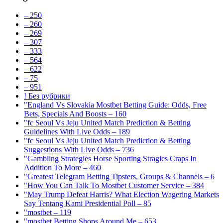
– 250
– 260
– 269
– 307
– 333
– 564
– 622
– 75
– 951
! Без рубрики
"England Vs Slovakia Mostbet Betting Guide: Odds, Free
Bets, Specials And Boosts – 160
"fc Seoul Vs Jeju United Match Prediction & Betting
Guidelines With Live Odds – 189
"fc Seoul Vs Jeju United Match Prediction & Betting
Suggestions With Live Odds – 736
"Gambling Strategies Horse Sporting Stragies Craps In
Addition To More – 460
"Greatest Telegram Betting Tipsters, Groups & Channels – 6
"How You Can Talk To Mostbet Customer Service – 384
"May Trump Defeat Harris? What Election Wagering Markets
Say Tentang Kami Presidential Poll – 85
"mostbet – 119
"mostbet Betting Shops Around Me – 653