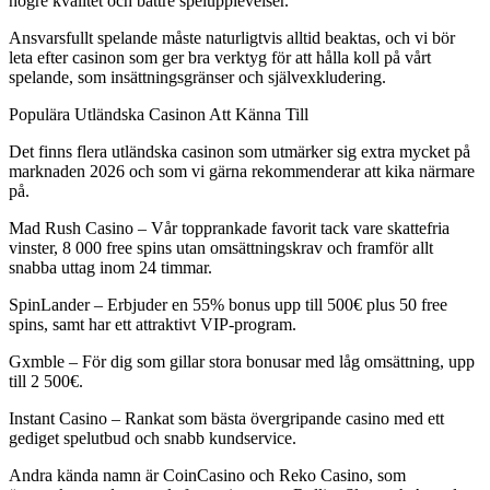
högre kvalitet och bättre spelupplevelser.
Ansvarsfullt spelande måste naturligtvis alltid beaktas, och vi bör
leta efter casinon som ger bra verktyg för att hålla koll på vårt
spelande, som insättningsgränser och självexkludering.
Populära Utländska Casinon Att Känna Till
Det finns flera utländska casinon som utmärker sig extra mycket på
marknaden 2026 och som vi gärna rekommenderar att kika närmare
på.
Mad Rush Casino – Vår topprankade favorit tack vare skattefria
vinster, 8 000 free spins utan omsättningskrav och framför allt
snabba uttag inom 24 timmar.
SpinLander – Erbjuder en 55% bonus upp till 500€ plus 50 free
spins, samt har ett attraktivt VIP-program.
Gxmble – För dig som gillar stora bonusar med låg omsättning, upp
till 2 500€.
Instant Casino – Rankat som bästa övergripande casino med ett
gediget spelutbud och snabb kundservice.
Andra kända namn är CoinCasino och Reko Casino, som