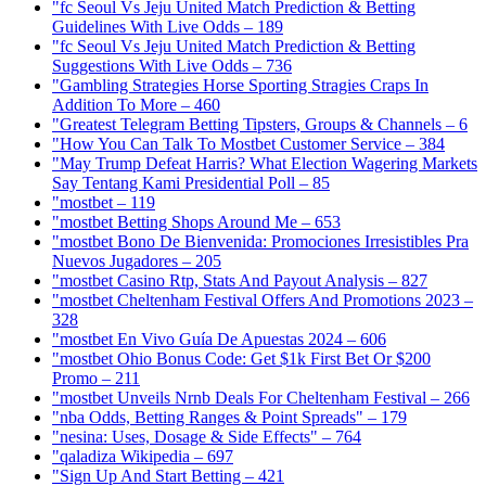
"fc Seoul Vs Jeju United Match Prediction & Betting
Guidelines With Live Odds – 189
"fc Seoul Vs Jeju United Match Prediction & Betting
Suggestions With Live Odds – 736
"Gambling Strategies Horse Sporting Stragies Craps In
Addition To More – 460
"Greatest Telegram Betting Tipsters, Groups & Channels – 6
"How You Can Talk To Mostbet Customer Service – 384
"May Trump Defeat Harris? What Election Wagering Markets
Say Tentang Kami Presidential Poll – 85
"mostbet – 119
"mostbet Betting Shops Around Me – 653
"mostbet Bono De Bienvenida: Promociones Irresistibles Pra
Nuevos Jugadores – 205
"mostbet Casino Rtp, Stats And Payout Analysis – 827
"mostbet Cheltenham Festival Offers And Promotions 2023 –
328
"mostbet En Vivo Guía De Apuestas 2024 – 606
"mostbet Ohio Bonus Code: Get $1k First Bet Or $200
Promo – 211
"mostbet Unveils Nrnb Deals For Cheltenham Festival – 266
"nba Odds, Betting Ranges & Point Spreads" – 179
"nesina: Uses, Dosage & Side Effects" – 764
"qaladiza Wikipedia – 697
"Sign Up And Start Betting – 421