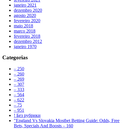
janeiro 2021
dezembro 2020
agosto 2020
fevereiro 2020
maio 2018
março 2018
fevereiro 2018
dezembro 2012
janeiro 1970
Categorias
– 250
– 260
– 269
– 307
– 333
– 564
– 622
– 75
– 951
! Без рубрики
"England Vs Slovakia Mostbet Betting Guide: Odds, Free
Bets, Specials And Boosts – 160