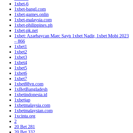
1xbet-6
1xbet-bangl.com
1xbet-games.onlin
1xbet-malaysia.com
1xbet-philippines.ph
1xbet-pk.net
1xbet: Azərbaycan Mərc Saytı 1xbet Nadir, 1xbet Mobi 2023
– 866
1xbet1
1xbet2
1xbet3
1xbet4
1xbet5
1xbet6
1xbet7
1xbet88vn.com
1xBetBangladesh
1xbetindonesia.id
1xbetjap
1xbetmalaysia.com
1xbetmalaysian.com
1xcinta.org
2
20 Bet 281
20 Bet 332