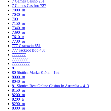
7 Games Casino 281
7 Games Cassino 727
7000_ru
7030_ru
709
7150_ru
7340_ru
7390_ru
7610_tr
7730_ru
777 Gratowin 651
777 Jackpot Bob 458
7777777
77777777
777777777
8
80 Slottica Marka Która – 192
8000_ru
8040_ru
81 Slottica Best Online Casino In Australia – 413
8150_ru
8200_ru
8200_tr
8290_ru
8300_ru