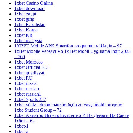
1xbet Casino Online
1xbet download
1xbet egypt
1xbet giriş
1xbet Kazahstan
1xbet Korea
1xbet KR
1xbet malaysia
1XBET Mobile APK Smartfon proqramını yükləyin – 97
1xBet Mobile Vebsayt Və 1x Bet Mobil Uygulama Indir 2023
– 766
1xbet Morocco
1xbet Official 513
1xbet qeydiyyat
1xbet RU
1xbet russia
1xbet russian
1xbet russian1
1xbet Sports 237
1xbet yüklə: idman mərcləri üçün ən yaxşı mobil proqram
1xbe Student Group – 72
1xbet Авиатор Играть Бесплатно И На Деньги На Сайте
1хбет – 62
1xbet-1
1xbet-2