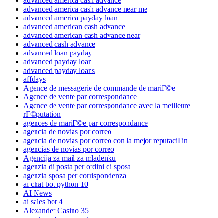
advanced america cash advance
advanced america cash advance near me
advanced america payday loan
advanced american cash advance
advanced american cash advance near
advanced cash advance
advanced loan payday
advanced payday loan
advanced payday loans
affdays
Agence de messagerie de commande de mariГ©e
Agence de vente par correspondance
Agence de vente par correspondance avec la meilleure
rГ©putation
agences de mariГ©e par correspondance
agencia de novias por correo
agencia de novias por correo con la mejor reputaciГіn
agencias de novias por correo
Agencija za mail za mladenku
agenzia di posta per ordini di sposa
agenzia sposa per corrispondenza
ai chat bot python 10
AI News
ai sales bot 4
Alexander Casino 35