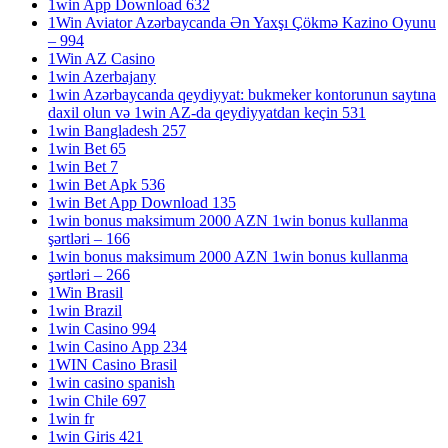
1win App Download 632
1Win Aviator Azərbaycanda Ən Yaxşı Çökmə Kazino Oyunu
– 994
1Win AZ Casino
1win Azerbajany
1win Azərbaycanda qeydiyyat: bukmeker kontorunun saytına
daxil olun və 1win AZ-da qeydiyyatdan keçin 531
1win Bangladesh 257
1win Bet 65
1win Bet 7
1win Bet Apk 536
1win Bet App Download 135
1win bonus maksimum 2000 AZN 1win bonus kullanma
şərtləri – 166
1win bonus maksimum 2000 AZN 1win bonus kullanma
şərtləri – 266
1Win Brasil
1win Brazil
1win Casino 994
1win Casino App 234
1WIN Casino Brasil
1win casino spanish
1win Chile 697
1win fr
1win Giris 421