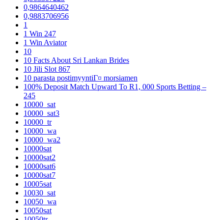
0,9864640462
0,9883706956
1
1 Win 247
1 Win Aviator
10
10 Facts About Sri Lankan Brides
10 Jili Slot 867
10 parasta postimyyntiГ¤ morsiamen
100% Deposit Match Upward To R1, 000 Sports Betting –
245
10000_sat
10000_sat3
10000_tr
10000_wa
10000_wa2
10000sat
10000sat2
10000sat6
10000sat7
10005sat
10030_sat
10050_wa
10050sat
10050tr