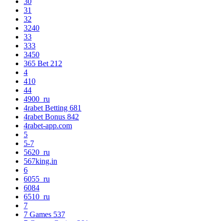
30
31
32
3240
33
333
3450
365 Bet 212
4
410
44
4900_ru
4rabet Betting 681
4rabet Bonus 842
4rabet-app.com
5
5-7
5620_ru
567king.in
6
6055_ru
6084
6510_ru
7
7 Games 537