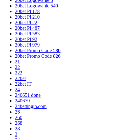
20bet Logowanie 5
20bet Logowanie 540
20bet Pl 178
20bet Pl 210
20bet Pl 22
20bet Pl 487
20bet Pl 583
20bet Pl 92
20bet Pl 979
20bet Promo Code 580
20bet Promo Code 826
21
22
222
22bet
22bet IT
24
240651 done
240679
24bettingin.com
26
260
268
28
3