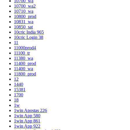
10700_wa
10700_wa2
10710_wa
10800_prod
10831_wa
10850_sat
10cric India 965
10cric Login 38
11
11000prod4
11100_tr
11380_wa
11400_prod
11400_wa
11800_prod
12
1440
15381
1700
18
1w
1win Apostas 226
1win App 580
1win App 861
1win App 922