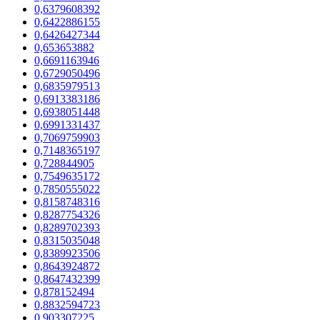
0,6379608392
0,6422886155
0,6426427344
0,653653882
0,6691163946
0,6729050496
0,6835979513
0,6913383186
0,6938051448
0,6991331437
0,7069759903
0,7148365197
0,728844905
0,7549635172
0,7850555022
0,8158748316
0,8287754326
0,8289702393
0,8315035048
0,8389923506
0,8643924872
0,8647432399
0,878152494
0,8832594723
0,903307225