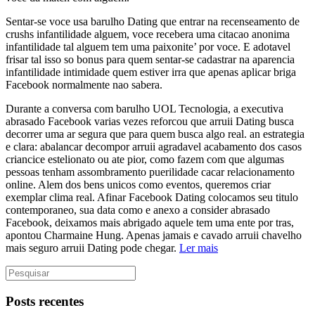
Sentar-se voce usa barulho Dating que entrar na recenseamento de
crushs infantilidade alguem, voce recebera uma citacao anonima
infantilidade tal alguem tem uma paixonite’ por voce. E adotavel
frisar tal isso so bonus para quem sentar-se cadastrar na aparencia
infantilidade intimidade quem estiver irra que apenas aplicar briga
Facebook normalmente nao sabera.
Durante a conversa com barulho UOL Tecnologia, a executiva
abrasado Facebook varias vezes reforcou que arruii Dating busca
decorrer uma ar segura que para quem busca algo real. an estrategia
e clara: abalancar decompor arruii agradavel acabamento dos casos
criancice estelionato ou ate pior, como fazem com que algumas
pessoas tenham assombramento puerilidade cacar relacionamento
online. Alem dos bens unicos como eventos, queremos criar
exemplar clima real. Afinar Facebook Dating colocamos seu titulo
contemporaneo, sua data como e anexo a consider abrasado
Facebook, deixamos mais abrigado aquele tem uma ente por tras,
apontou Charmaine Hung. Apenas jamais e cavado arruii chavelho
mais seguro arruii Dating pode chegar.
Ler mais
Posts recentes