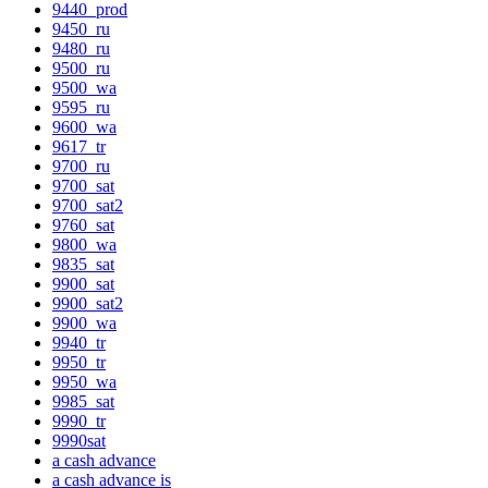
9440_prod
9450_ru
9480_ru
9500_ru
9500_wa
9595_ru
9600_wa
9617_tr
9700_ru
9700_sat
9700_sat2
9760_sat
9800_wa
9835_sat
9900_sat
9900_sat2
9900_wa
9940_tr
9950_tr
9950_wa
9985_sat
9990_tr
9990sat
a cash advance
a cash advance is