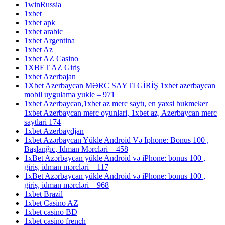
1winRussia
1xbet
1xbet apk
1xbet arabic
1xbet Argentina
1xbet Az
1xbet AZ Casino
1XBET AZ Giriş
1xbet Azerbajan
1Xbet Azerbaycan MƏRC SAYTI GİRİŞ 1xbet azerbaycan
mobil uygulama yukle – 971
1xbet Azerbaycan,1xbet az merc saytı, en yaxsi bukmeker
1xbet Azerbaycan merc oyunlari, 1xbet az, Azerbaycan merc
saytlari 174
1xbet Azerbaydjan
1xbet Azərbaycan Yükle Android Və Iphone: Bonus 100 ,
Başlanğıc, Idman Mərcləri – 458
1xBet Azərbaycan yükle Android və iPhone: bonus 100 ,
giriş, idman mərcləri – 117
1xBet Azərbaycan yükle Android və iPhone: bonus 100 ,
giriş, idman mərcləri – 968
1xbet Brazil
1xbet Casino AZ
1xbet casino BD
1xbet casino french