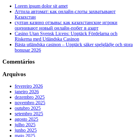
Lorem ipsum dolor sit amet
Аттила автомат: как онлайн‑слоты захватывают
Казахстан
султан казино отзывы: как казахстанские игроки
оценивают новый онлайн‑побег в азарт
Casino Utan Svensk Licens: Upptäck Fördelarna och
Riskerna med Utländska Casinon
Bästa utländska casinon – Upptäck säker spelglädje och stora
bonusar 2026
Comentários
Arquivos
fevereiro 2026
janeiro 2026
dezembro 2025
novembro 2025
outubro 2025
setembro 2025
agosto 2025
julho 2025
junho 2025
maio 2025