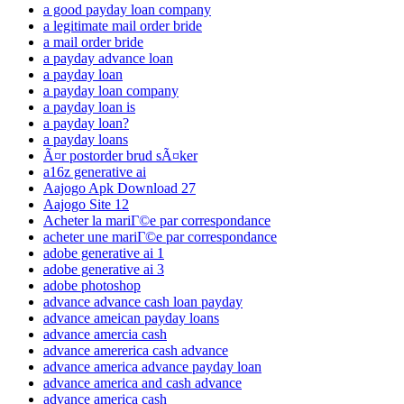
a good payday loan company
a legitimate mail order bride
a mail order bride
a payday advance loan
a payday loan
a payday loan company
a payday loan is
a payday loan?
a payday loans
Ã¤r postorder brud sÃ¤ker
a16z generative ai
Aajogo Apk Download 27
Aajogo Site 12
Acheter la mariГ©e par correspondance
acheter une mariГ©e par correspondance
adobe generative ai 1
adobe generative ai 3
adobe photoshop
advance advance cash loan payday
advance ameican payday loans
advance amercia cash
advance amererica cash advance
advance america advance payday loan
advance america and cash advance
advance america cash