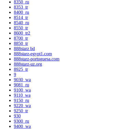
8350_ru
8353_tr
8400_ru
8514_tr
8540_ru
8550_tr
8600_tr2
8700_tr
8850_tr
888starz bd
888starz-egypt1.com
888starz-portuguesa.com
888starz-uz.org
8925_tr
9
9030_wa
9081_ru
9100_wa
9110_wa
9150_ru
9220_wa
9250_tr
930
9300_ru
9400_wa