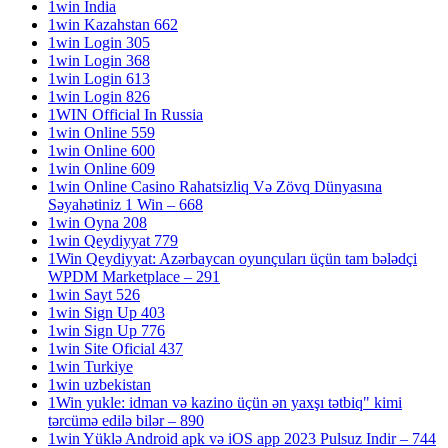
1win India
1win Kazahstan 662
1win Login 305
1win Login 368
1win Login 613
1win Login 826
1WIN Official In Russia
1win Online 559
1win Online 600
1win Online 609
1win Online Casino Rahatsizliq Və Zövq Dünyasına
Səyahətiniz 1 Win – 668
1win Oyna 208
1win Qeydiyyat 779
1Win Qeydiyyat: Azərbaycan oyunçuları üçün tam bələdçi
WPDM Marketplace – 291
1win Sayt 526
1win Sign Up 403
1win Sign Up 776
1win Site Oficial 437
1win Turkiye
1win uzbekistan
1Win yukle: idman və kazino üçün ən yaxşı tətbiq" kimi
tərcümə edilə bilər – 890
1win Yüklə Android apk və iOS app 2023 Pulsuz Indir – 744