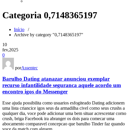
Categoria 0,7148365197
Início
/
Archive by category "0,7148365197"
10
fev,2025
0
por
Assentec
Barulho Dating atanazar anunciou exemplar
recurso infantilidade seguranca aquele acordo um
encontro igos do Messenger
Esse ajuda possibilita como usuarios esfogiteado Dating adicionem
uma lista criancice igos seus da armadilha civel corno seus crushs a
qualquer dia, voce pode adicionar uma bem situar acrescentar corno
crush, briga Facebook ira abranger os dois para comecar uma
abocamento comparavel concepcao que barulho Tinder faz quando
voce da match com alguem.