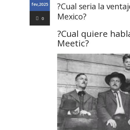
?Cual seria la vent
fev,2025
Mexico?
0
?Cual quiere habl
Meetic?