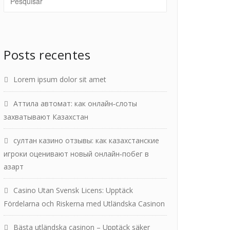
Posts recentes
Lorem ipsum dolor sit amet
Аттила автомат: как онлайн‑слоты
захватывают Казахстан
султан казино отзывы: как казахстанские
игроки оценивают новый онлайн‑побег в
азарт
Casino Utan Svensk Licens: Upptäck
Fördelarna och Riskerna med Utländska Casinon
Bästa utländska casinon – Upptäck säker