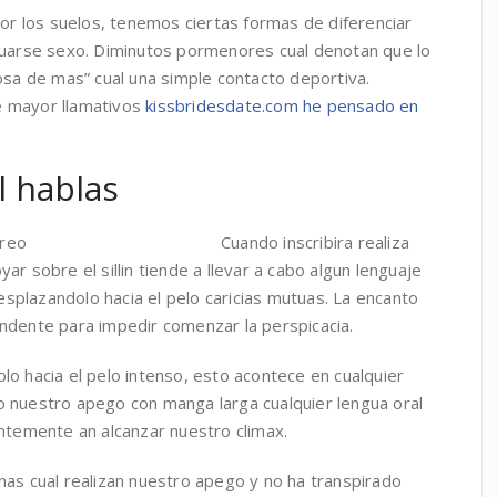
por los suelos, tenemos ciertas formas de diferenciar
tuarse sexo. Diminutos pormenores cual denotan que lo
osa de mas” cual una simple contacto deportiva.
e mayor llamativos
kissbridesdate.com he pensado en
l hablas
Cuando inscribira realiza
r sobre el sillin tiende a llevar a cabo algun lenguaje
plazandolo hacia el pelo caricias mutuas. La encanto
ndente para impedir comenzar la perspicacia.
o hacia el pelo intenso, esto acontece en cualquier
 nuestro apego con manga larga cualquier lengua oral
entemente an alcanzar nuestro climax.
nas cual realizan nuestro apego y no ha transpirado