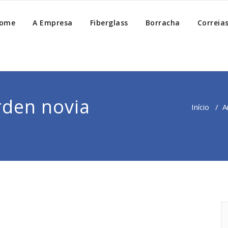
ome
A Empresa
Fiberglass
Borracha
Correia
rden novia
Início
/
A