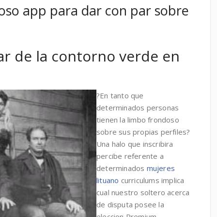
ajoso app para dar con par sobre
ar de la contorno verde en
?En tanto que
determinados personas
tienen la limbo frondoso
sobre sus propias perfiles?
Una halo que inscribira
percibe referente a
determinados
mujeres
lituano
curriculums implica
cual nuestro soltero acerca
de disputa posee la
eleccion Premium