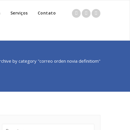
s
Serviços
Contato
rchive by category "correo orden novia definitiom"