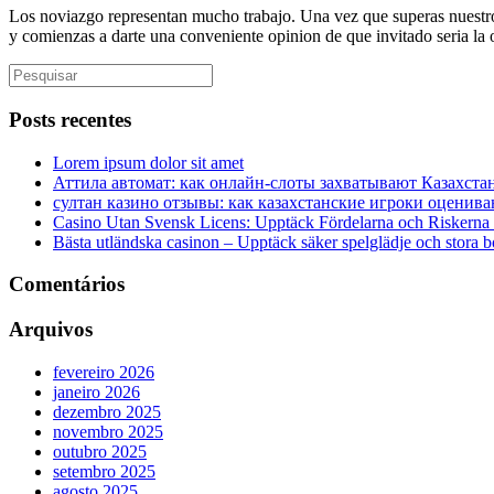
Los noviazgo representan mucho trabajo. Una vez que superas nuestro 
y comienzas a darte una conveniente opinion de que invitado seria la
Posts recentes
Lorem ipsum dolor sit amet
Аттила автомат: как онлайн‑слоты захватывают Казахста
султан казино отзывы: как казахстанские игроки оценива
Casino Utan Svensk Licens: Upptäck Fördelarna och Riskerna
Bästa utländska casinon – Upptäck säker spelglädje och stora 
Comentários
Arquivos
fevereiro 2026
janeiro 2026
dezembro 2025
novembro 2025
outubro 2025
setembro 2025
agosto 2025