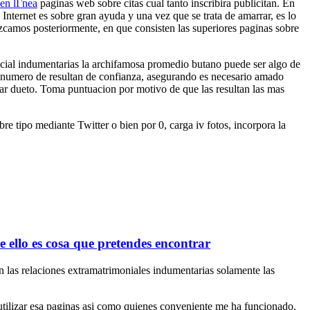
en lГ­nea
paginas web sobre citas cual tanto inscribira publicitan. En
Internet es sobre gran ayuda y una vez que se trata de amarrar, es lo
ozcamos posteriormente, en que consisten las superiores paginas sobre
pecial indumentarias la archifamosa promedio butano puede ser algo de
jo numero de resultan de confianza, asegurando es necesario amado
trar dueto. Toma puntuacion por motivo de que las resultan las mas
re tipo mediante Twitter o bien por 0, carga iv fotos, incorpora la
e ello es cosa que pretendes encontrar
an las relaciones extramatrimoniales indumentarias solamente las
e utilizar esa paginas asi como quienes conveniente me ha funcionado.