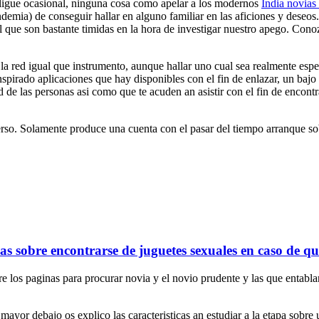
 ligue ocasional, ninguna cosa como apelar a los modernos
India novias 
emia) de conseguir hallar en alguno familiar en las aficiones y deseos. 
al que son bastante timidas en la hora de investigar nuestro apego. Con
za la red igual que instrumento, aunque hallar uno cual sea realmente es
nspirado aplicaciones que hay disponibles con el fin de enlazar, un ba
d de las personas asi como que te acuden an asistir con el fin de encon
erso. Solamente produce una cuenta con el pasar del tiempo arranque sob
as sobre encontrarse de juguetes sexuales en caso de qu
ntre los paginas para procurar novia y el novio prudente y las que entabl
mayor debajo os explico las caracteristicas an estudiar a la etapa sobr