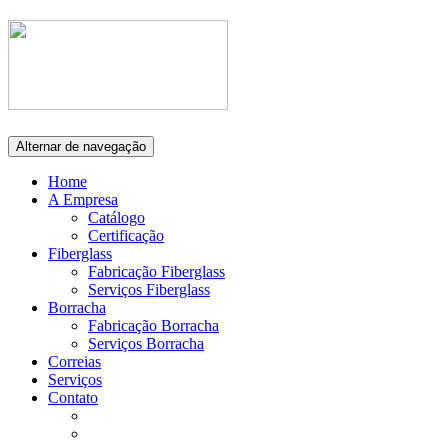
Alternar de navegação
Home
A Empresa
Catálogo
Certificação
Fiberglass
Fabricação Fiberglass
Serviços Fiberglass
Borracha
Fabricação Borracha
Serviços Borracha
Correias
Serviços
Contato