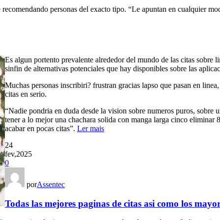
gue recomendando personas del exacto tipo. “Le apuntan en cualquier mod
Es algun portento prevalente alrededor del mundo de las citas sobre li
sinfin de alternativas potenciales que hay disponibles sobre las aplica
Muchas personas inscribiri? frustran gracias lapso que pasan en linea
citas en serio.
“Nadie pondria en duda desde la vision sobre numeros puros, sobre una
tener a lo mejor una chachara solida con manga larga cinco eliminar 
acabar en pocas citas”.
Ler mais
24
fev,2025
0
por
Assentec
Todas las mejores paginas de citas asi como los mayo