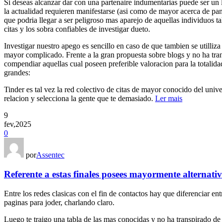
Si deseas alcanzar dar con una partenaire indumentarias puede ser un
la actualidad requieren manifestarse (asi como de mayor acerca de pand
que podria llegar a ser peligroso mas aparejo de aquellas individuos t
citas y los sobra confiables de investigar dueto.
Investigar nuestro apego es sencillo en caso de que tambien se utilli
mayor complicado. Frente a la gran propuesta sobre blogs y no ha tra
compendiar aquellas cual poseen preferible valoracion para la totalida
grandes:
Tinder es tal vez la red colectivo de citas de mayor conocido del univ
relacion y selecciona la gente que te demasiado.
Ler mais
9
fev,2025
0
por
Assentec
Referente a estas finales posees mayormente alternativ
Entre los redes clasicas con el fin de contactos hay que diferenciar e
paginas para joder, charlando claro.
Luego te traigo una tabla de las mas conocidas y no ha transpirado de 