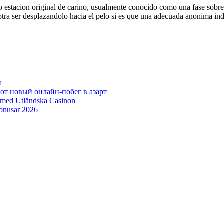
estacion original de carino, usualmente conocido como una fase sobre l
 otra ser desplazandolo hacia el pelo si es que una adecuada anonima i
н
ют новый онлайн‑побег в азарт
 med Utländska Casinon
bonusar 2026