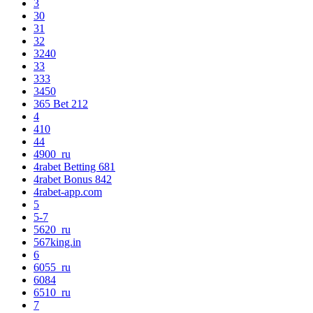
3
30
31
32
3240
33
333
3450
365 Bet 212
4
410
44
4900_ru
4rabet Betting 681
4rabet Bonus 842
4rabet-app.com
5
5-7
5620_ru
567king.in
6
6055_ru
6084
6510_ru
7