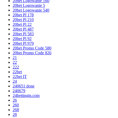
20bet Logowanie 160
20bet Logowanie 5
20bet Logowanie 540
20bet Pl 178
20bet Pl 210
20bet Pl 22
20bet Pl 487
20bet Pl 583
20bet Pl 92
20bet Pl 979
20bet Promo Code 580
20bet Promo Code 826
21
22
222
22bet
22bet IT
24
240651 done
240679
24bettingin.com
26
260
268
28