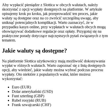
Aby wypłacić pieniądze z Slottica w obcych walutach, należy
skorzystać z opcji wypłaty dostępnych na platformie. W artykule
opisujemy krok po kroku, jak przeprowadzić ten proces, jakie
waluty są dostępne oraz na co zwrócić szczególną uwagę, aby
uniknąć potencjalnych komplikacji. Warto zaznaczyć, że w
przypadku kasyn online, przy wypłatach w walutach obcych mogą
obowiązywać dodatkowe regulacje oraz opłaty. Przygotuj się na
praktyczne porady dotyczące najczęstszych pytań związanych z tym
tematem.
Jakie waluty są dostępne?
Na platformie Slottica użytkownicy mają możliwość dokonywania
wypłat w różnych walutach. Warto zapoznać się z listą dostępnych
opcji, aby wiedzieć, jakie waluty można wybrać podczas procesu
wypłaty. Oto niektóre z popularnych walut, które możesz
wykorzystać:
Euro (EUR)
Dolar amerykański (USD)
Funt szterling (GBP)
Rubel rosyjski (RUB)
Frank szwajcarski (CHF)