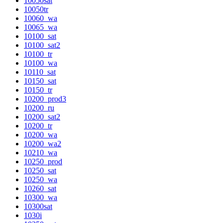
10050sat
10050tr
10060_wa
10065_wa
10100_sat
10100_sat2
10100_tr
10100_wa
10110_sat
10150_sat
10150_tr
10200_prod3
10200_ru
10200_sat2
10200_tr
10200_wa
10200_wa2
10210_wa
10250_prod
10250_sat
10250_wa
10260_sat
10300_wa
10300sat
1030i