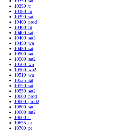
10350_sat
10350_tr
10380_ru
10390_sat
10400_prod
10400_ru
10400_sat
10400_sat3
10450_wa
10480_sat
10500_sat
10500_sat2
10500_wa
10500_wa2
10510_wa
10525_sat
10550_sat
10550_sat2
10600_prod
10600_prod2
10600_sat
10600_sat2
10600_tr
10655_pr
10700_pr