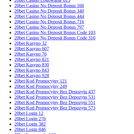
20bet Casino Logowanie 615
20bet Casino No Deposit Bonus 166
20bet Casino No Deposit Bonus 340
20bet Casino No Deposit Bonus 444
20bet Casino No Deposit Bonus 716
20bet Casino No Deposit Bonus 797
20bet Casino No Deposit Bonus Code 103
20bet Casino No Deposit Bonus Code 310
20bet Kasyno 32
20bet Kasyno 607
20bet Kasyno 76
20bet Kasyno 821
20bet Kasyno 830
20bet Kasyno 843
20bet Kasyno 928
20bet Kod Promocyjny 121
20bet Kod Promocyjny 249
20bet Kod Promocyjny Bez Depozytu 437
20bet Kod Promocyjny Bez Depozytu 531
20bet Kod Promocyjny Bez Depozytu 551
20bet Kod Promocyjny Bez Depozytu 573
20bet Login 12
20bet Login 276
20bet Login 382
20bet Login 846