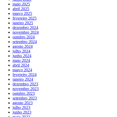
maio 2025
abril 2025
março 2025
fevereiro 2025
janeiro 2025
dezembro 2024
novembro 2024
outubro 2024
setembro 2024
agosto 2024
julho 2024
junho 2024
maio 2024
abril 2024
março 2024
fevereiro 2024
janeiro 2024
dezembro 2023
novembro 2023
outubro 2023
setembro 2023
agosto 2023
julho 2023
junho 2023
maio 2023