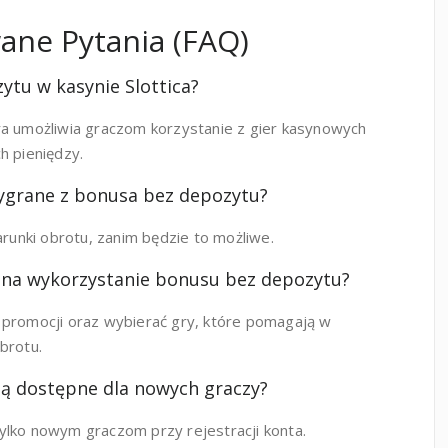
ane Pytania (FAQ)
ytu w kasynie Slottica?
ra umożliwia graczom korzystanie z gier kasynowych
h pieniędzy.
ygrane z bonusa bez depozytu?
arunki obrotu, zanim będzie to możliwe.
by na wykorzystanie bonusu bez depozytu?
 promocji oraz wybierać gry, które pomagają w
brotu.
są dostępne dla nowych graczy?
ylko nowym graczom przy rejestracji konta.