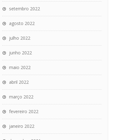
setembro 2022
agosto 2022
julho 2022
junho 2022
maio 2022
abril 2022
março 2022
fevereiro 2022
janeiro 2022