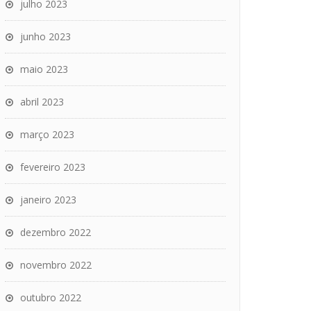
julho 2023
junho 2023
maio 2023
abril 2023
março 2023
fevereiro 2023
janeiro 2023
dezembro 2022
novembro 2022
outubro 2022