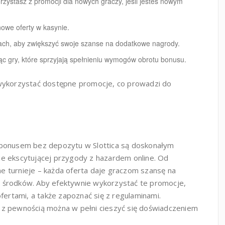
orzystasz z promocji dla nowych graczy, jeśli jesteś nowym
nowe oferty w kasynie.
jach, aby zwiększyć swoje szanse na dodatkowe nagrody.
ąc gry, które sprzyjają spełnieniu wymogów obrotu bonusu.
wykorzystać dostępne promocje, co prowadzi do
 bonusem bez depozytu w Slottica są doskonałym
e ekscytującej przygody z hazardem online. Od
 turnieje – każda oferta daje graczom szansę na
 środków. Aby efektywnie wykorzystać te promocje,
fertami, a także zapoznać się z regulaminami.
z pewnością można w pełni cieszyć się doświadczeniem