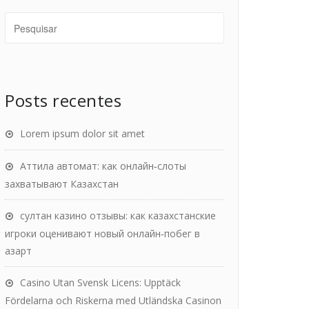
Posts recentes
Lorem ipsum dolor sit amet
Аттила автомат: как онлайн‑слоты
захватывают Казахстан
султан казино отзывы: как казахстанские
игроки оценивают новый онлайн‑побег в
азарт
Casino Utan Svensk Licens: Upptäck
Fördelarna och Riskerna med Utländska Casinon