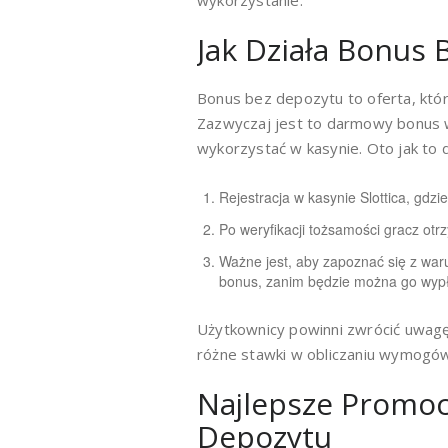
wykorzystanie.
Jak Działa Bonus
Bonus bez depozytu to oferta, któ
Zazwyczaj jest to darmowy bonus w
wykorzystać w kasynie. Oto jak to d
Rejestracja w kasynie Slottica, gdzi
Po weryfikacji tożsamości gracz ot
Ważne jest, aby zapoznać się z waru
bonus, zanim będzie można go wypł
Użytkownicy powinni zwrócić uwag
różne stawki w obliczaniu wymogów
Najlepsze Promoc
Depozytu