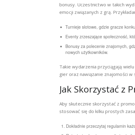
bonusy. Uczestnictwo w takich wy
emocji związanych z grą. Przykład
Turnieje slotowe, gdzie gracze konk
Eventy zrzeszające społeczność, któ
Bonusy za polecenie znajomych, gd
nowych użytkowników.
Takie wydarzenia przyciągają wielu 
gier oraz nawiązanie znajomości w ś
Jak Skorzystać z P
Aby skutecznie skorzystać z promoc
stosować się do kilku prostych zasa
Dokładnie przeczytaj regulamin każd