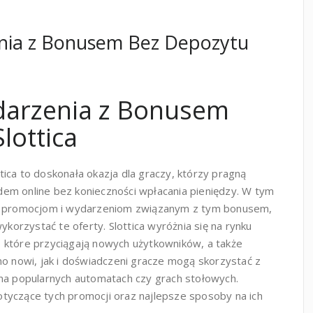
nia z Bonusem Bez Depozytu
darzenia z Bonusem
lottica
ica to doskonała okazja dla graczy, którzy pragną
em online bez konieczności wpłacania pieniędzy. W tym
ym promocjom i wydarzeniom związanym z tym bonusem,
rzystać te oferty. Slottica wyróżnia się na rynku
 które przyciągają nowych użytkowników, a także
no nowi, jak i doświadczeni gracze mogą skorzystać z
 na popularnych automatach czy grach stołowych.
tyczące tych promocji oraz najlepsze sposoby na ich