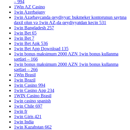
– 994
1Win AZ Casino
1win Azerbajany
1win Azərbaycanda qeydiyyat: bukmeker kontorunun saytına
daxil olun və 1win AZ-da qeydiyyatdan keçin 531
1win Bangladesh 257
1win Bet 65
1win Bet 7
1win Bet Apk 536
1win Bet App Download 135
1win bonus maksimum 2000 AZN 1win bonus kullanma
şərtləri – 166
1win bonus maksimum 2000 AZN 1win bonus kullanma
şərtləri – 266
1Win Brasil
1win Brazil
1win Casino 994
1win Casino App 234
1WIN Casino Brasil
1win casino spanish
1win Chile 697
1win fr
1win Giris 421
1win India
1win Kazahstan 662