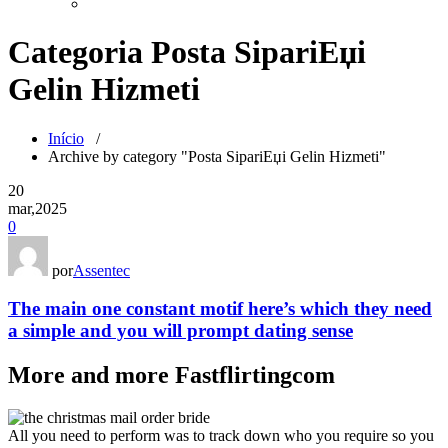
Categoria Posta SipariЕџi
Gelin Hizmeti
Início
/
Archive by category "Posta SipariЕџi Gelin Hizmeti"
20
mar,2025
0
por
Assentec
The main one constant motif here’s which they need
a simple and you will prompt dating sense
More and more Fastflirtingcom
All you need to perform was to track down who you require so you