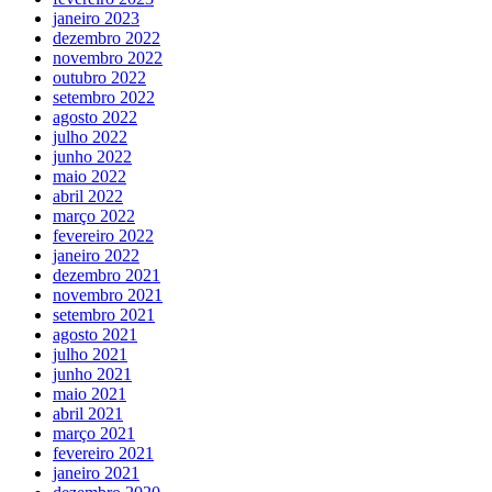
janeiro 2023
dezembro 2022
novembro 2022
outubro 2022
setembro 2022
agosto 2022
julho 2022
junho 2022
maio 2022
abril 2022
março 2022
fevereiro 2022
janeiro 2022
dezembro 2021
novembro 2021
setembro 2021
agosto 2021
julho 2021
junho 2021
maio 2021
abril 2021
março 2021
fevereiro 2021
janeiro 2021