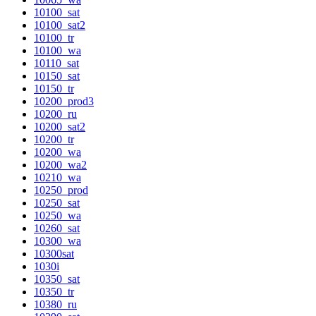
10100_sat
10100_sat2
10100_tr
10100_wa
10110_sat
10150_sat
10150_tr
10200_prod3
10200_ru
10200_sat2
10200_tr
10200_wa
10200_wa2
10210_wa
10250_prod
10250_sat
10250_wa
10260_sat
10300_wa
10300sat
1030i
10350_sat
10350_tr
10380_ru