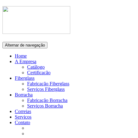
Alternar de navegação
Home
A Empresa
Catálogo
Certificação
Fiberglass
Fabricação Fiberglass
Serviços Fiberglass
Borracha
Fabricação Borracha
Serviços Borracha
Correias
Serviços
Contato