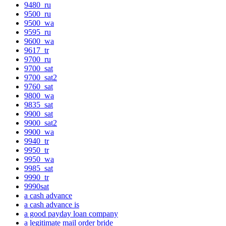
9480_ru
9500_ru
9500_wa
9595_ru
9600_wa
9617_tr
9700_ru
9700_sat
9700_sat2
9760_sat
9800_wa
9835_sat
9900_sat
9900_sat2
9900_wa
9940_tr
9950_tr
9950_wa
9985_sat
9990_tr
9990sat
a cash advance
a cash advance is
a good payday loan company
a legitimate mail order bride