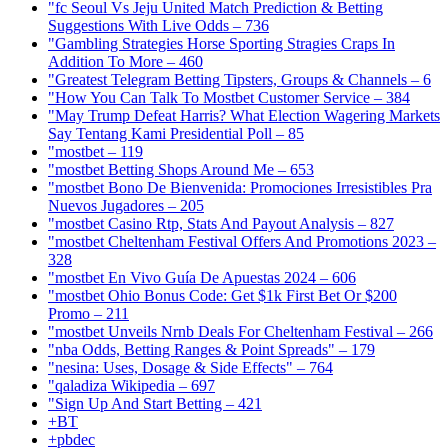
"fc Seoul Vs Jeju United Match Prediction & Betting
Suggestions With Live Odds – 736
"Gambling Strategies Horse Sporting Stragies Craps In
Addition To More – 460
"Greatest Telegram Betting Tipsters, Groups & Channels – 6
"How You Can Talk To Mostbet Customer Service – 384
"May Trump Defeat Harris? What Election Wagering Markets
Say Tentang Kami Presidential Poll – 85
"mostbet – 119
"mostbet Betting Shops Around Me – 653
"mostbet Bono De Bienvenida: Promociones Irresistibles Pra
Nuevos Jugadores – 205
"mostbet Casino Rtp, Stats And Payout Analysis – 827
"mostbet Cheltenham Festival Offers And Promotions 2023 –
328
"mostbet En Vivo Guía De Apuestas 2024 – 606
"mostbet Ohio Bonus Code: Get $1k First Bet Or $200
Promo – 211
"mostbet Unveils Nrnb Deals For Cheltenham Festival – 266
"nba Odds, Betting Ranges & Point Spreads" – 179
"nesina: Uses, Dosage & Side Effects" – 764
"qaladiza Wikipedia – 697
"Sign Up And Start Betting – 421
+BT
+pbdec