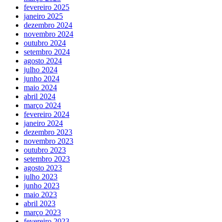
fevereiro 2025
janeiro 2025
dezembro 2024
novembro 2024
outubro 2024
setembro 2024
agosto 2024
julho 2024
junho 2024
maio 2024
abril 2024
março 2024
fevereiro 2024
janeiro 2024
dezembro 2023
novembro 2023
outubro 2023
setembro 2023
agosto 2023
julho 2023
junho 2023
maio 2023
abril 2023
março 2023
fevereiro 2023