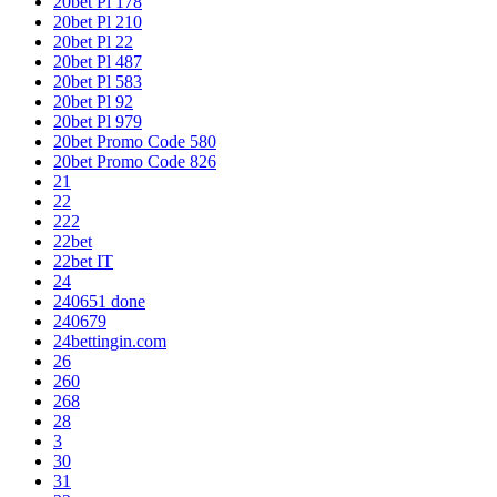
20bet Pl 178
20bet Pl 210
20bet Pl 22
20bet Pl 487
20bet Pl 583
20bet Pl 92
20bet Pl 979
20bet Promo Code 580
20bet Promo Code 826
21
22
222
22bet
22bet IT
24
240651 done
240679
24bettingin.com
26
260
268
28
3
30
31