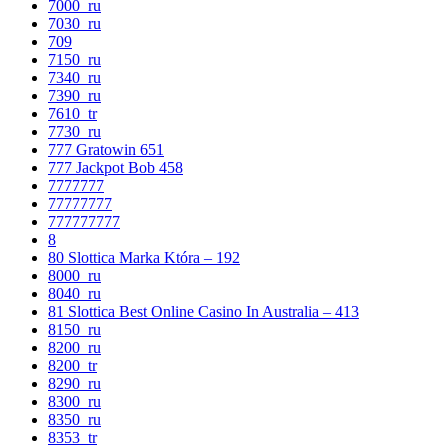
7000_ru
7030_ru
709
7150_ru
7340_ru
7390_ru
7610_tr
7730_ru
777 Gratowin 651
777 Jackpot Bob 458
7777777
77777777
777777777
8
80 Slottica Marka Która – 192
8000_ru
8040_ru
81 Slottica Best Online Casino In Australia – 413
8150_ru
8200_ru
8200_tr
8290_ru
8300_ru
8350_ru
8353_tr