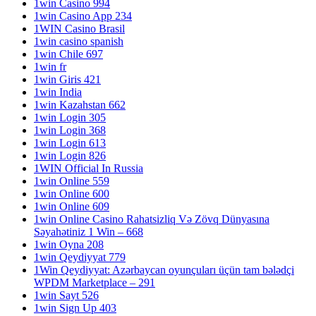
1win Casino 994
1win Casino App 234
1WIN Casino Brasil
1win casino spanish
1win Chile 697
1win fr
1win Giris 421
1win India
1win Kazahstan 662
1win Login 305
1win Login 368
1win Login 613
1win Login 826
1WIN Official In Russia
1win Online 559
1win Online 600
1win Online 609
1win Online Casino Rahatsizliq Və Zövq Dünyasına
Səyahətiniz 1 Win – 668
1win Oyna 208
1win Qeydiyyat 779
1Win Qeydiyyat: Azərbaycan oyunçuları üçün tam bələdçi
WPDM Marketplace – 291
1win Sayt 526
1win Sign Up 403