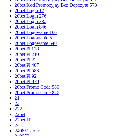
20bet Kod Promocyjny Bez Depozytu 573
20bet Login 12
20bet Login 276
20bet Login 382
20bet Login 846
20bet Logowanie 160
20bet Logowanie 5
20bet Logowanie 540
20bet Pl 178
20bet Pl 210
20bet Pl 22
20bet Pl 487
20bet Pl 583
20bet Pl 92
20bet Pl 979
20bet Promo Code 580
20bet Promo Code 826
21
22
222
22bet
22bet IT
24
240651 done