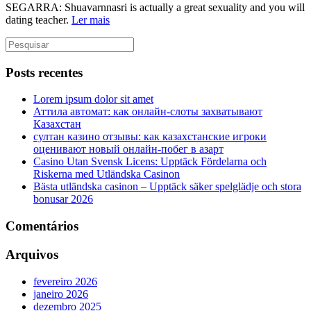
SEGARRA: Shuavarnnasri is actually a great sexuality and you will
dating teacher.
Ler mais
Posts recentes
Lorem ipsum dolor sit amet
Аттила автомат: как онлайн‑слоты захватывают
Казахстан
султан казино отзывы: как казахстанские игроки
оценивают новый онлайн‑побег в азарт
Casino Utan Svensk Licens: Upptäck Fördelarna och
Riskerna med Utländska Casinon
Bästa utländska casinon – Upptäck säker spelglädje och stora
bonusar 2026
Comentários
Arquivos
fevereiro 2026
janeiro 2026
dezembro 2025