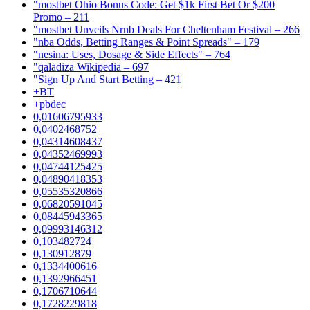
"mostbet Ohio Bonus Code: Get $1k First Bet Or $200
Promo – 211
"mostbet Unveils Nrnb Deals For Cheltenham Festival – 266
"nba Odds, Betting Ranges & Point Spreads" – 179
"nesina: Uses, Dosage & Side Effects" – 764
"qaladiza Wikipedia – 697
"Sign Up And Start Betting – 421
+BT
+pbdec
0,01606795933
0,0402468752
0,04314608437
0,04352469993
0,04744125425
0,04890418353
0,05535320866
0,06820591045
0,08445943365
0,09993146312
0,103482724
0,130912879
0,1334400616
0,1392966451
0,1706710644
0,1728229818