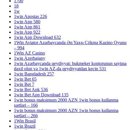
1700
18
1w
1win Apostas 226
1win App 580
1win App 861
1win App 922
1win App Download 632
1Win Aviator Azərbaycanda Ən Yaxşı Çökmə Kazino Oyunu
– 994
1Win AZ Casino
1win Azerbajany
1win Azərbaycanda qeydiyyat: bukmeker kontorunun saytına
daxil olun və 1win AZ-da qeydiyyatdan keçin 531
1win Bangladesh 257
1win Bet 65
1win Bet 7
1win Bet Apk 536
1win Bet App Download 135
1win bonus maksimum 2000 AZN 1win bonus kullanma
şərtləri – 166
1win bonus maksimum 2000 AZN 1win bonus kullanma
şərtləri – 266
1Win Brasil
1win Brazil