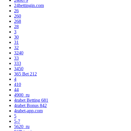
240679
24bettingin.com
26
260
268
28
3
30
31
32
3240
33
333
3450
365 Bet 212
4
410
44
4900_ru
4rabet Betting 681
4rabet Bonus 842
4rabet-app.com
5
5-7
5620_ru