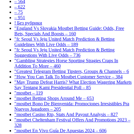
– 564
– 622
– 75
– 951
! Без рубрики
"England Vs Slovakia Mostbet Betting Guide: Odds, Free
Bets, Specials And Boosts – 160
"fc Seoul Vs Jeju United Match Prediction & Betting
Guidelines With Live Odds – 189
"fc Seoul Vs Jeju United Match Prediction & Betting
Suggestions With Live Odds – 736
"Gambling Strategies Horse Sporting Stragies Craps In
Addition To More – 460
"Greatest Telegram Betting Tipsters, Groups & Channels – 6
"How You Can Talk To Mostbet Customer Service – 384
"May Trump Defeat Harris? What Election Wagering Markets
Say Tentang Kami Presidential Poll – 85
"mostbet – 119
"mostbet Betting Shops Around Me – 653
"mostbet Bono De Bienvenida: Promociones Irresistibles Pra
Nuevos Jugadores – 205
"mostbet Casino Rtp, Stats And Payout Analysis – 827
"mostbet Cheltenham Festival Offers And Promotions 2023 –
328
"mostbet En Vivo Guía De Apuestas 2024 – 606