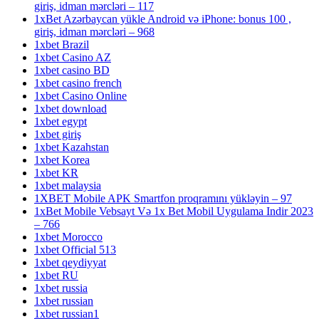
giriş, idman mərcləri – 117
1xBet Azərbaycan yükle Android və iPhone: bonus 100 ,
giriş, idman mərcləri – 968
1xbet Brazil
1xbet Casino AZ
1xbet casino BD
1xbet casino french
1xbet Casino Online
1xbet download
1xbet egypt
1xbet giriş
1xbet Kazahstan
1xbet Korea
1xbet KR
1xbet malaysia
1XBET Mobile APK Smartfon proqramını yükləyin – 97
1xBet Mobile Vebsayt Və 1x Bet Mobil Uygulama Indir 2023
– 766
1xbet Morocco
1xbet Official 513
1xbet qeydiyyat
1xbet RU
1xbet russia
1xbet russian
1xbet russian1