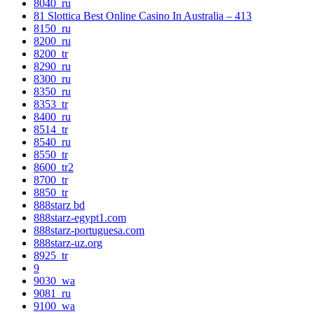
8040_ru
81 Slottica Best Online Casino In Australia – 413
8150_ru
8200_ru
8200_tr
8290_ru
8300_ru
8350_ru
8353_tr
8400_ru
8514_tr
8540_ru
8550_tr
8600_tr2
8700_tr
8850_tr
888starz bd
888starz-egypt1.com
888starz-portuguesa.com
888starz-uz.org
8925_tr
9
9030_wa
9081_ru
9100_wa