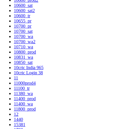
10600_prod2
10600_sat
10600_sat2
10600_tr
10655_pr
10700_pr
10700_sat
10700_wa
10700_wa2
10710_wa
10800_prod
10831_wa
10850_sat
10cric India 965
10cric Login 38
11
11000prod4
11100_tr
11380_wa
11400_prod
11400_wa
11800_prod
12
1440
15381