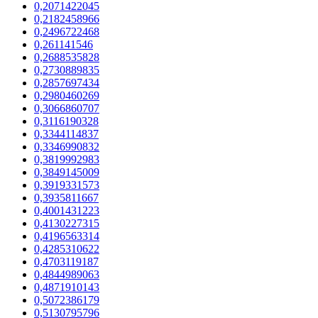
0,2071422045
0,2182458966
0,2496722468
0,261141546
0,2688535828
0,2730889835
0,2857697434
0,2980460269
0,3066860707
0,3116190328
0,3344114837
0,3346990832
0,3819992983
0,3849145009
0,3919331573
0,3935811667
0,4001431223
0,4130227315
0,4196563314
0,4285310622
0,4703119187
0,4844989063
0,4871910143
0,5072386179
0,5130795796