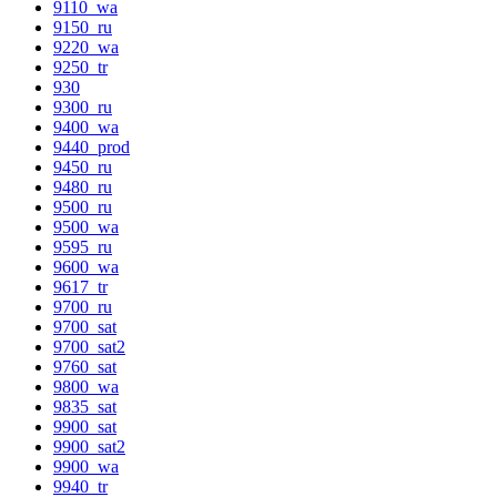
9110_wa
9150_ru
9220_wa
9250_tr
930
9300_ru
9400_wa
9440_prod
9450_ru
9480_ru
9500_ru
9500_wa
9595_ru
9600_wa
9617_tr
9700_ru
9700_sat
9700_sat2
9760_sat
9800_wa
9835_sat
9900_sat
9900_sat2
9900_wa
9940_tr