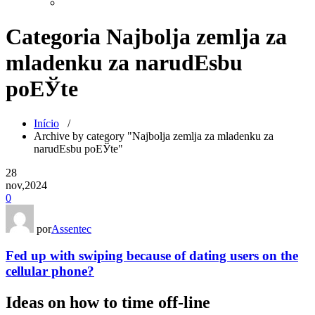
Categoria Najbolja zemlja za
mladenku za narudЕѕbu
poЕЎte
Início
/
Archive by category "Najbolja zemlja za mladenku za
narudЕѕbu poЕЎte"
28
nov,2024
0
por
Assentec
Fed up with swiping because of dating users on the
cellular phone?
Ideas on how to time off-line