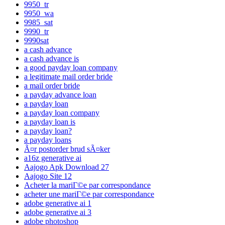
9950_tr
9950_wa
9985_sat
9990_tr
9990sat
a cash advance
a cash advance is
a good payday loan company
a legitimate mail order bride
a mail order bride
a payday advance loan
a payday loan
a payday loan company
a payday loan is
a payday loan?
a payday loans
Ã¤r postorder brud sÃ¤ker
a16z generative ai
Aajogo Apk Download 27
Aajogo Site 12
Acheter la mariГ©e par correspondance
acheter une mariГ©e par correspondance
adobe generative ai 1
adobe generative ai 3
adobe photoshop