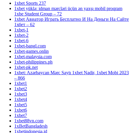
1xbet Sports 237
1xbet yüklə: idman mərcləri üçün ən yaxşı mobil proqram
1xbe Student Group – 72
1xbet Авиатор Играть Бесплатно И На Деньги На Сайте
1хбет – 62
1xbet-1
1xbet-2
1xbet-6
1xbet-bangl.com
1xbet-games.onlin
1xbet-malaysia.com
1xbet-philippines.ph
1xbet-pk.net
1xbet: Azərbaycan Mərc Saytı 1xbet Nadir, 1xbet Mobi 2023
– 866
1xbet1
1xbet2
1xbet3
1xbet4
1xbet5
1xbet6
1xbet7
1xbet88vn.com
1xBetBangladesh
1xbetindonesia.id