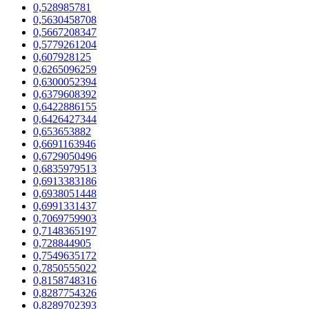
0,528985781
0,5630458708
0,5667208347
0,5779261204
0,607928125
0,6265096259
0,6300052394
0,6379608392
0,6422886155
0,6426427344
0,653653882
0,6691163946
0,6729050496
0,6835979513
0,6913383186
0,6938051448
0,6991331437
0,7069759903
0,7148365197
0,728844905
0,7549635172
0,7850555022
0,8158748316
0,8287754326
0,8289702393