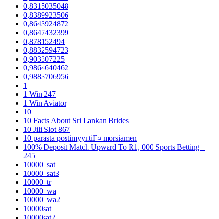
0,8315035048
0,8389923506
0,8643924872
0,8647432399
0,878152494
0,8832594723
0,903307225
0,9864640462
0,9883706956
1
1 Win 247
1 Win Aviator
10
10 Facts About Sri Lankan Brides
10 Jili Slot 867
10 parasta postimyyntiГ¤ morsiamen
100% Deposit Match Upward To R1, 000 Sports Betting –
245
10000_sat
10000_sat3
10000_tr
10000_wa
10000_wa2
10000sat
10000sat2