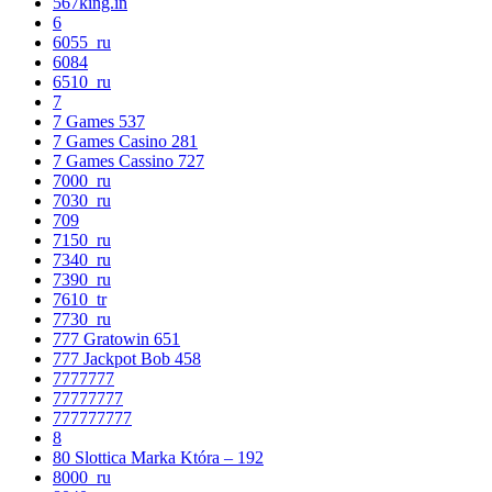
567king.in
6
6055_ru
6084
6510_ru
7
7 Games 537
7 Games Casino 281
7 Games Cassino 727
7000_ru
7030_ru
709
7150_ru
7340_ru
7390_ru
7610_tr
7730_ru
777 Gratowin 651
777 Jackpot Bob 458
7777777
77777777
777777777
8
80 Slottica Marka Która – 192
8000_ru