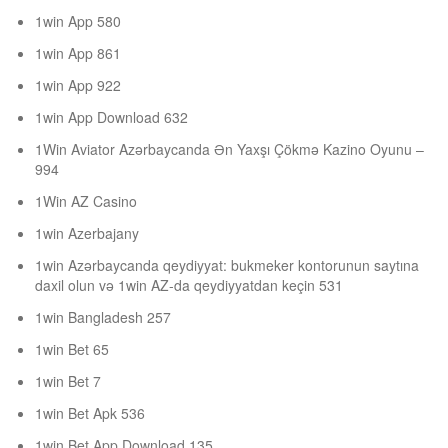
1win App 580
1win App 861
1win App 922
1win App Download 632
1Win Aviator Azərbaycanda Ən Yaxşı Çökmə Kazino Oyunu –
994
1Win AZ Casino
1win Azerbajany
1win Azərbaycanda qeydiyyat: bukmeker kontorunun saytına
daxil olun və 1win AZ-da qeydiyyatdan keçin 531
1win Bangladesh 257
1win Bet 65
1win Bet 7
1win Bet Apk 536
1win Bet App Download 135