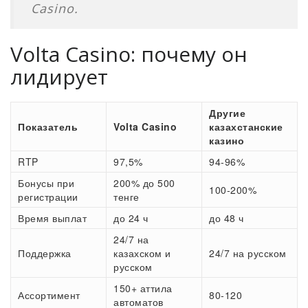
Casino.
Volta Casino: почему он
лидирует
Другие
Показатель
Volta Casino
казахстанские
казино
RTP
97,5%
94‑96%
Бонусы при
200% до 500
100‑200%
регистрации
тенге
Время выплат
до 24 ч
до 48 ч
24/7 на
Поддержка
казахском и
24/7 на русском
русском
150+ аттила
Ассортимент
80‑120
автоматов