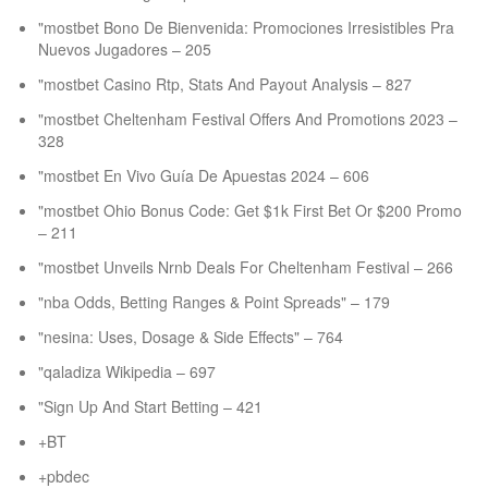
"mostbet Bono De Bienvenida: Promociones Irresistibles Pra
Nuevos Jugadores – 205
"mostbet Casino Rtp, Stats And Payout Analysis – 827
"mostbet Cheltenham Festival Offers And Promotions 2023 –
328
"mostbet En Vivo Guía De Apuestas 2024 – 606
"mostbet Ohio Bonus Code: Get $1k First Bet Or $200 Promo
– 211
"mostbet Unveils Nrnb Deals For Cheltenham Festival – 266
"nba Odds, Betting Ranges & Point Spreads" – 179
"nesina: Uses, Dosage & Side Effects" – 764
"qaladiza Wikipedia – 697
"Sign Up And Start Betting – 421
+BT
+pbdec