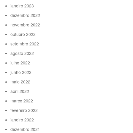
janeiro 2023
dezembro 2022
novembro 2022
outubro 2022
setembro 2022
agosto 2022
julho 2022
junho 2022
maio 2022
abril 2022
março 2022
fevereiro 2022
janeiro 2022
dezembro 2021