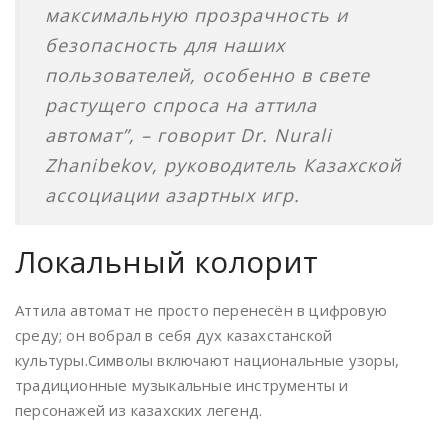
максимальную прозрачность и
безопасность для наших
пользователей, особенно в свете
растущего спроса на аттила
автомат”, – говорит Dr. Nurali
Zhanibekov, руководитель Казахской
ассоциации азартных игр.
Локальный колорит
Аттила автомат не просто перенесён в цифровую
среду; он вобрал в себя дух казахстанской
культуры.Символы включают национальные узоры,
традиционные музыкальные инструменты и
персонажей из казахских легенд.