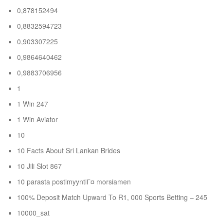
0,878152494
0,8832594723
0,903307225
0,9864640462
0,9883706956
1
1 Win 247
1 Win Aviator
10
10 Facts About Sri Lankan Brides
10 Jili Slot 867
10 parasta postimyyntiГ¤ morsiamen
100% Deposit Match Upward To R1, 000 Sports Betting – 245
10000_sat