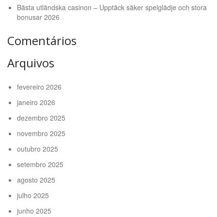
Bästa utländska casinon – Upptäck säker spelglädje och stora
bonusar 2026
Comentários
Arquivos
fevereiro 2026
janeiro 2026
dezembro 2025
novembro 2025
outubro 2025
setembro 2025
agosto 2025
julho 2025
junho 2025