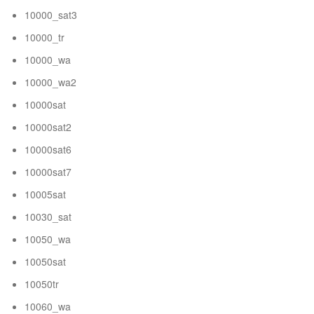
10000_sat3
10000_tr
10000_wa
10000_wa2
10000sat
10000sat2
10000sat6
10000sat7
10005sat
10030_sat
10050_wa
10050sat
10050tr
10060_wa