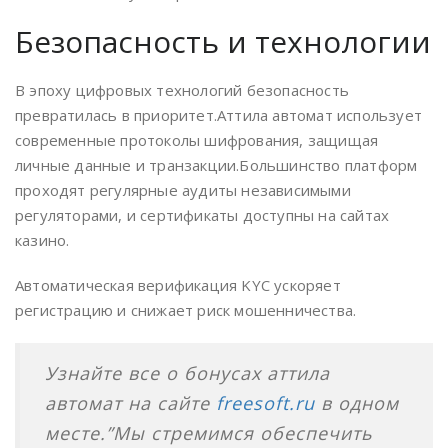
Безопасность и технологии
В эпоху цифровых технологий безопасность
превратилась в приоритет.Аттила автомат использует
современные протоколы шифрования, защищая
личные данные и транзакции.Большинство платформ
проходят регулярные аудиты независимыми
регуляторами, и сертификаты доступны на сайтах
казино.
Автоматическая верификация KYC ускоряет
регистрацию и снижает риск мошенничества.
Узнайте все о бонусах аттила
автомат на сайте
freesoft.ru
в одном
месте.”Мы стремимся обеспечить