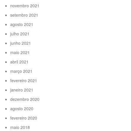
novembro 2021
setembro 2021
agosto 2021
julho 2021
junho 2021
maio 2021
abril 2021
março 2021
fevereiro 2021
janeiro 2021
dezembro 2020
agosto 2020
fevereiro 2020
maio 2018