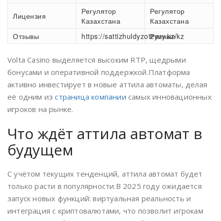
Регулятор
Регулятор
Лицензия
Казахстана
Казахстана
Отзывы
https://sattizhuldyzotzyvy.kz/kz
Разные
Volta Casino выделяется высоким RTP, щедрыми
бонусами и оперативной поддержкой.Платформа
активно инвестирует в новые аттила автоматы, делая
её одним из
страница компании
самых инновационных
игроков на рынке.
Что ждёт аттила автомат в
будущем
С учётом текущих тенденций, аттила автомат будет
только расти в популярности.В 2025 году ожидается
запуск новых функций: виртуальная реальность и
интеграция с криптовалютами, что позволит игрокам