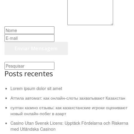
Posts recentes
Lorem ipsum dolor sit amet
Аттила автомат: как онлайн‑слоты захватывают Казахстан
султан казино отзывы: как казахстанские игроки оценивают
новый онлайн‑побег в азарт
Casino Utan Svensk Licens: Upptäck Fördelarna och Riskerna
med Utländska Casinon