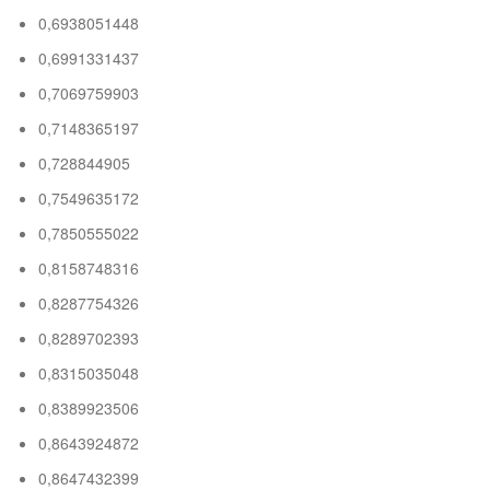
0,6938051448
0,6991331437
0,7069759903
0,7148365197
0,728844905
0,7549635172
0,7850555022
0,8158748316
0,8287754326
0,8289702393
0,8315035048
0,8389923506
0,8643924872
0,8647432399