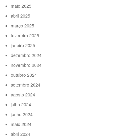
maio 2025
abril 2025
março 2025
fevereiro 2025
janeiro 2025
dezembro 2024
novembro 2024
outubro 2024
setembro 2024
agosto 2024
julho 2024
junho 2024
maio 2024
abril 2024